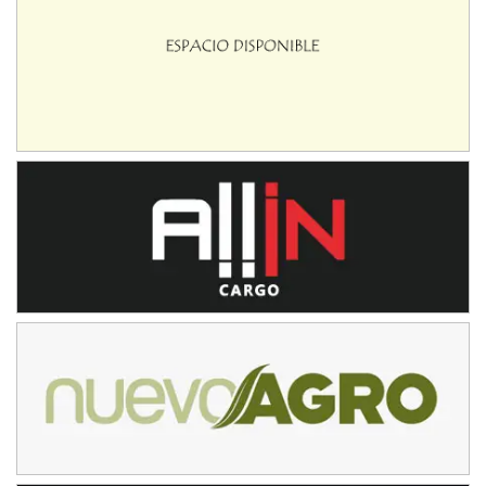
08/09-AGO
IAME SERIES ARGENTINA 6
Ramiro Tot (Asfalto)
Baradero (Buenos Aires)
KDO - F6
Ciudad de Trenque Lauquen (Asfalto)
Trenque Lauquen (Buenos Aires)
ENTRERRIANO - F6 (POSTERGADA)
Parque de la Velocidad (Asfalto)
Villaguay (Entre Ríos)
VICTORIENSE - F7
El Cerro (Tierra)
Victoria (Entre Ríos)
PATAGONICO - F6
Moto Club Reginense (Tierra)
Gral. E. Godoy (Río Negro)
CSK - F7
Juventud Unida (Tierra)