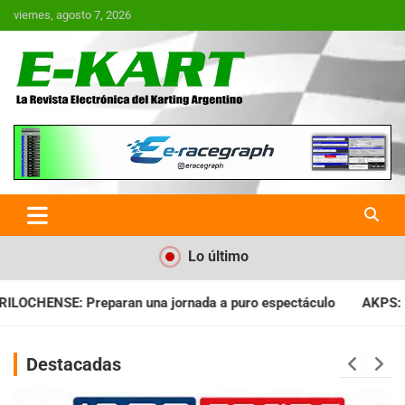
Saltar
viernes, agosto 7, 2026
al
contenido
E-Kart.com.ar | La Revista
Electrónica del Karting en
Argentina
Lo último
ada a puro espectáculo
AKPS: Intervino la IGJ y oficializó el
Destacadas