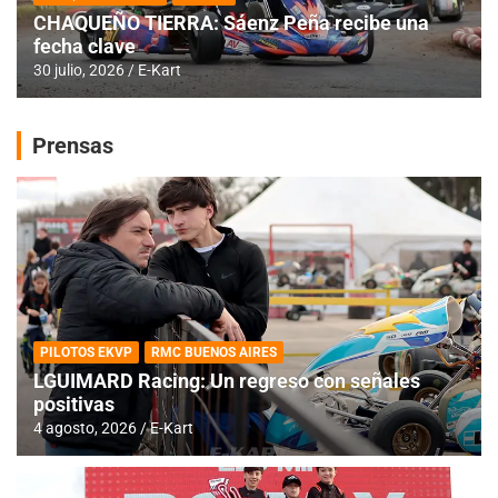
CHAQUEÑO TIERRA: Sáenz Peña recibe una
fecha clave
30 julio, 2026
E-Kart
Prensas
PILOTOS EKVP
RMC BUENOS AIRES
LGUIMARD Racing: Un regreso con señales
positivas
4 agosto, 2026
E-Kart