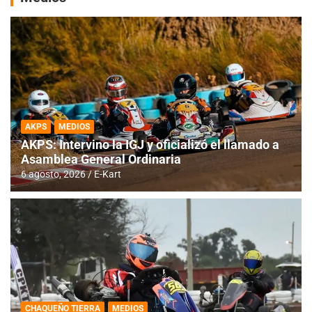
AKPS
MEDIOS
AKPS: Intervino la IGJ y oficializó el llamado a
Asamblea General Ordinaria
6 agosto, 2026
E-Kart
CHAQUEÑO TIERRA
MEDIOS