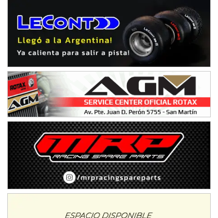
Humboldt (Santa Fe)
NORESTE SANTAFESINO - F6
Ciudad de Avellaneda (Asfalto)
Avellaneda (Santa Fe)
SUR SANTAFESINO - F4
José Samuel Sánchez (Tierra)
Rufino (Santa Fe)
TUCUMANO - F5
Juan Navarro (Asfalto)
El Timbó (Tucumán)