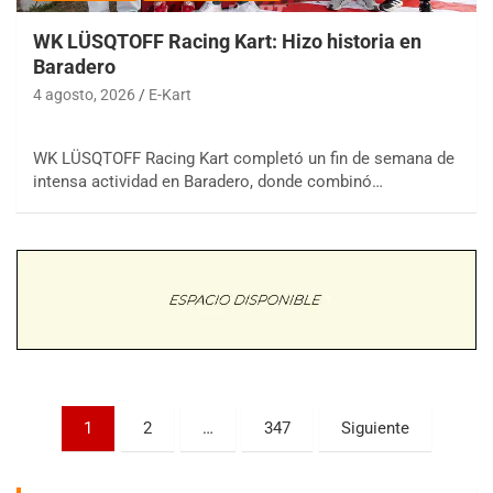
WK LÜSQTOFF Racing Kart: Hizo historia en
Baradero
4 agosto, 2026
E-Kart
WK LÜSQTOFF Racing Kart completó un fin de semana de
COBERTURA ESPECIAL DE E-KART.COM.AR
intensa actividad en Baradero, donde combinó…
08/09-AGO
IAME SERIES ARGENTINA 6
Ramiro Tot (Asfalto)
Baradero (Buenos Aires)
KDO - F6
Ciudad de Trenque Lauquen (Asfalto)
Trenque Lauquen (Buenos Aires)
ENTRERRIANO - F6 (POSTERGADA)
Parque de la Velocidad (Asfalto)
Paginación
1
2
…
347
Siguiente
Villaguay (Entre Ríos)
de
VICTORIENSE - F7
entradas