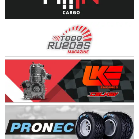
IAME SERIES ARGENTINA 6
Ramiro Tot (Asfalto)
Baradero (Buenos Aires)
KDO - F6
Ciudad de Trenque Lauquen (Asfalto)
Trenque Lauquen (Buenos Aires)
ENTRERRIANO - F6 (POSTERGADA)
Parque de la Velocidad (Asfalto)
Villaguay (Entre Ríos)
VICTORIENSE - F7
El Cerro (Tierra)
Victoria (Entre Ríos)
PATAGONICO - F6
Moto Club Reginense (Tierra)
Gral. E. Godoy (Río Negro)
CSK - F7
Juventud Unida (Tierra)
Humboldt (Santa Fe)