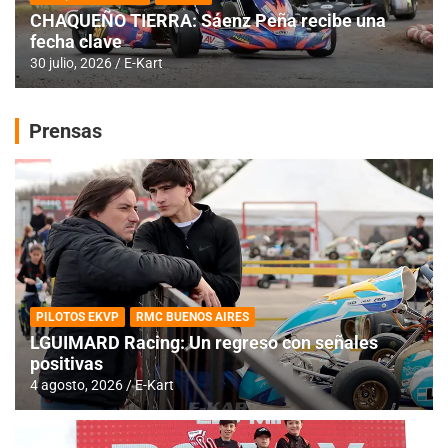
CHAQUEÑO TIERRA: Sáenz Peña recibe una
fecha clave
30 julio, 2026
E-Kart
Prensas
PILOTOS EKVP
RMC BUENOS AIRES
LGUIMARD Racing: Un regreso con señales
positivas
4 agosto, 2026
E-Kart