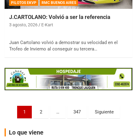
PILOTOS EKVP
RMC BUENOS AIRES
J.CARTOLANO: Volvió a ser la referencia
3 agosto, 2026
E-Kart
COBERTURA ESPECIAL DE E-KART.COM.AR
Juan Cartolano volvió a demostrar su velocidad en el
08/09-AGO
Trofeo de Invierno al conseguir su tercera…
IAME SERIES ARGENTINA 6
Ramiro Tot (Asfalto)
Baradero (Buenos Aires)
KDO - F6
Ciudad de Trenque Lauquen (Asfalto)
Trenque Lauquen (Buenos Aires)
ENTRERRIANO - F6 (POSTERGADA)
Parque de la Velocidad (Asfalto)
Paginación
1
2
…
347
Siguiente
Villaguay (Entre Ríos)
de
VICTORIENSE - F7
entradas
El Cerro (Tierra)
Lo que viene
Victoria (Entre Ríos)