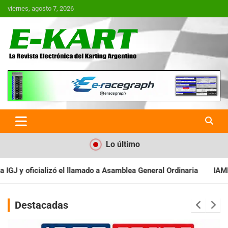
Saltar
viernes, agosto 7, 2026
al
contenido
E-Kart.com.ar | La Revista
Electrónica del Karting en
Argentina
Lo último
Asamblea General Ordinaria
IAME SERIES ARGENTINA: Baradero re
Destacadas