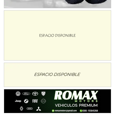
NORESTE SANTAFESINO - F6
Ciudad de Avellaneda (Asfalto)
Avellaneda (Santa Fe)
SUR SANTAFESINO - F4
José Samuel Sánchez (Tierra)
Rufino (Santa Fe)
TUCUMANO - F5
Juan Navarro (Asfalto)
El Timbó (Tucumán)