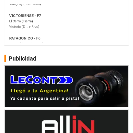
PATAGONICO - F6
Moto Club Reginense (Tierra)
Gral. E. Godoy (Río Negro)
CSK - F7
Juventud Unida (Tierra)
Humboldt (Santa Fe)
NORESTE SANTAFESINO - F6
Publicidad
Ciudad de Avellaneda (Asfalto)
Avellaneda (Santa Fe)
SUR SANTAFESINO - F4
José Samuel Sánchez (Tierra)
Rufino (Santa Fe)
TUCUMANO - F5
Juan Navarro (Asfalto)
El Timbó (Tucumán)
COBERTURA ESPECIAL DE E-KART.COM.AR
08/09-AGO