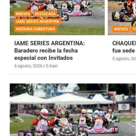
BREVES
DESTACADA
IAME SERIES ARGENTINA
PRÓXIMA COBERTURA
BREVES
C
IAME SERIES ARGENTINA:
CHAQUEÑ
Baradero recibe la fecha
fue sede 
especial con Invitados
5 agosto, 2
6 agosto, 2026
E-Kart