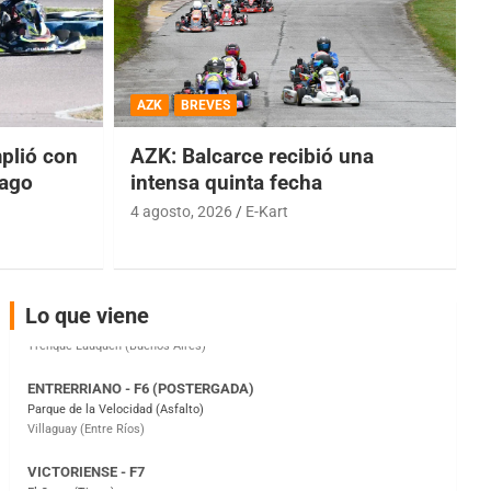
COBERTURA ESPECIAL DE E-KART.COM.AR
08/09-AGO
AZK
BREVES
IAME SERIES ARGENTINA 6
Ramiro Tot (Asfalto)
lió con
AZK: Balcarce recibió una
Baradero (Buenos Aires)
iago
intensa quinta fecha
4 agosto, 2026
E-Kart
KDO - F6
Ciudad de Trenque Lauquen (Asfalto)
Trenque Lauquen (Buenos Aires)
ENTRERRIANO - F6 (POSTERGADA)
Lo que viene
Parque de la Velocidad (Asfalto)
Villaguay (Entre Ríos)
VICTORIENSE - F7
El Cerro (Tierra)
Victoria (Entre Ríos)
PATAGONICO - F6
Moto Club Reginense (Tierra)