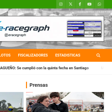
LOTOS
FISCALIZADORES
ESTADISTICAS
la quinta fecha en Santiago
IAME SERIES ARGENTINA: Horar
Prensas