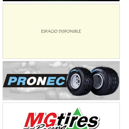
Avellaneda (Santa Fe)
SUR SANTAFESINO - F4
José Samuel Sánchez (Tierra)
Rufino (Santa Fe)
TUCUMANO - F5
Juan Navarro (Asfalto)
El Timbó (Tucumán)