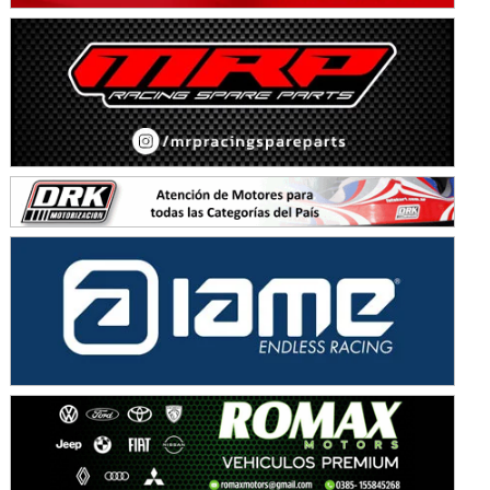
KDO - F6
Ciudad de Trenque Lauquen (Asfalto)
Trenque Lauquen (Buenos Aires)
ENTRERRIANO - F6 (POSTERGADA)
Parque de la Velocidad (Asfalto)
Villaguay (Entre Ríos)
VICTORIENSE - F7
El Cerro (Tierra)
Victoria (Entre Ríos)
PATAGONICO - F6
Moto Club Reginense (Tierra)
Gral. E. Godoy (Río Negro)
CSK - F7
Juventud Unida (Tierra)
Humboldt (Santa Fe)
NORESTE SANTAFESINO - F6
Ciudad de Avellaneda (Asfalto)