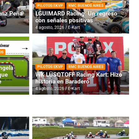
PILOTOS EKVP
RMC BUENOS AIRES
nz Peña
LGUIMARD Racing: Un regreso
con señales positivas
4 agosto, 2026
E-Kart
OS
RMC BUENOS AIRES
BR
ES: Cerró una jornada
I
ngela
PILOTOS EKVP
RMC BUENOS AIRES
adero
f
que
WK LÜSQTOFF Racing Kart: Hizo
e
historia en Baradero
6 a
4 agosto, 2026
E-Kart