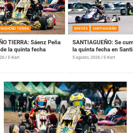
HAQUEÑO TIERRA
BREVES
SANTIAGUEÑO
O TIERRA: Sáenz Peña
SANTIAGUEÑO: Se cump
de la quinta fecha
la quinta fecha en Sant
026
E-Kart
5 agosto, 2026
E-Kart