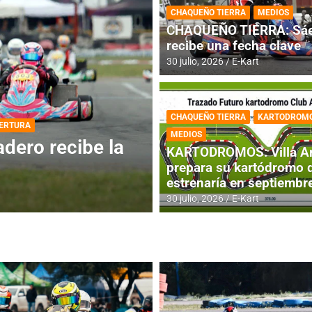
CHAQUEÑO TIERRA
MEDIOS
CHAQUEÑO TIERRA: Sáe
recibe una fecha clave
30 julio, 2026
E-Kart
CHAQUEÑO TIERRA
KARTODROM
DESTACADA
INFORME CENTRAL
MEDIOS
ios para la
RMC BUENOS AIR
KARTODROMOS: Villa A
histórica en Bar
prepara su kartódromo 
estrenaría en septiembr
4 agosto, 2026
E-Kart
30 julio, 2026
E-Kart