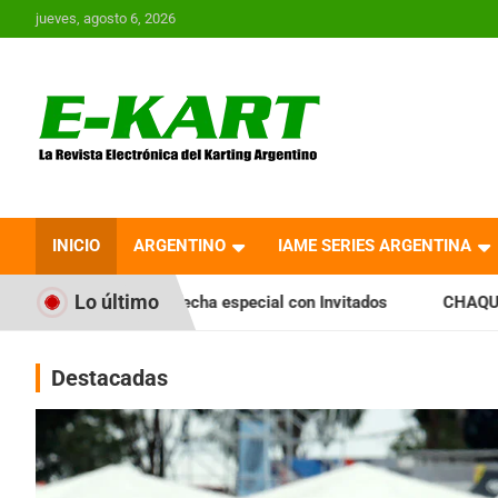
Saltar
jueves, agosto 6, 2026
al
contenido
E-Kart.com.ar | La
Revista Electrónica del
INICIO
ARGENTINO
IAME SERIES ARGENTINA
Karting en Argentina
Lo último
echa especial con Invitados
CHAQUEÑO TIERRA: Sáenz Peña 
Destacadas