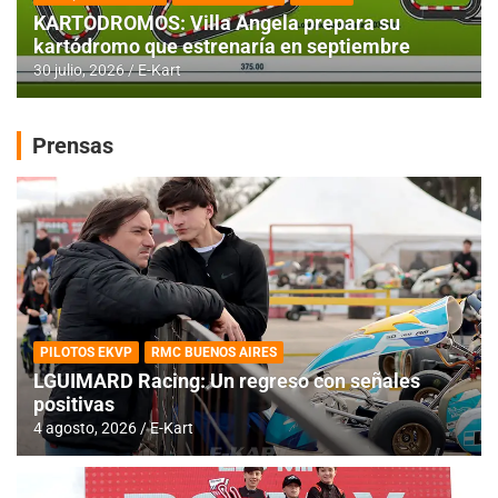
KARTODROMOS: Villa Angela prepara su
kartódromo que estrenaría en septiembre
30 julio, 2026
E-Kart
Prensas
PILOTOS EKVP
RMC BUENOS AIRES
LGUIMARD Racing: Un regreso con señales
positivas
4 agosto, 2026
E-Kart