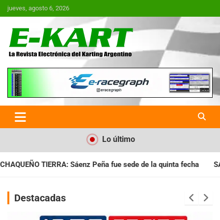
Saltar
jueves, agosto 6, 2026
al
contenido
E-Kart.com.ar | La Revista
Electrónica del Karting en
Argentina
Lo último
e sede de la quinta fecha
SANTIAGUEÑO: Se cumplió con la q
Destacadas