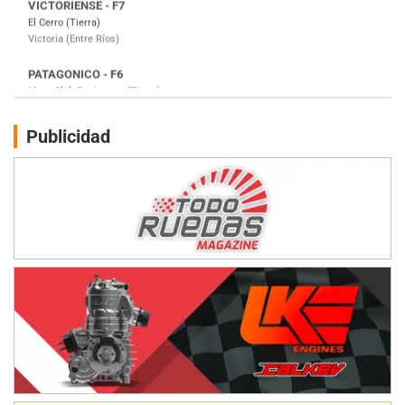
Moto Club Reginense (Tierra)
Gral. E. Godoy (Río Negro)
CSK - F7
Juventud Unida (Tierra)
Humboldt (Santa Fe)
NORESTE SANTAFESINO - F6
Publicidad
Ciudad de Avellaneda (Asfalto)
Avellaneda (Santa Fe)
SUR SANTAFESINO - F4
José Samuel Sánchez (Tierra)
Rufino (Santa Fe)
TUCUMANO - F5
Juan Navarro (Asfalto)
El Timbó (Tucumán)
COBERTURA ESPECIAL DE E-KART.COM.AR
08/09-AGO
IAME SERIES ARGENTINA 6
Ramiro Tot (Asfalto)