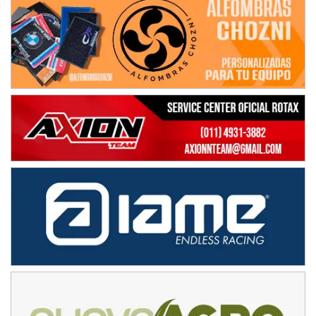
Avellaneda (Santa Fe)
SUR SANTAFESINO - F4
José Samuel Sánchez (Tierra)
Rufino (Santa Fe)
TUCUMANO - F5
Juan Navarro (Asfalto)
El Timbó (Tucumán)