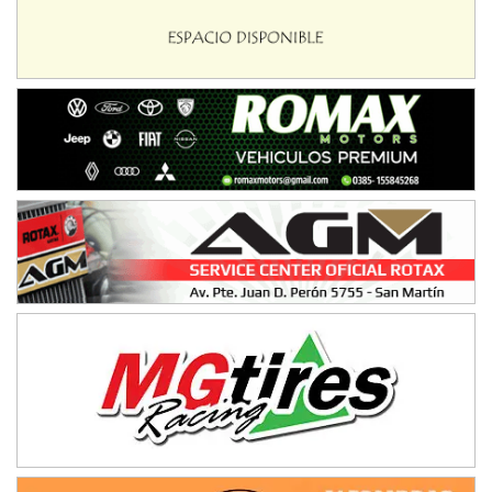
Baradero (Buenos Aires)
KDO - F6
Ciudad de Trenque Lauquen (Asfalto)
Trenque Lauquen (Buenos Aires)
ENTRERRIANO - F6 (POSTERGADA)
Parque de la Velocidad (Asfalto)
Villaguay (Entre Ríos)
VICTORIENSE - F7
El Cerro (Tierra)
Victoria (Entre Ríos)
PATAGONICO - F6
Moto Club Reginense (Tierra)
Gral. E. Godoy (Río Negro)
CSK - F7
Juventud Unida (Tierra)
Humboldt (Santa Fe)
NORESTE SANTAFESINO - F6
Ciudad de Avellaneda (Asfalto)