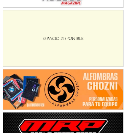
KDO - F6
Ciudad de Trenque Lauquen (Asfalto)
Trenque Lauquen (Buenos Aires)
ENTRERRIANO - F6 (POSTERGADA)
Parque de la Velocidad (Asfalto)
Villaguay (Entre Ríos)
VICTORIENSE - F7
El Cerro (Tierra)
Victoria (Entre Ríos)
PATAGONICO - F6
Moto Club Reginense (Tierra)
Gral. E. Godoy (Río Negro)
CSK - F7
Juventud Unida (Tierra)
Humboldt (Santa Fe)
NORESTE SANTAFESINO - F6
Ciudad de Avellaneda (Asfalto)