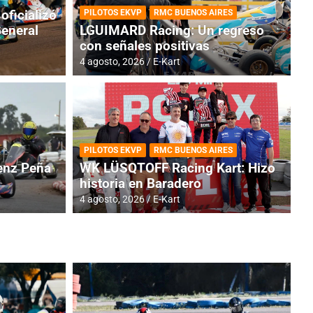
oficializó
PILOTOS EKVP
RMC BUENOS AIRES
General
LGUIMARD Racing: Un regreso
con señales positivas
4 agosto, 2026
E-Kart
RMC BUENOS AIRES
BR
ES: Cerró una jornada
I
PILOTOS EKVP
RMC BUENOS AIRES
adero
f
nz Peña
WK LÜSQTOFF Racing Kart: Hizo
historia en Baradero
6 a
4 agosto, 2026
E-Kart