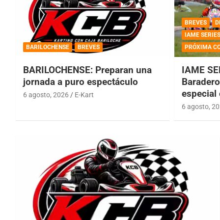
BREVES
D
IAME SERIE
BARILOCHENSE
BREVES
PRÓXIMA C
BARILOCHENSE: Preparan una
IAME SE
jornada a puro espectáculo
Baradero 
especial
6 agosto, 2026
E-Kart
6 agosto, 2