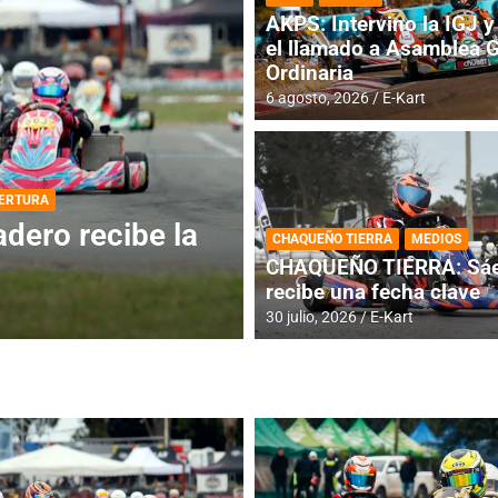
AKPS: Intervino la IGJ y 
el llamado a Asamblea 
Ordinaria
6 agosto, 2026
E-Kart
DESTACADA
INFORME CENTRAL
ios para la
RMC BUENOS AIR
CHAQUEÑO TIERRA
MEDIOS
histórica en Bar
CHAQUEÑO TIERRA: Sáe
recibe una fecha clave
4 agosto, 2026
E-Kart
30 julio, 2026
E-Kart