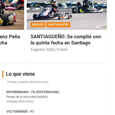
COBERTURA ESPECIAL DE E-KART.COM.AR
08/09-AGO
BREVES
SANTIAGUEÑO
IAME SERIES ARGENTINA 6
enz Peña
SANTIAGUEÑO: Se cumplió con
Ramiro Tot (Asfalto)
Baradero (Buenos Aires)
echa
la quinta fecha en Santiago
5 agosto, 2026
E-Kart
KDO - F6
Ciudad de Trenque Lauquen (Asfalto)
Trenque Lauquen (Buenos Aires)
ENTRERRIANO - F6 (POSTERGADA)
Lo que viene
Parque de la Velocidad (Asfalto)
Villaguay (Entre Ríos)
VICTORIENSE - F7
El Cerro (Tierra)
Victoria (Entre Ríos)
PATAGONICO - F6
Moto Club Reginense (Tierra)