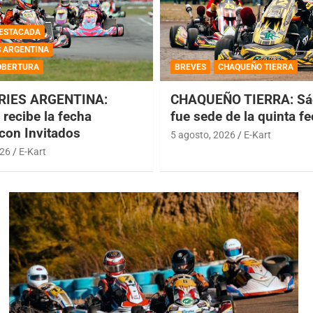
ESTACADA
S ARGENTINA
OBERTURA
BREVES
CHAQUEÑO TIERRA
RIES ARGENTINA:
CHAQUEÑO TIERRA: Sá
recibe la fecha
fue sede de la quinta f
 con Invitados
5 agosto, 2026
E-Kart
026
E-Kart