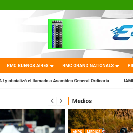
RMC BUENOS AIRES
RMC GRAND NATIONALS
PI
do a Asamblea General Ordinaria
IAME SERIES ARGENTINA: Bar
Medios
AKPS
MEDIOS