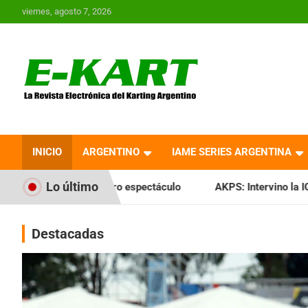
Saltar
viernes, agosto 7, 2026
al
contenido
E-Kart.com.ar | La
Revista Electrónica del
INICIO
ARGENTINO
IAME SERIES ARGENTINA
Karting en Argentina
Lo último
ro espectáculo
AKPS: Intervino la IGJ y oficializó el llama
Destacadas