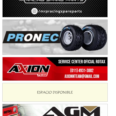
Avellaneda (Santa Fe)
SUR SANTAFESINO - F4
José Samuel Sánchez (Tierra)
Rufino (Santa Fe)
TUCUMANO - F5
Juan Navarro (Asfalto)
El Timbó (Tucumán)