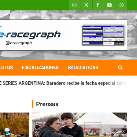
LOTOS
FISCALIZADORES
ESTADISTICAS
adero recibe la fecha especial con Invitados
CHAQUEÑO TIE
Prensas