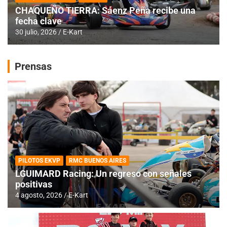
CHAQUEÑO TIERRA: Sáenz Peña recibe una
fecha clave
30 julio, 2026
E-Kart
Prensas
PILOTOS EKVP
RMC BUENOS AIRES
LGUIMARD Racing: Un regreso con señales
positivas
4 agosto, 2026
E-Kart