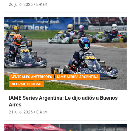
26 julio, 2026
E-Kart
CENTRALES ANTERIORES
IAME SERIES ARGENTINA
INFORME CENTRAL
IAME Series Argentina: Le dijo adiós a Buenos
Aires
21 julio, 2026
E-Kart