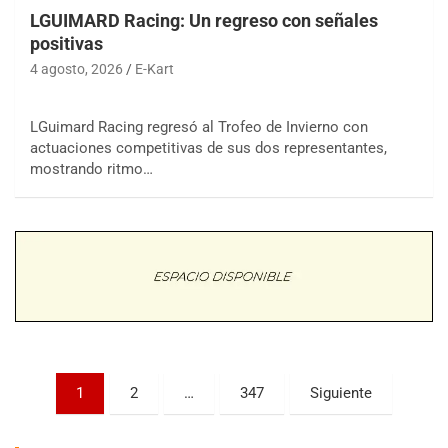
LGUIMARD Racing: Un regreso con señales
positivas
4 agosto, 2026
E-Kart
LGuimard Racing regresó al Trofeo de Invierno con
actuaciones competitivas de sus dos representantes,
COBERTURA ESPECIAL DE E-KART.COM.AR
mostrando ritmo…
08/09-AGO
IAME SERIES ARGENTINA 6
Ramiro Tot (Asfalto)
Baradero (Buenos Aires)
KDO - F6
Ciudad de Trenque Lauquen (Asfalto)
Trenque Lauquen (Buenos Aires)
ENTRERRIANO - F6 (POSTERGADA)
Parque de la Velocidad (Asfalto)
Paginación
1
2
…
347
Siguiente
Villaguay (Entre Ríos)
de
VICTORIENSE - F7