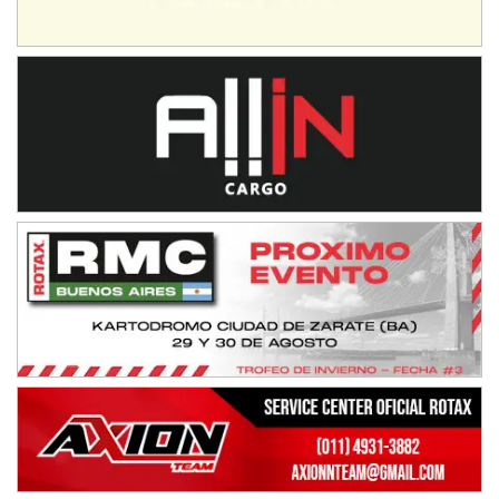
08/09-AGO
IAME SERIES ARGENTINA 6
Ramiro Tot (Asfalto)
Baradero (Buenos Aires)
KDO - F6
Ciudad de Trenque Lauquen (Asfalto)
Trenque Lauquen (Buenos Aires)
ENTRERRIANO - F6 (POSTERGADA)
Parque de la Velocidad (Asfalto)
Villaguay (Entre Ríos)
VICTORIENSE - F7
El Cerro (Tierra)
Victoria (Entre Ríos)
PATAGONICO - F6
Moto Club Reginense (Tierra)
Gral. E. Godoy (Río Negro)
CSK - F7