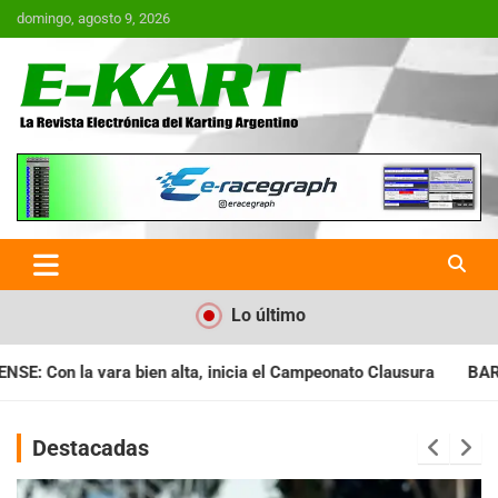
Saltar
domingo, agosto 9, 2026
al
contenido
E-Kart.com.ar | La Revista
Electrónica del Karting en
Argentina
Lo último
ia el Campeonato Clausura
BARILOCHENSE: Preparan una jorna
Destacadas