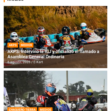
AKPS
MEDIOS
AKPS: Intervino la IGJ y oficializó el llamado a
Asamblea General Ordinaria
6 agosto, 2026
E-Kart
CHAQUEÑO TIERRA
MEDIOS