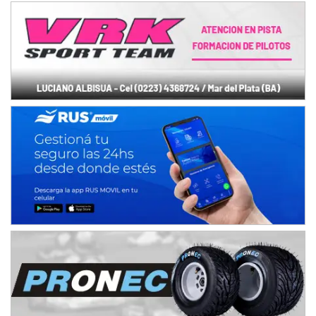
Juventud Unida (Tierra)
Humboldt (Santa Fe)
NORESTE SANTAFESINO - F6
Ciudad de Avellaneda (Asfalto)
Avellaneda (Santa Fe)
SUR SANTAFESINO - F4
José Samuel Sánchez (Tierra)
Rufino (Santa Fe)
TUCUMANO - F5
Juan Navarro (Asfalto)
El Timbó (Tucumán)