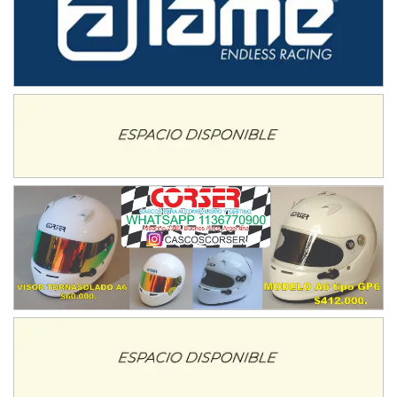
08/09-AGO
IAME SERIES ARGENTINA 6
Ramiro Tot (Asfalto)
Baradero (Buenos Aires)
KDO - F6
Ciudad de Trenque Lauquen (Asfalto)
Trenque Lauquen (Buenos Aires)
ENTRERRIANO - F6 (POSTERGADA)
Parque de la Velocidad (Asfalto)
Villaguay (Entre Ríos)
VICTORIENSE - F7
El Cerro (Tierra)
Victoria (Entre Ríos)
PATAGONICO - F6
Moto Club Reginense (Tierra)
Gral. E. Godoy (Río Negro)
CSK - F7
Juventud Unida (Tierra)