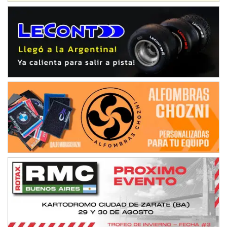
Humboldt (Santa Fe)
NORESTE SANTAFESINO - F6
Ciudad de Avellaneda (Asfalto)
Avellaneda (Santa Fe)
SUR SANTAFESINO - F4
José Samuel Sánchez (Tierra)
Rufino (Santa Fe)
TUCUMANO - F5
Juan Navarro (Asfalto)
El Timbó (Tucumán)