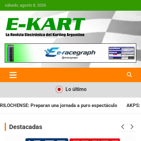
Saltar
sábado, agosto 8, 2026
al
contenido
E-Kart.com.ar | La Revista
Electrónica del Karting en
Argentina
Lo último
ada a puro espectáculo
AKPS: Intervino la IGJ y oficializó el
Destacadas