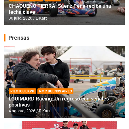
CHAQUEÑO TIERRA: Sáenz Peña recibe una
fecha clave
30 julio, 2026
E-Kart
Prensas
PILOTOS EKVP
RMC BUENOS AIRES
LGUIMARD Racing: Un regreso con señales
positivas
4 agosto, 2026
E-Kart