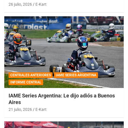
26 julio, 2026
E-Kart
CENTRALES ANTERIORES
IAME SERIES ARGENTINA
INFORME CENTRAL
IAME Series Argentina: Le dijo adiós a Buenos
Aires
21 julio, 2026
E-Kart