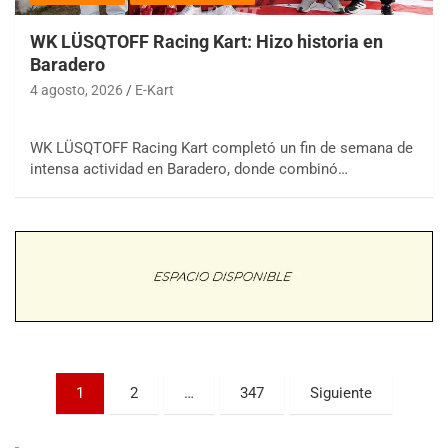
WK LÜSQTOFF Racing Kart: Hizo historia en
Baradero
4 agosto, 2026
E-Kart
WK LÜSQTOFF Racing Kart completó un fin de semana de
COBERTURA ESPECIAL DE E-KART.COM.AR
intensa actividad en Baradero, donde combinó…
08/09-AGO
IAME SERIES ARGENTINA 6
Ramiro Tot (Asfalto)
Baradero (Buenos Aires)
KDO - F6
Ciudad de Trenque Lauquen (Asfalto)
Trenque Lauquen (Buenos Aires)
ENTRERRIANO - F6 (POSTERGADA)
Parque de la Velocidad (Asfalto)
Paginación
1
2
…
347
Siguiente
Villaguay (Entre Ríos)
de
VICTORIENSE - F7