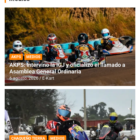
AKPS
MEDIOS
AKPS: Intervino la IGJ y oficializó el llamado a
Asamblea General Ordinaria
6 agosto, 2026
E-Kart
CHAQUEÑO TIERRA
MEDIOS