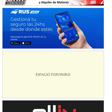
Avellaneda (Santa Fe)
SUR SANTAFESINO - F4
José Samuel Sánchez (Tierra)
Rufino (Santa Fe)
TUCUMANO - F5
Juan Navarro (Asfalto)
El Timbó (Tucumán)