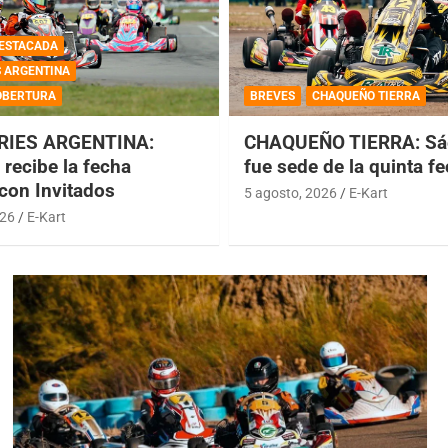
ESTACADA
S ARGENTINA
OBERTURA
BREVES
CHAQUEÑO TIERRA
RIES ARGENTINA:
CHAQUEÑO TIERRA: Sá
recibe la fecha
fue sede de la quinta f
 con Invitados
5 agosto, 2026
E-Kart
026
E-Kart