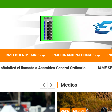
RMC BUENOS AIRES
RMC GRAND NATIONALS
PI
a Asamblea General Ordinaria
IAME SERIES ARGENTINA: Barade
Medios
AKPS
MEDIOS