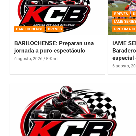
BREVES
D
IAME SERIE
BARILOCHENSE
BREVES
PRÓXIMA C
BARILOCHENSE: Preparan una
IAME SE
jornada a puro espectáculo
Baradero 
especial
6 agosto, 2026
E-Kart
6 agosto, 2