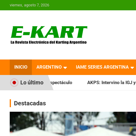
Saltar
viernes, agosto 7, 2026
al
contenido
E-Kart.com.ar | La
Revista Electrónica del
INICIO
ARGENTINO
IAME SERIES ARGENTINA
Karting en Argentina
Lo último
espectáculo
AKPS: Intervino la IGJ y oficializó el llamado 
Destacadas