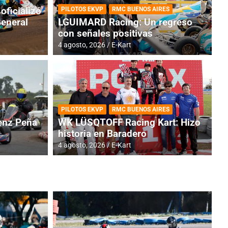
oficializó
PILOTOS EKVP
RMC BUENOS AIRES
General
LGUIMARD Racing: Un regreso
con señales positivas
4 agosto, 2026
E-Kart
RMC BUENOS AIRES
BR
ES: Cerró una jornada
I
PILOTOS EKVP
RMC BUENOS AIRES
adero
f
nz Peña
WK LÜSQTOFF Racing Kart: Hizo
historia en Baradero
6 a
4 agosto, 2026
E-Kart