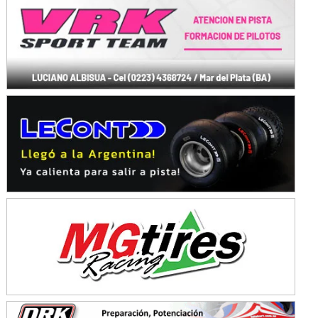
KDO - F6
Ciudad de Trenque Lauquen (Asfalto)
Trenque Lauquen (Buenos Aires)
ENTRERRIANO - F6 (POSTERGADA)
Parque de la Velocidad (Asfalto)
Villaguay (Entre Ríos)
VICTORIENSE - F7
El Cerro (Tierra)
Victoria (Entre Ríos)
PATAGONICO - F6
Moto Club Reginense (Tierra)
Gral. E. Godoy (Río Negro)
CSK - F7
Juventud Unida (Tierra)
Humboldt (Santa Fe)
NORESTE SANTAFESINO - F6
Ciudad de Avellaneda (Asfalto)