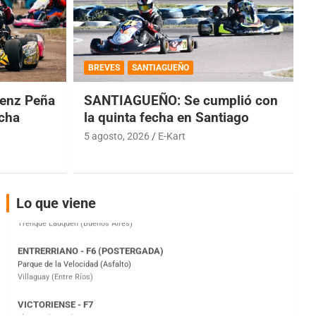
COBERTURA ESPECIAL DE E-KART.COM.AR
08/09-AGO
BREVES
SANTIAGUEÑO
IAME SERIES ARGENTINA 6
enz Peña
SANTIAGUEÑO: Se cumplió con
Ramiro Tot (Asfalto)
Baradero (Buenos Aires)
echa
la quinta fecha en Santiago
5 agosto, 2026
E-Kart
KDO - F6
Ciudad de Trenque Lauquen (Asfalto)
Trenque Lauquen (Buenos Aires)
ENTRERRIANO - F6 (POSTERGADA)
Lo que viene
Parque de la Velocidad (Asfalto)
Villaguay (Entre Ríos)
VICTORIENSE - F7
El Cerro (Tierra)
Victoria (Entre Ríos)
PATAGONICO - F6
Moto Club Reginense (Tierra)