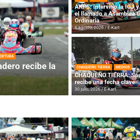
AKPS: Intervino la IGJ y 
el llamado a Asamblea 
Ordinaria
6 agosto, 2026
E-Kart
DESTACADA
INFORME CENTRAL
ios para la
RMC BUENOS AIR
CHAQUEÑO TIERRA
MEDIOS
histórica en Bar
CHAQUEÑO TIERRA: Sáe
recibe una fecha clave
4 agosto, 2026
E-Kart
30 julio, 2026
E-Kart