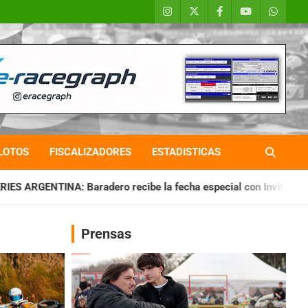
LOTOS
FISCALIZADORES
ESTADISTICAS
ro recibe la fecha especial con Invitados
CHAQUEÑO TIERR
Prensas