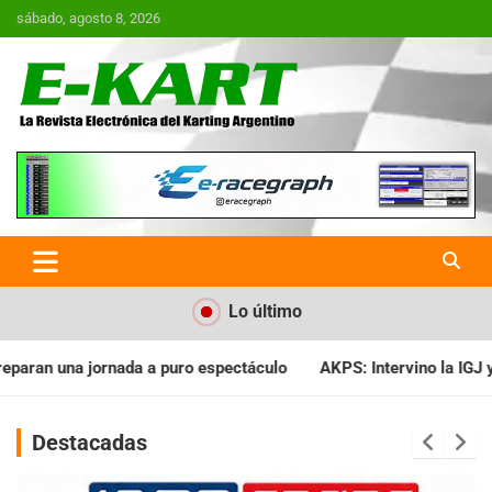
Saltar
sábado, agosto 8, 2026
al
contenido
E-Kart.com.ar | La Revista
Electrónica del Karting en
Argentina
Lo último
ctáculo
AKPS: Intervino la IGJ y oficializó el llamado a Asamb
Destacadas