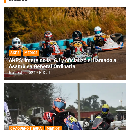
AKPS
MEDIOS
AKPS: Intervino la IGJ y oficializó el llamado a
Asamblea General Ordinaria
6 agosto, 2026
E-Kart
CHAQUEÑO TIERRA
MEDIOS