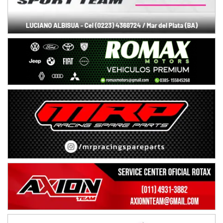
Ciudad de Avellaneda (Asfalto)
Avellaneda (Santa Fe)
SUR SANTAFESINO - F4
José Samuel Sánchez (Tierra)
Rufino (Santa Fe)
TUCUMANO - F5
Juan Navarro (Asfalto)
El Timbó (Tucumán)