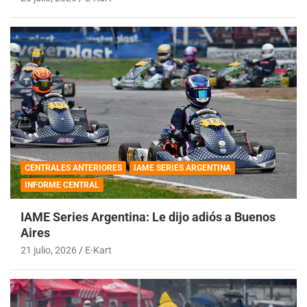
CENTRALES ANTERIORES
IAME SERIES ARGENTINA
INFORME CENTRAL
IAME Series Argentina: Le dijo adiós a Buenos
Aires
21 julio, 2026
E-Kart