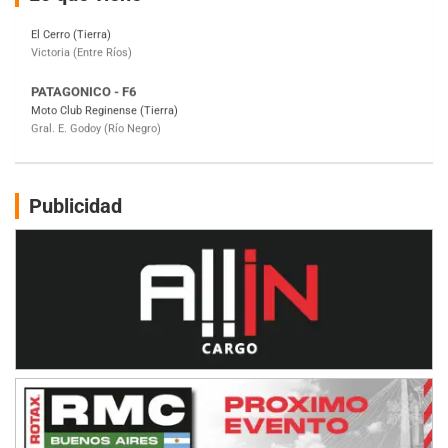
PATAGONICO - F6
Moto Club Reginense (Tierra)
Gral. E. Godoy (Río Negro)
CSK - F7
Juventud Unida (Tierra)
Humboldt (Santa Fe)
NORESTE SANTAFESINO - F6
Ciudad de Avellaneda (Asfalto)
Avellaneda (Santa Fe)
Publicidad
SUR SANTAFESINO - F4
José Samuel Sánchez (Tierra)
Rufino (Santa Fe)
TUCUMANO - F5
Juan Navarro (Asfalto)
El Timbó (Tucumán)
COBERTURA ESPECIAL DE E-KART.COM.AR
08/09-AGO
IAME SERIES ARGENTINA 6