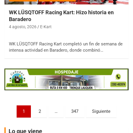
WK LÜSQTOFF Racing Kart: Hizo historia en
Baradero
4 agosto, 2026
E-Kart
COBERTURA ESPECIAL DE E-KART.COM.AR
08/09-AGO
IAME SERIES ARGENTINA 6
WK LÜSQTOFF Racing Kart completó un fin de semana de
Ramiro Tot (Asfalto)
intensa actividad en Baradero, donde combinó…
Baradero (Buenos Aires)
KDO - F6
Ciudad de Trenque Lauquen (Asfalto)
Trenque Lauquen (Buenos Aires)
ENTRERRIANO - F6 (POSTERGADA)
Parque de la Velocidad (Asfalto)
Villaguay (Entre Ríos)
Paginación
VICTORIENSE - F7
1
2
…
347
Siguiente
El Cerro (Tierra)
de
Victoria (Entre Ríos)
entradas
Lo que viene