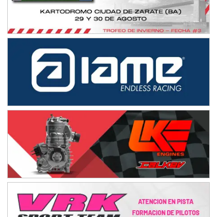
Ramiro Tot (Asfalto)
Baradero (Buenos Aires)
KDO - F6
Ciudad de Trenque Lauquen (Asfalto)
Trenque Lauquen (Buenos Aires)
ENTRERRIANO - F6 (POSTERGADA)
Parque de la Velocidad (Asfalto)
Villaguay (Entre Ríos)
VICTORIENSE - F7
El Cerro (Tierra)
Victoria (Entre Ríos)
PATAGONICO - F6
Moto Club Reginense (Tierra)
Gral. E. Godoy (Río Negro)
CSK - F7
Juventud Unida (Tierra)
Humboldt (Santa Fe)
NORESTE SANTAFESINO - F6