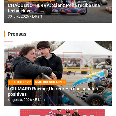
CHAQUEÑO TIERRA: Sáenz Peña recibe una
fecha clave
30 julio, 2026
E-Kart
Prensas
PILOTOS EKVP
RMC BUENOS AIRES
LGUIMARD Racing: Un regreso con señales
positivas
4 agosto, 2026
E-Kart