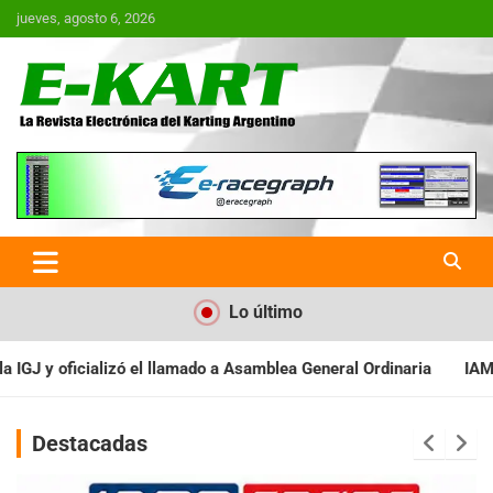
Saltar
jueves, agosto 6, 2026
al
contenido
E-Kart.com.ar | La Revista
Electrónica del Karting en
Argentina
Lo último
 Asamblea General Ordinaria
IAME SERIES ARGENTINA: Baradero r
Destacadas