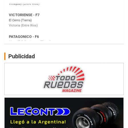
PATAGONICO - F6
Moto Club Reginense (Tierra)
Gral. E. Godoy (Río Negro)
CSK - F7
Juventud Unida (Tierra)
Humboldt (Santa Fe)
NORESTE SANTAFESINO - F6
Publicidad
Ciudad de Avellaneda (Asfalto)
Avellaneda (Santa Fe)
SUR SANTAFESINO - F4
José Samuel Sánchez (Tierra)
Rufino (Santa Fe)
TUCUMANO - F5
Juan Navarro (Asfalto)
El Timbó (Tucumán)
COBERTURA ESPECIAL DE E-KART.COM.AR
08/09-AGO