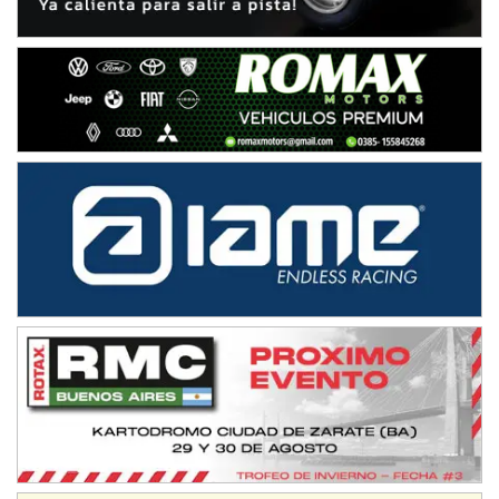
IAME SERIES ARGENTINA 6
Ramiro Tot (Asfalto)
Baradero (Buenos Aires)
KDO - F6
Ciudad de Trenque Lauquen (Asfalto)
Trenque Lauquen (Buenos Aires)
ENTRERRIANO - F6 (POSTERGADA)
Parque de la Velocidad (Asfalto)
Villaguay (Entre Ríos)
VICTORIENSE - F7
El Cerro (Tierra)
Victoria (Entre Ríos)
PATAGONICO - F6
Moto Club Reginense (Tierra)
Gral. E. Godoy (Río Negro)
CSK - F7
Juventud Unida (Tierra)
Humboldt (Santa Fe)