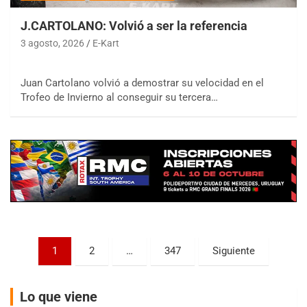
J.CARTOLANO: Volvió a ser la referencia
3 agosto, 2026
E-Kart
Juan Cartolano volvió a demostrar su velocidad en el
COBERTURA ESPECIAL DE E-KART.COM.AR
Trofeo de Invierno al conseguir su tercera…
08/09-AGO
IAME SERIES ARGENTINA 6
Ramiro Tot (Asfalto)
Baradero (Buenos Aires)
KDO - F6
Ciudad de Trenque Lauquen (Asfalto)
Trenque Lauquen (Buenos Aires)
ENTRERRIANO - F6 (POSTERGADA)
Parque de la Velocidad (Asfalto)
Paginación
1
2
…
347
Siguiente
Villaguay (Entre Ríos)
de
VICTORIENSE - F7
entradas
El Cerro (Tierra)
Lo que viene
Victoria (Entre Ríos)