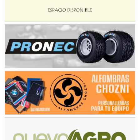
NORESTE SANTAFESINO - F6
Ciudad de Avellaneda (Asfalto)
Avellaneda (Santa Fe)
SUR SANTAFESINO - F4
José Samuel Sánchez (Tierra)
Rufino (Santa Fe)
TUCUMANO - F5
Juan Navarro (Asfalto)
El Timbó (Tucumán)