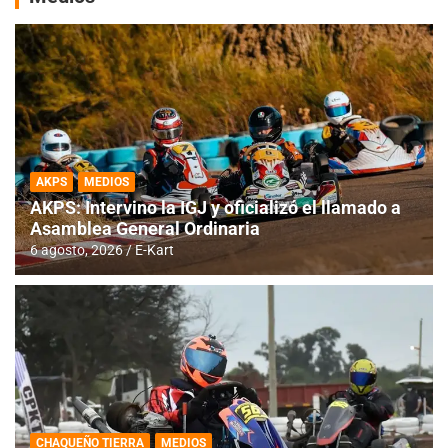
AKPS
MEDIOS
AKPS: Intervino la IGJ y oficializó el llamado a
Asamblea General Ordinaria
6 agosto, 2026
E-Kart
CHAQUEÑO TIERRA
MEDIOS