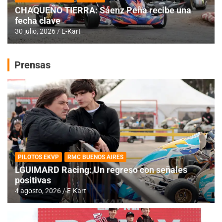
CHAQUEÑO TIERRA: Sáenz Peña recibe una
fecha clave
30 julio, 2026
E-Kart
Prensas
PILOTOS EKVP
RMC BUENOS AIRES
LGUIMARD Racing: Un regreso con señales
positivas
4 agosto, 2026
E-Kart