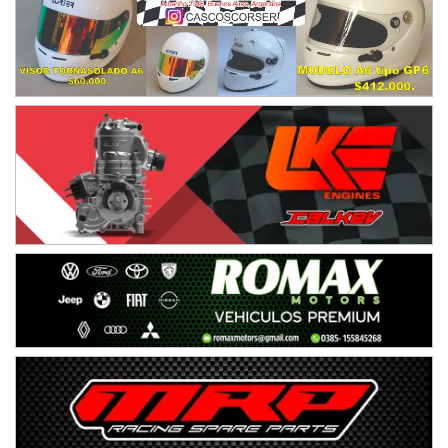
Ciudad de Avellaneda (Asfalto)
Avellaneda (Santa Fe)
SUR SANTAFESINO - F4
José Samuel Sánchez (Tierra)
Rufino (Santa Fe)
TUCUMANO - F5
Juan Navarro (Asfalto)
El Timbó (Tucumán)