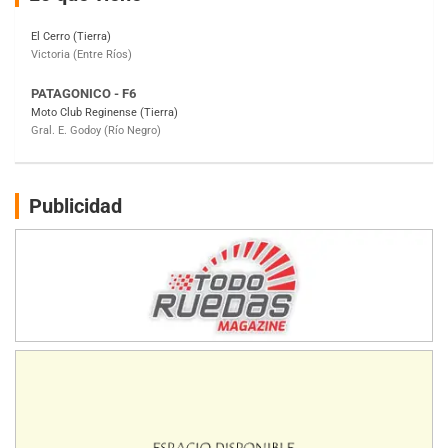
PATAGONICO - F6
Moto Club Reginense (Tierra)
Gral. E. Godoy (Río Negro)
CSK - F7
Juventud Unida (Tierra)
Humboldt (Santa Fe)
NORESTE SANTAFESINO - F6
Ciudad de Avellaneda (Asfalto)
Avellaneda (Santa Fe)
Publicidad
SUR SANTAFESINO - F4
José Samuel Sánchez (Tierra)
Rufino (Santa Fe)
TUCUMANO - F5
Juan Navarro (Asfalto)
El Timbó (Tucumán)
COBERTURA ESPECIAL DE E-KART.COM.AR
08/09-AGO
IAME SERIES ARGENTINA 6