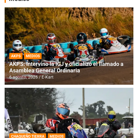
AKPS
MEDIOS
AKPS: Intervino la IGJ y oficializó el llamado a
Asamblea General Ordinaria
6 agosto, 2026
E-Kart
CHAQUEÑO TIERRA
MEDIOS