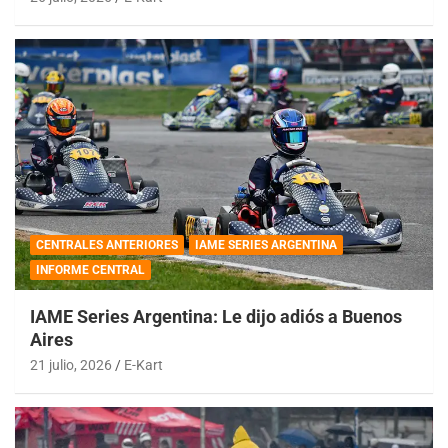
CENTRALES ANTERIORES
IAME SERIES ARGENTINA
INFORME CENTRAL
IAME Series Argentina: Le dijo adiós a Buenos
Aires
21 julio, 2026
E-Kart