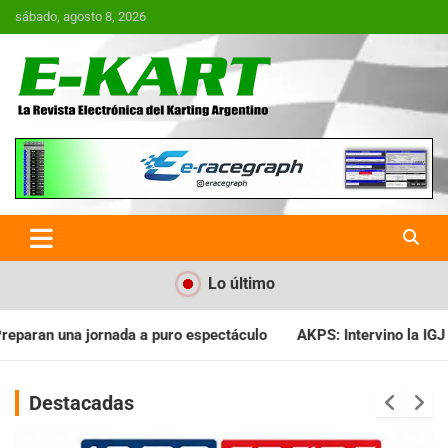
Saltar
sábado, agosto 8, 2026
al
contenido
E-Kart.com.ar | La Revista
Electrónica del Karting en
Argentina
Lo último
ectáculo
AKPS: Intervino la IGJ y oficializó el llamado a Asam
Destacadas