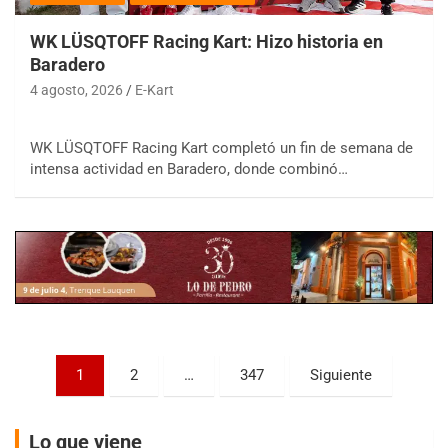
WK LÜSQTOFF Racing Kart: Hizo historia en
Baradero
4 agosto, 2026
E-Kart
COBERTURA ESPECIAL DE E-KART.COM.AR
08/09-AGO
WK LÜSQTOFF Racing Kart completó un fin de semana de
IAME SERIES ARGENTINA 6
intensa actividad en Baradero, donde combinó…
Ramiro Tot (Asfalto)
Baradero (Buenos Aires)
KDO - F6
Ciudad de Trenque Lauquen (Asfalto)
Trenque Lauquen (Buenos Aires)
ENTRERRIANO - F6 (POSTERGADA)
Parque de la Velocidad (Asfalto)
Villaguay (Entre Ríos)
Paginación
1
2
…
347
Siguiente
VICTORIENSE - F7
de
El Cerro (Tierra)
Victoria (Entre Ríos)
entradas
Lo que viene