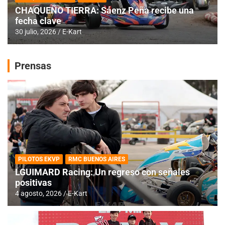
CHAQUEÑO TIERRA: Sáenz Peña recibe una
fecha clave
30 julio, 2026
E-Kart
Prensas
PILOTOS EKVP
RMC BUENOS AIRES
LGUIMARD Racing: Un regreso con señales
positivas
4 agosto, 2026
E-Kart