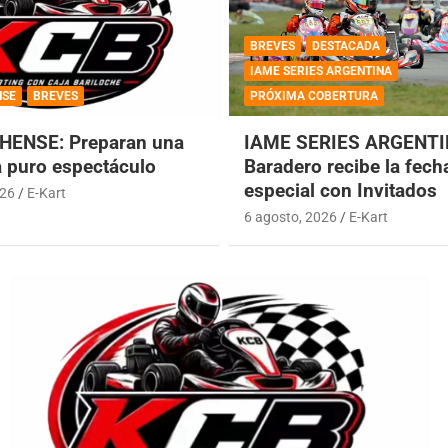
BREVES
DESTACADA
IAME SERIES ARGENTINA
NSE
BREVES
PRÓXIMA COBERTURA
HENSE: Preparan una
IAME SERIES ARGENTI
a puro espectáculo
Baradero recibe la fech
especial con Invitados
026
E-Kart
6 agosto, 2026
E-Kart