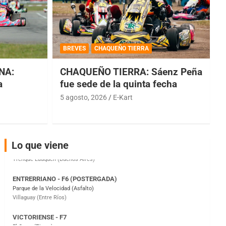
COBERTURA ESPECIAL DE E-KART.COM.AR
08/09-AGO
BREVES
CHAQUEÑO TIERRA
IAME SERIES ARGENTINA 6
Ramiro Tot (Asfalto)
NA:
CHAQUEÑO TIERRA: Sáenz Peña
Baradero (Buenos Aires)
a
fue sede de la quinta fecha
KDO - F6
5 agosto, 2026
E-Kart
Ciudad de Trenque Lauquen (Asfalto)
Trenque Lauquen (Buenos Aires)
ENTRERRIANO - F6 (POSTERGADA)
Parque de la Velocidad (Asfalto)
Lo que viene
Villaguay (Entre Ríos)
VICTORIENSE - F7
El Cerro (Tierra)
Victoria (Entre Ríos)
PATAGONICO - F6
Moto Club Reginense (Tierra)
Gral. E. Godoy (Río Negro)