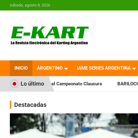
Saltar
sábado, agosto 8, 2026
al
contenido
E-Kart.com.ar | La
Revista Electrónica del
INICIO
ARGENTINO
IAME SERIES ARGENTINA
Karting en Argentina
Lo último
l Campeonato Clausura
BARILOCHENSE: Preparan una jornad
Destacadas