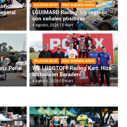
oficializó
PILOTOS EKVP
RMC BUENOS AIRES
General
LGUIMARD Racing: Un regreso
con señales positivas
4 agosto, 2026
E-Kart
RMC BUENOS AIRES
BR
ES: Cerró una jornada
I
PILOTOS EKVP
RMC BUENOS AIRES
adero
f
nz Peña
WK LÜSQTOFF Racing Kart: Hizo
historia en Baradero
6 a
4 agosto, 2026
E-Kart