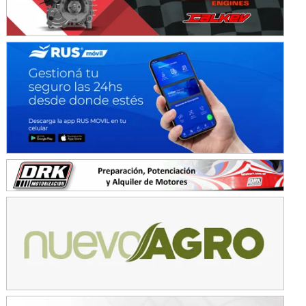
KDO - F6
Ciudad de Trenque Lauquen (Asfalto)
Trenque Lauquen (Buenos Aires)
ENTRERRIANO - F6 (POSTERGADA)
Parque de la Velocidad (Asfalto)
Villaguay (Entre Ríos)
VICTORIENSE - F7
El Cerro (Tierra)
Victoria (Entre Ríos)
PATAGONICO - F6
Moto Club Reginense (Tierra)
Gral. E. Godoy (Río Negro)
CSK - F7
Juventud Unida (Tierra)
Humboldt (Santa Fe)
NORESTE SANTAFESINO - F6
Ciudad de Avellaneda (Asfalto)
Avellaneda (Santa Fe)