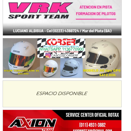
SUR SANTAFESINO - F4
José Samuel Sánchez (Tierra)
Rufino (Santa Fe)
TUCUMANO - F5
Juan Navarro (Asfalto)
El Timbó (Tucumán)