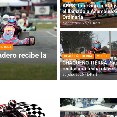
AKPS: Intervino la IGJ y 
el llamado a Asamblea 
Ordinaria
6 agosto, 2026
E-Kart
DESTACADA
INFORME CENTRAL
ios para la
RMC BUENOS AIR
CHAQUEÑO TIERRA
MEDIOS
histórica en Bar
CHAQUEÑO TIERRA: Sáe
recibe una fecha clave
4 agosto, 2026
E-Kart
30 julio, 2026
E-Kart