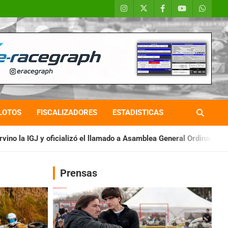
LOTOS
FISCALIZADORES
ESTADISTICAS
 llamado a Asamblea General Ordinaria
IAME SERIES ARGENTINA
Prensas