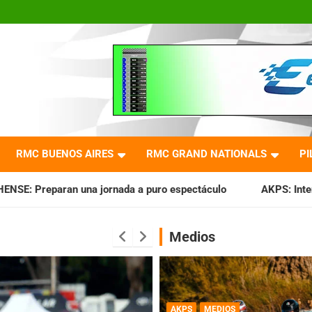
RMC BUENOS AIRES
RMC GRAND NATIONALS
PI
a a puro espectáculo
AKPS: Intervino la IGJ y oficializó el
Medios
AKPS
MEDIOS