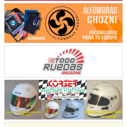
Juventud Unida (Tierra)
Humboldt (Santa Fe)
NORESTE SANTAFESINO - F6
Ciudad de Avellaneda (Asfalto)
Avellaneda (Santa Fe)
SUR SANTAFESINO - F4
José Samuel Sánchez (Tierra)
Rufino (Santa Fe)
TUCUMANO - F5
Juan Navarro (Asfalto)
El Timbó (Tucumán)