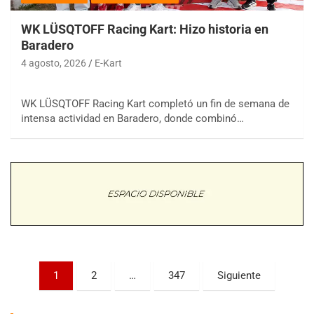
WK LÜSQTOFF Racing Kart: Hizo historia en
Baradero
4 agosto, 2026
E-Kart
WK LÜSQTOFF Racing Kart completó un fin de semana de
COBERTURA ESPECIAL DE E-KART.COM.AR
intensa actividad en Baradero, donde combinó…
08/09-AGO
IAME SERIES ARGENTINA 6
Ramiro Tot (Asfalto)
Baradero (Buenos Aires)
KDO - F6
Ciudad de Trenque Lauquen (Asfalto)
Trenque Lauquen (Buenos Aires)
ENTRERRIANO - F6 (POSTERGADA)
Parque de la Velocidad (Asfalto)
Paginación
1
2
…
347
Siguiente
Villaguay (Entre Ríos)
de
VICTORIENSE - F7