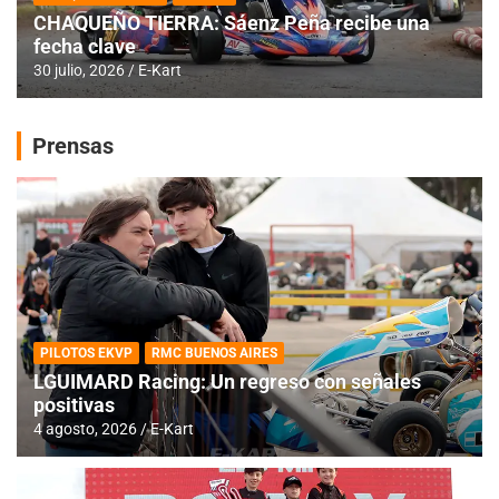
CHAQUEÑO TIERRA: Sáenz Peña recibe una
fecha clave
30 julio, 2026
E-Kart
Prensas
PILOTOS EKVP
RMC BUENOS AIRES
LGUIMARD Racing: Un regreso con señales
positivas
4 agosto, 2026
E-Kart