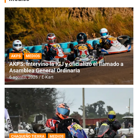
AKPS
MEDIOS
AKPS: Intervino la IGJ y oficializó el llamado a
Asamblea General Ordinaria
6 agosto, 2026
E-Kart
CHAQUEÑO TIERRA
MEDIOS