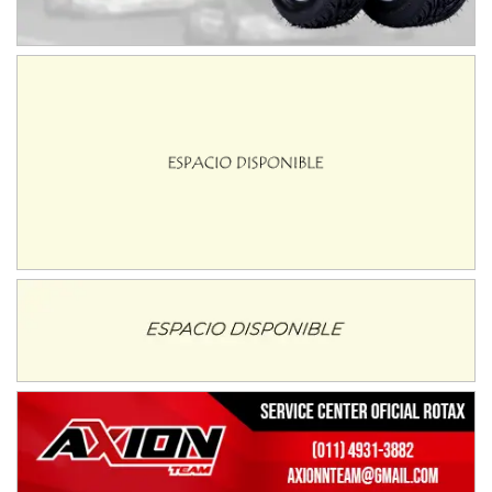
08/09-AGO
IAME SERIES ARGENTINA 6
Ramiro Tot (Asfalto)
Baradero (Buenos Aires)
KDO - F6
Ciudad de Trenque Lauquen (Asfalto)
Trenque Lauquen (Buenos Aires)
ENTRERRIANO - F6 (POSTERGADA)
Parque de la Velocidad (Asfalto)
Villaguay (Entre Ríos)
VICTORIENSE - F7
El Cerro (Tierra)
Victoria (Entre Ríos)
PATAGONICO - F6
Moto Club Reginense (Tierra)
Gral. E. Godoy (Río Negro)
CSK - F7