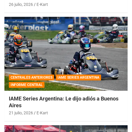
26 julio, 2026
E-Kart
CENTRALES ANTERIORES
IAME SERIES ARGENTINA
INFORME CENTRAL
IAME Series Argentina: Le dijo adiós a Buenos
Aires
21 julio, 2026
E-Kart