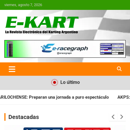
Saltar
viernes, agosto 7, 2026
al
contenido
E-Kart.com.ar | La Revista
Electrónica del Karting en
Argentina
Lo último
ada a puro espectáculo
AKPS: Intervino la IGJ y oficializó el
Destacadas