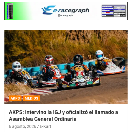
AKPS
MEDIOS
AKPS: Intervino la IGJ y oficializó el llamado a
Asamblea General Ordinaria
6 agosto, 2026
E-Kart