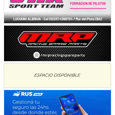
Baradero (Buenos Aires)
KDO - F6
Ciudad de Trenque Lauquen (Asfalto)
Trenque Lauquen (Buenos Aires)
ENTRERRIANO - F6 (POSTERGADA)
Parque de la Velocidad (Asfalto)
Villaguay (Entre Ríos)
VICTORIENSE - F7
El Cerro (Tierra)
Victoria (Entre Ríos)
PATAGONICO - F6
Moto Club Reginense (Tierra)
Gral. E. Godoy (Río Negro)
CSK - F7
Juventud Unida (Tierra)
Humboldt (Santa Fe)
NORESTE SANTAFESINO - F6