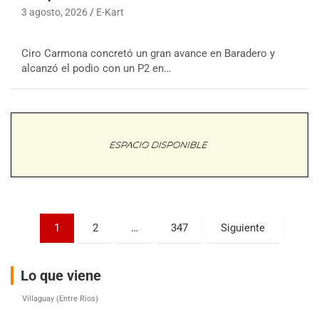
3 agosto, 2026
E-Kart
Ciro Carmona concretó un gran avance en Baradero y
COBERTURA ESPECIAL DE E-KART.COM.AR
alcanzó el podio con un P2 en…
08/09-AGO
IAME SERIES ARGENTINA 6
Ramiro Tot (Asfalto)
Baradero (Buenos Aires)
KDO - F6
Ciudad de Trenque Lauquen (Asfalto)
Trenque Lauquen (Buenos Aires)
ENTRERRIANO - F6 (POSTERGADA)
Parque de la Velocidad (Asfalto)
Paginación
1
2
…
347
Siguiente
Villaguay (Entre Ríos)
de
VICTORIENSE - F7
entradas
El Cerro (Tierra)
Lo que viene
Victoria (Entre Ríos)
PATAGONICO - F6