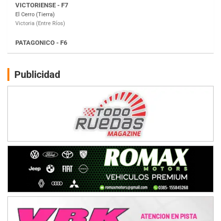
Moto Club Reginense (Tierra)
Gral. E. Godoy (Río Negro)
CSK - F7
Juventud Unida (Tierra)
Humboldt (Santa Fe)
NORESTE SANTAFESINO - F6
Publicidad
Ciudad de Avellaneda (Asfalto)
Avellaneda (Santa Fe)
SUR SANTAFESINO - F4
José Samuel Sánchez (Tierra)
Rufino (Santa Fe)
TUCUMANO - F5
Juan Navarro (Asfalto)
El Timbó (Tucumán)
COBERTURA ESPECIAL DE E-KART.COM.AR
08/09-AGO
IAME SERIES ARGENTINA 6
Ramiro Tot (Asfalto)