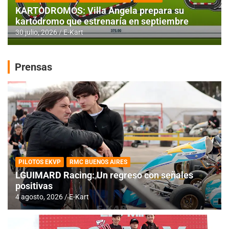
KARTODROMOS: Villa Angela prepara su
kartódromo que estrenaría en septiembre
30 julio, 2026
E-Kart
Prensas
PILOTOS EKVP
RMC BUENOS AIRES
LGUIMARD Racing: Un regreso con señales
positivas
4 agosto, 2026
E-Kart