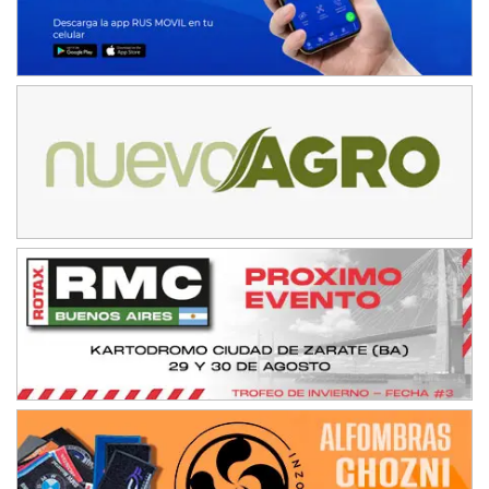
Ciudad de Avellaneda (Asfalto)
Avellaneda (Santa Fe)
SUR SANTAFESINO - F4
José Samuel Sánchez (Tierra)
Rufino (Santa Fe)
TUCUMANO - F5
Juan Navarro (Asfalto)
El Timbó (Tucumán)