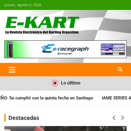
Saltar
jueves, agosto 6, 2026
al
contenido
E-Kart.com.ar | La Revista
Electrónica del Karting en
Argentina
Lo último
ha en Santiago
IAME SERIES ARGENTINA: Horarios para la fech
Destacadas