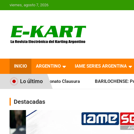
Saltar
viernes, agosto 7, 2026
al
contenido
E-Kart.com.ar | La
Revista Electrónica del
INICIO
ARGENTINO
IAME SERIES ARGENTINA
Karting en Argentina
Lo último
peonato Clausura
BARILOCHENSE: Preparan una jornada a p
Destacadas