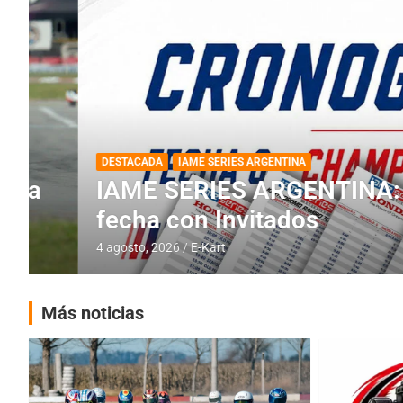
DESTACADA
IAME SERIES ARGENTINA
IAME SERIES ARGENTINA: Horar
fecha con Invitados
4 agosto, 2026
E-Kart
Más noticias