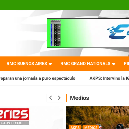
RMC BUENOS AIRES
RMC GRAND NATIONALS
PI
uro espectáculo
AKPS: Intervino la IGJ y oficializó el llam
Medios
AKPS
MEDIOS