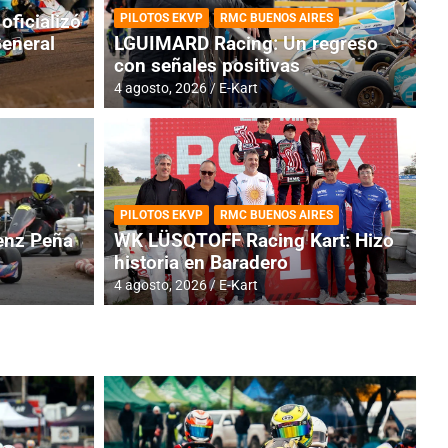
oficializó
PILOTOS EKVP
RMC BUENOS AIRES
General
LGUIMARD Racing: Un regreso
con señales positivas
4 agosto, 2026
E-Kart
RMC BUENOS AIRES
BR
ES: Cerró una jornada
I
PILOTOS EKVP
RMC BUENOS AIRES
adero
f
nz Peña
WK LÜSQTOFF Racing Kart: Hizo
historia en Baradero
6 a
4 agosto, 2026
E-Kart