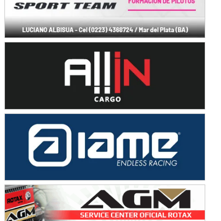
Avellaneda (Santa Fe)
SUR SANTAFESINO - F4
José Samuel Sánchez (Tierra)
Rufino (Santa Fe)
TUCUMANO - F5
Juan Navarro (Asfalto)
El Timbó (Tucumán)