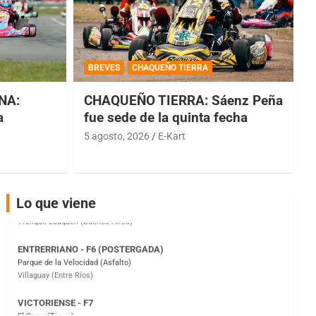
COBERTURA ESPECIAL DE E-KART.COM.AR
08/09-AGO
BREVES
CHAQUEÑO TIERRA
IAME SERIES ARGENTINA 6
NA:
CHAQUEÑO TIERRA: Sáenz Peña
Ramiro Tot (Asfalto)
Baradero (Buenos Aires)
a
fue sede de la quinta fecha
5 agosto, 2026
E-Kart
KDO - F6
Ciudad de Trenque Lauquen (Asfalto)
Trenque Lauquen (Buenos Aires)
ENTRERRIANO - F6 (POSTERGADA)
Lo que viene
Parque de la Velocidad (Asfalto)
Villaguay (Entre Ríos)
VICTORIENSE - F7
El Cerro (Tierra)
Victoria (Entre Ríos)
PATAGONICO - F6
Moto Club Reginense (Tierra)