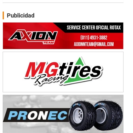
Gral. E. Godoy (Río Negro)
Publicidad
CSK - F7
Juventud Unida (Tierra)
Humboldt (Santa Fe)
NORESTE SANTAFESINO - F6
Ciudad de Avellaneda (Asfalto)
Avellaneda (Santa Fe)
SUR SANTAFESINO - F4
José Samuel Sánchez (Tierra)
Rufino (Santa Fe)
TUCUMANO - F5
Juan Navarro (Asfalto)
El Timbó (Tucumán)
COBERTURA ESPECIAL DE E-KART.COM.AR
08/09-AGO
IAME SERIES ARGENTINA 6
Ramiro Tot (Asfalto)
Baradero (Buenos Aires)