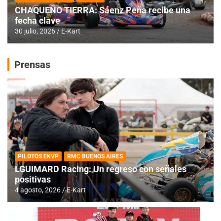
CHAQUEÑO TIERRA: Sáenz Peña recibe una
fecha clave
30 julio, 2026
E-Kart
Prensas
PILOTOS EKVP
RMC BUENOS AIRES
LGUIMARD Racing: Un regreso con señales
positivas
4 agosto, 2026
E-Kart