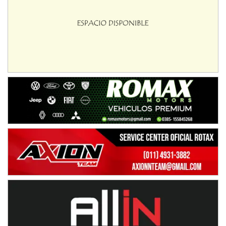
08/09-AGO
IAME SERIES ARGENTINA 6
Ramiro Tot (Asfalto)
Baradero (Buenos Aires)
KDO - F6
Ciudad de Trenque Lauquen (Asfalto)
Trenque Lauquen (Buenos Aires)
ENTRERRIANO - F6 (POSTERGADA)
Parque de la Velocidad (Asfalto)
Villaguay (Entre Ríos)
VICTORIENSE - F7
El Cerro (Tierra)
Victoria (Entre Ríos)
PATAGONICO - F6
Moto Club Reginense (Tierra)
Gral. E. Godoy (Río Negro)
CSK - F7
Juventud Unida (Tierra)