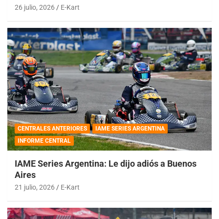
26 julio, 2026
E-Kart
CENTRALES ANTERIORES
IAME SERIES ARGENTINA
INFORME CENTRAL
IAME Series Argentina: Le dijo adiós a Buenos
Aires
21 julio, 2026
E-Kart