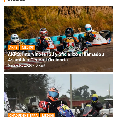
AKPS
MEDIOS
AKPS: Intervino la IGJ y oficializó el llamado a
Asamblea General Ordinaria
6 agosto, 2026
E-Kart
CHAQUEÑO TIERRA
MEDIOS