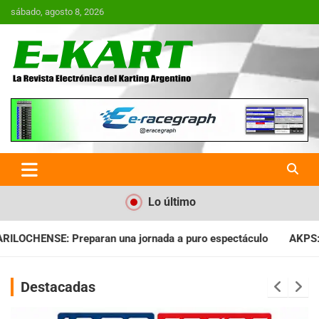
Saltar
sábado, agosto 8, 2026
al
contenido
E-Kart.com.ar | La Revista
Electrónica del Karting en
Argentina
Lo último
ada a puro espectáculo
AKPS: Intervino la IGJ y oficializó el
Destacadas