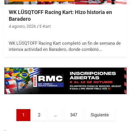
WK LÜSQTOFF Racing Kart: Hizo historia en
Baradero
4 agosto, 2026
E-Kart
WK LÜSQTOFF Racing Kart completó un fin de semana de
COBERTURA ESPECIAL DE E-KART.COM.AR
intensa actividad en Baradero, donde combinó…
08/09-AGO
IAME SERIES ARGENTINA 6
Ramiro Tot (Asfalto)
Baradero (Buenos Aires)
KDO - F6
Ciudad de Trenque Lauquen (Asfalto)
Trenque Lauquen (Buenos Aires)
ENTRERRIANO - F6 (POSTERGADA)
Parque de la Velocidad (Asfalto)
Paginación
1
2
…
347
Siguiente
Villaguay (Entre Ríos)
de
VICTORIENSE - F7