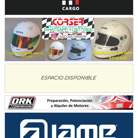
Humboldt (Santa Fe)
NORESTE SANTAFESINO - F6
Ciudad de Avellaneda (Asfalto)
Avellaneda (Santa Fe)
SUR SANTAFESINO - F4
José Samuel Sánchez (Tierra)
Rufino (Santa Fe)
TUCUMANO - F5
Juan Navarro (Asfalto)
El Timbó (Tucumán)