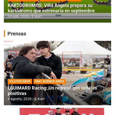
KARTODROMOS: Villa Angela prepara su
kartódromo que estrenaría en septiembre
30 julio, 2026
E-Kart
Prensas
PILOTOS EKVP
RMC BUENOS AIRES
LGUIMARD Racing: Un regreso con señales
positivas
4 agosto, 2026
E-Kart