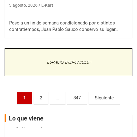
3 agosto, 2026
E-Kart
Pese a un fin de semana condicionado por distintos
COBERTURA ESPECIAL DE E-KART.COM.AR
contratiempos, Juan Pablo Sauco conservó su lugar…
08/09-AGO
IAME SERIES ARGENTINA 6
Ramiro Tot (Asfalto)
Baradero (Buenos Aires)
KDO - F6
Ciudad de Trenque Lauquen (Asfalto)
Trenque Lauquen (Buenos Aires)
ENTRERRIANO - F6 (POSTERGADA)
Parque de la Velocidad (Asfalto)
Paginación
1
2
…
347
Siguiente
Villaguay (Entre Ríos)
de
VICTORIENSE - F7
entradas
El Cerro (Tierra)
Lo que viene
Victoria (Entre Ríos)
PATAGONICO - F6