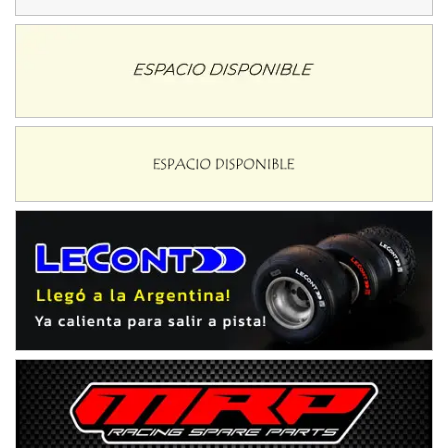
Baradero (Buenos Aires)
KDO - F6
Ciudad de Trenque Lauquen (Asfalto)
Trenque Lauquen (Buenos Aires)
ENTRERRIANO - F6 (POSTERGADA)
Parque de la Velocidad (Asfalto)
Villaguay (Entre Ríos)
VICTORIENSE - F7
El Cerro (Tierra)
Victoria (Entre Ríos)
PATAGONICO - F6
Moto Club Reginense (Tierra)
Gral. E. Godoy (Río Negro)
CSK - F7
Juventud Unida (Tierra)
Humboldt (Santa Fe)
NORESTE SANTAFESINO - F6
Ciudad de Avellaneda (Asfalto)