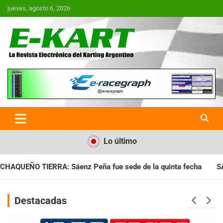
Saltar
jueves, agosto 6, 2026
al
contenido
E-Kart.com.ar | La Revista
Electrónica del Karting en
Argentina
Lo último
ue sede de la quinta fecha
SANTIAGUEÑO: Se cumplió con la 
Destacadas