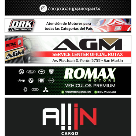
Avellaneda (Santa Fe)
SUR SANTAFESINO - F4
José Samuel Sánchez (Tierra)
Rufino (Santa Fe)
TUCUMANO - F5
Juan Navarro (Asfalto)
El Timbó (Tucumán)