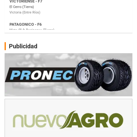
Moto Club Reginense (Tierra)
Gral. E. Godoy (Río Negro)
CSK - F7
Juventud Unida (Tierra)
Humboldt (Santa Fe)
NORESTE SANTAFESINO - F6
Publicidad
Ciudad de Avellaneda (Asfalto)
Avellaneda (Santa Fe)
SUR SANTAFESINO - F4
José Samuel Sánchez (Tierra)
Rufino (Santa Fe)
TUCUMANO - F5
Juan Navarro (Asfalto)
El Timbó (Tucumán)
COBERTURA ESPECIAL DE E-KART.COM.AR
08/09-AGO
IAME SERIES ARGENTINA 6
Ramiro Tot (Asfalto)