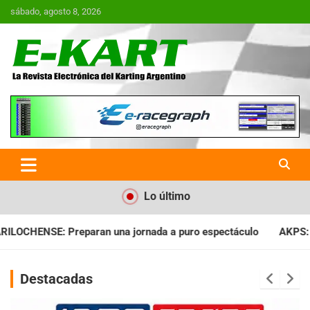
Saltar
sábado, agosto 8, 2026
al
contenido
E-Kart.com.ar | La Revista
Electrónica del Karting en
Argentina
Lo último
da a puro espectáculo
AKPS: Intervino la IGJ y oficializó el 
Destacadas