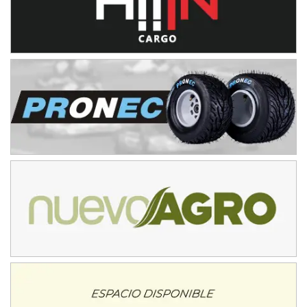
Humboldt (Santa Fe)
NORESTE SANTAFESINO - F6
Ciudad de Avellaneda (Asfalto)
Avellaneda (Santa Fe)
SUR SANTAFESINO - F4
José Samuel Sánchez (Tierra)
Rufino (Santa Fe)
TUCUMANO - F5
Juan Navarro (Asfalto)
El Timbó (Tucumán)