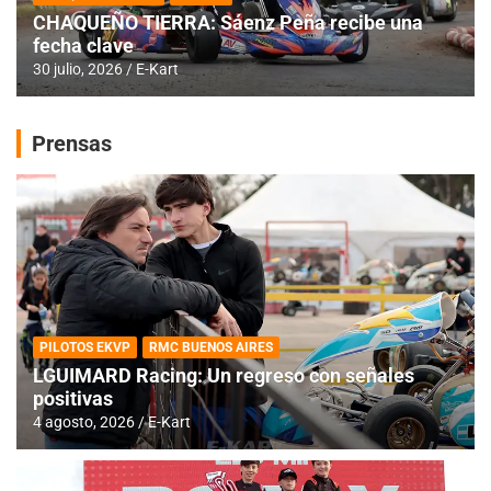
CHAQUEÑO TIERRA: Sáenz Peña recibe una
fecha clave
30 julio, 2026
E-Kart
Prensas
PILOTOS EKVP
RMC BUENOS AIRES
LGUIMARD Racing: Un regreso con señales
positivas
4 agosto, 2026
E-Kart