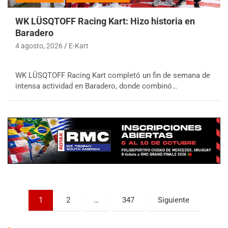
WK LÜSQTOFF Racing Kart: Hizo historia en
Baradero
4 agosto, 2026
E-Kart
WK LÜSQTOFF Racing Kart completó un fin de semana de
COBERTURA ESPECIAL DE E-KART.COM.AR
intensa actividad en Baradero, donde combinó…
08/09-AGO
IAME SERIES ARGENTINA 6
Ramiro Tot (Asfalto)
Baradero (Buenos Aires)
KDO - F6
Ciudad de Trenque Lauquen (Asfalto)
Trenque Lauquen (Buenos Aires)
ENTRERRIANO - F6 (POSTERGADA)
Parque de la Velocidad (Asfalto)
Paginación
1
2
…
347
Siguiente
Villaguay (Entre Ríos)
de
VICTORIENSE - F7