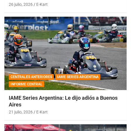
26 julio, 2026
E-Kart
CENTRALES ANTERIORES
IAME SERIES ARGENTINA
INFORME CENTRAL
IAME Series Argentina: Le dijo adiós a Buenos
Aires
21 julio, 2026
E-Kart