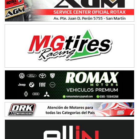
08/09-AGO
IAME SERIES ARGENTINA 6
Ramiro Tot (Asfalto)
Baradero (Buenos Aires)
KDO - F6
Ciudad de Trenque Lauquen (Asfalto)
Trenque Lauquen (Buenos Aires)
ENTRERRIANO - F6 (POSTERGADA)
Parque de la Velocidad (Asfalto)
Villaguay (Entre Ríos)
VICTORIENSE - F7
El Cerro (Tierra)
Victoria (Entre Ríos)
PATAGONICO - F6
Moto Club Reginense (Tierra)
Gral. E. Godoy (Río Negro)
CSK - F7
Juventud Unida (Tierra)