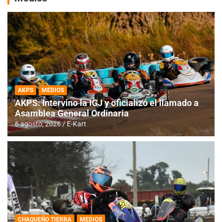
AKPS
MEDIOS
AKPS: Intervino la IGJ y oficializó el llamado a
Asamblea General Ordinaria
6 agosto, 2026
E-Kart
CHAQUEÑO TIERRA
MEDIOS