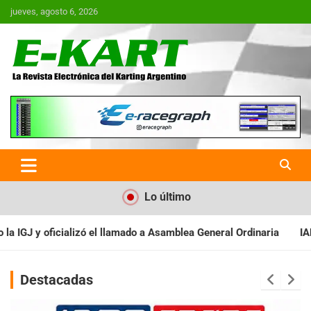
Saltar
jueves, agosto 6, 2026
al
contenido
E-Kart.com.ar | La Revista
Electrónica del Karting en
Argentina
Lo último
 a Asamblea General Ordinaria
IAME SERIES ARGENTINA: Baradero
Destacadas