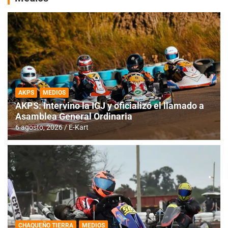
AKPS
MEDIOS
AKPS: Intervino la IGJ y oficializó el llamado a
Asamblea General Ordinaria
6 agosto, 2026
E-Kart
CHAQUEÑO TIERRA
MEDIOS