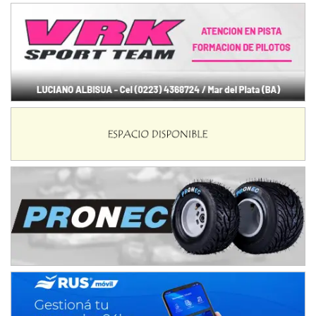
NORESTE SANTAFESINO - F6
Ciudad de Avellaneda (Asfalto)
Avellaneda (Santa Fe)
SUR SANTAFESINO - F4
José Samuel Sánchez (Tierra)
Rufino (Santa Fe)
TUCUMANO - F5
Juan Navarro (Asfalto)
El Timbó (Tucumán)