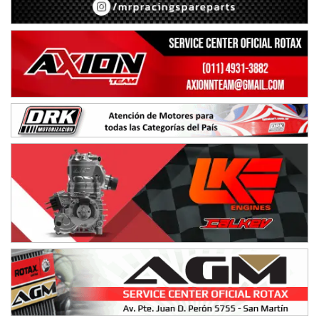
IAME SERIES ARGENTINA 6
Ramiro Tot (Asfalto)
Baradero (Buenos Aires)
KDO - F6
Ciudad de Trenque Lauquen (Asfalto)
Trenque Lauquen (Buenos Aires)
ENTRERRIANO - F6 (POSTERGADA)
Parque de la Velocidad (Asfalto)
Villaguay (Entre Ríos)
VICTORIENSE - F7
El Cerro (Tierra)
Victoria (Entre Ríos)
PATAGONICO - F6
Moto Club Reginense (Tierra)
Gral. E. Godoy (Río Negro)
CSK - F7
Juventud Unida (Tierra)
Humboldt (Santa Fe)