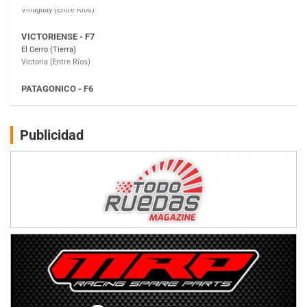
PATAGONICO - F6
Moto Club Reginense (Tierra)
Gral. E. Godoy (Río Negro)
CSK - F7
Juventud Unida (Tierra)
Humboldt (Santa Fe)
NORESTE SANTAFESINO - F6
Publicidad
Ciudad de Avellaneda (Asfalto)
Avellaneda (Santa Fe)
SUR SANTAFESINO - F4
José Samuel Sánchez (Tierra)
Rufino (Santa Fe)
TUCUMANO - F5
Juan Navarro (Asfalto)
El Timbó (Tucumán)
COBERTURA ESPECIAL DE E-KART.COM.AR
08/09-AGO