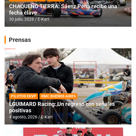
CHAQUEÑO TIERRA: Sáenz Peña recibe una
fecha clave
30 julio, 2026
E-Kart
Prensas
PILOTOS EKVP
RMC BUENOS AIRES
LGUIMARD Racing: Un regreso con señales
positivas
4 agosto, 2026
E-Kart