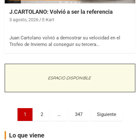
J.CARTOLANO: Volvió a ser la referencia
3 agosto, 2026
E-Kart
Juan Cartolano volvió a demostrar su velocidad en el
COBERTURA ESPECIAL DE E-KART.COM.AR
Trofeo de Invierno al conseguir su tercera…
08/09-AGO
IAME SERIES ARGENTINA 6
Ramiro Tot (Asfalto)
Baradero (Buenos Aires)
KDO - F6
Ciudad de Trenque Lauquen (Asfalto)
Trenque Lauquen (Buenos Aires)
ENTRERRIANO - F6 (POSTERGADA)
Paginación
Parque de la Velocidad (Asfalto)
1
2
…
347
Siguiente
Villaguay (Entre Ríos)
de
VICTORIENSE - F7
entradas
Lo que viene
El Cerro (Tierra)
Victoria (Entre Ríos)