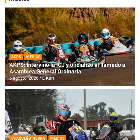
AKPS
MEDIOS
AKPS: Intervino la IGJ y oficializó el llamado a
Asamblea General Ordinaria
6 agosto, 2026
E-Kart
CHAQUEÑO TIERRA
MEDIOS