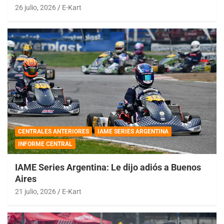
26 julio, 2026
E-Kart
CENTRALES ANTERIORES
IAME SERIES ARGENTINA
INFORME CENTRAL
IAME Series Argentina: Le dijo adiós a Buenos
Aires
21 julio, 2026
E-Kart