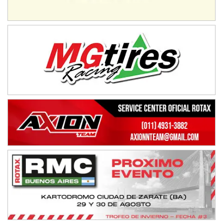
08/09-AGO
IAME SERIES ARGENTINA 6
Ramiro Tot (Asfalto)
Baradero (Buenos Aires)
KDO - F6
Ciudad de Trenque Lauquen (Asfalto)
Trenque Lauquen (Buenos Aires)
ENTRERRIANO - F6 (POSTERGADA)
Parque de la Velocidad (Asfalto)
Villaguay (Entre Ríos)
VICTORIENSE - F7
El Cerro (Tierra)
Victoria (Entre Ríos)
PATAGONICO - F6
Moto Club Reginense (Tierra)
Gral. E. Godoy (Río Negro)
CSK - F7