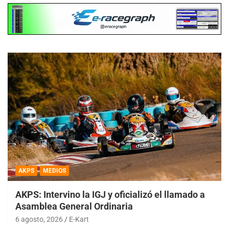
AKPS
MEDIOS
AKPS: Intervino la IGJ y oficializó el llamado a
Asamblea General Ordinaria
6 agosto, 2026
E-Kart