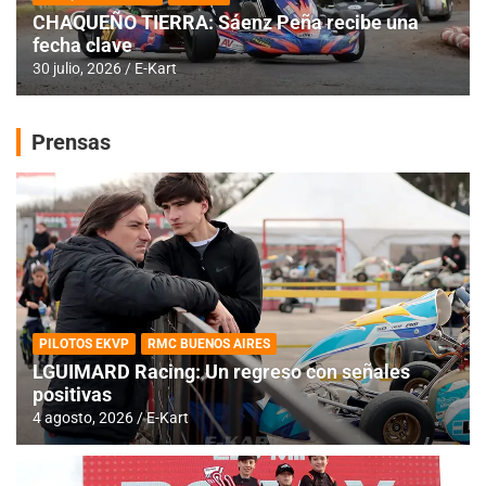
CHAQUEÑO TIERRA: Sáenz Peña recibe una
fecha clave
30 julio, 2026
E-Kart
Prensas
PILOTOS EKVP
RMC BUENOS AIRES
LGUIMARD Racing: Un regreso con señales
positivas
4 agosto, 2026
E-Kart