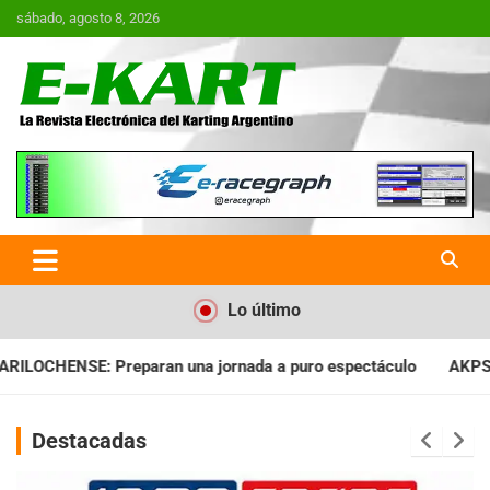
Saltar
sábado, agosto 8, 2026
al
contenido
E-Kart.com.ar | La Revista
Electrónica del Karting en
Argentina
Lo último
ada a puro espectáculo
AKPS: Intervino la IGJ y oficializó el
Destacadas