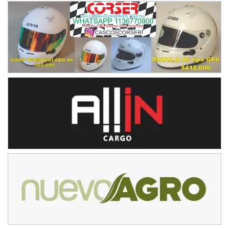
Juventud Unida (Tierra)
Humboldt (Santa Fe)
NORESTE SANTAFESINO - F6
Ciudad de Avellaneda (Asfalto)
Avellaneda (Santa Fe)
SUR SANTAFESINO - F4
José Samuel Sánchez (Tierra)
Rufino (Santa Fe)
TUCUMANO - F5
Juan Navarro (Asfalto)
El Timbó (Tucumán)