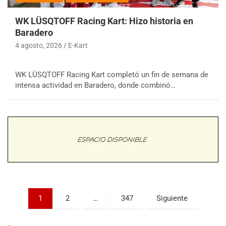
WK LÜSQTOFF Racing Kart: Hizo historia en
Baradero
4 agosto, 2026
E-Kart
WK LÜSQTOFF Racing Kart completó un fin de semana de
COBERTURA ESPECIAL DE E-KART.COM.AR
intensa actividad en Baradero, donde combinó…
08/09-AGO
IAME SERIES ARGENTINA 6
Ramiro Tot (Asfalto)
Baradero (Buenos Aires)
KDO - F6
Ciudad de Trenque Lauquen (Asfalto)
Trenque Lauquen (Buenos Aires)
ENTRERRIANO - F6 (POSTERGADA)
Parque de la Velocidad (Asfalto)
Paginación
1
2
…
347
Siguiente
Villaguay (Entre Ríos)
de
VICTORIENSE - F7