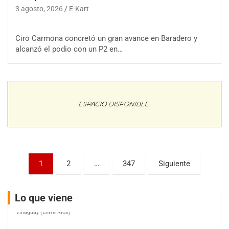
3 agosto, 2026
E-Kart
Ciro Carmona concretó un gran avance en Baradero y
COBERTURA ESPECIAL DE E-KART.COM.AR
alcanzó el podio con un P2 en…
08/09-AGO
IAME SERIES ARGENTINA 6
Ramiro Tot (Asfalto)
Baradero (Buenos Aires)
KDO - F6
Ciudad de Trenque Lauquen (Asfalto)
Trenque Lauquen (Buenos Aires)
ENTRERRIANO - F6 (POSTERGADA)
Parque de la Velocidad (Asfalto)
Paginación
1
2
…
347
Siguiente
Villaguay (Entre Ríos)
de
VICTORIENSE - F7
entradas
El Cerro (Tierra)
Lo que viene
Victoria (Entre Ríos)
PATAGONICO - F6