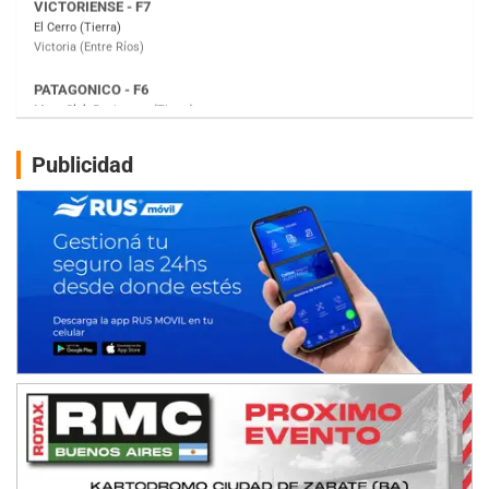
Moto Club Reginense (Tierra)
Gral. E. Godoy (Río Negro)
CSK - F7
Juventud Unida (Tierra)
Humboldt (Santa Fe)
NORESTE SANTAFESINO - F6
Publicidad
Ciudad de Avellaneda (Asfalto)
Avellaneda (Santa Fe)
SUR SANTAFESINO - F4
José Samuel Sánchez (Tierra)
Rufino (Santa Fe)
TUCUMANO - F5
Juan Navarro (Asfalto)
El Timbó (Tucumán)
COBERTURA ESPECIAL DE E-KART.COM.AR
08/09-AGO
IAME SERIES ARGENTINA 6
Ramiro Tot (Asfalto)