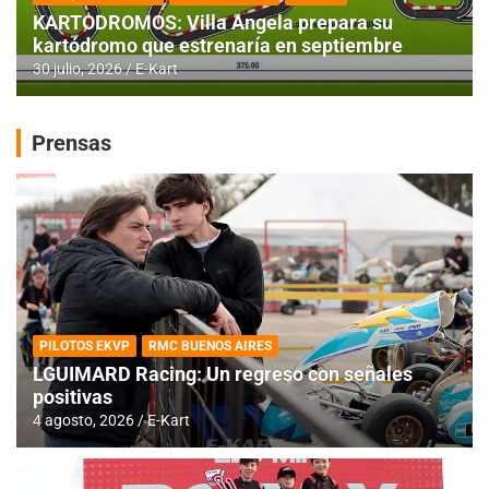
KARTODROMOS: Villa Angela prepara su
kartódromo que estrenaría en septiembre
30 julio, 2026
E-Kart
Prensas
PILOTOS EKVP
RMC BUENOS AIRES
LGUIMARD Racing: Un regreso con señales
positivas
4 agosto, 2026
E-Kart