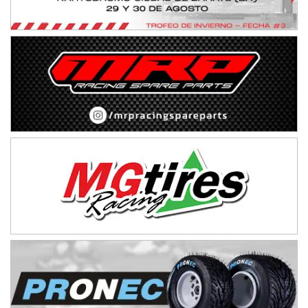
Baradero (Buenos Aires)
KDO - F6
Ciudad de Trenque Lauquen (Asfalto)
Trenque Lauquen (Buenos Aires)
ENTRERRIANO - F6 (POSTERGADA)
Parque de la Velocidad (Asfalto)
Villaguay (Entre Ríos)
VICTORIENSE - F7
El Cerro (Tierra)
Victoria (Entre Ríos)
PATAGONICO - F6
Moto Club Reginense (Tierra)
Gral. E. Godoy (Río Negro)
CSK - F7
Juventud Unida (Tierra)
Humboldt (Santa Fe)
NORESTE SANTAFESINO - F6
Ciudad de Avellaneda (Asfalto)