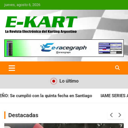
Saltar
jueves, agosto 6, 2026
al
contenido
E-Kart.com.ar | La Revista
Electrónica del Karting en
Argentina
Lo último
cha en Santiago
IAME SERIES ARGENTINA: Horarios para la fec
Destacadas