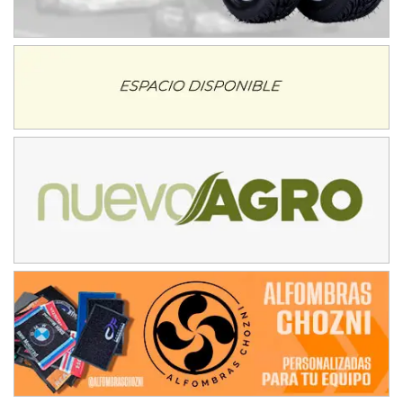
Avellaneda (Santa Fe)
SUR SANTAFESINO - F4
José Samuel Sánchez (Tierra)
Rufino (Santa Fe)
TUCUMANO - F5
Juan Navarro (Asfalto)
El Timbó (Tucumán)