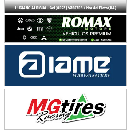
Baradero (Buenos Aires)
KDO - F6
Ciudad de Trenque Lauquen (Asfalto)
Trenque Lauquen (Buenos Aires)
ENTRERRIANO - F6 (POSTERGADA)
Parque de la Velocidad (Asfalto)
Villaguay (Entre Ríos)
VICTORIENSE - F7
El Cerro (Tierra)
Victoria (Entre Ríos)
PATAGONICO - F6
Moto Club Reginense (Tierra)
Gral. E. Godoy (Río Negro)
CSK - F7
Juventud Unida (Tierra)
Humboldt (Santa Fe)
NORESTE SANTAFESINO - F6