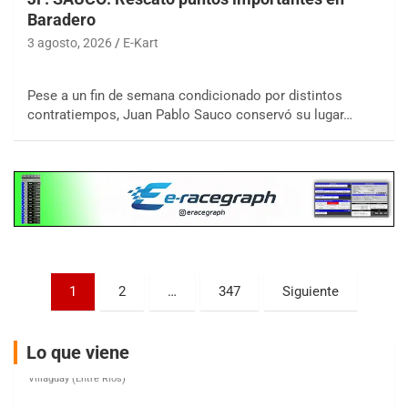
Baradero
3 agosto, 2026
E-Kart
COBERTURA ESPECIAL DE E-KART.COM.AR
08/09-AGO
Pese a un fin de semana condicionado por distintos
contratiempos, Juan Pablo Sauco conservó su lugar…
IAME SERIES ARGENTINA 6
Ramiro Tot (Asfalto)
Baradero (Buenos Aires)
KDO - F6
Ciudad de Trenque Lauquen (Asfalto)
Trenque Lauquen (Buenos Aires)
ENTRERRIANO - F6 (POSTERGADA)
Parque de la Velocidad (Asfalto)
Paginación
1
2
…
347
Siguiente
Villaguay (Entre Ríos)
de
VICTORIENSE - F7
entradas
El Cerro (Tierra)
Lo que viene
Victoria (Entre Ríos)
PATAGONICO - F6