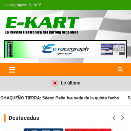
Saltar
jueves, agosto 6, 2026
al
contenido
E-Kart.com.ar | La Revista
Electrónica del Karting en
Argentina
Lo último
ue sede de la quinta fecha
SANTIAGUEÑO: Se cumplió con la 
Destacadas