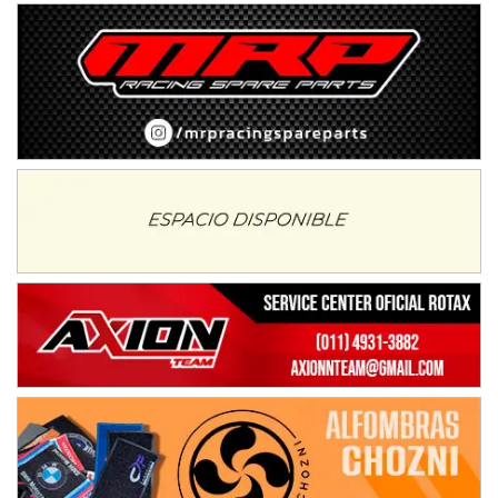
Ciudad de Avellaneda (Asfalto)
Avellaneda (Santa Fe)
SUR SANTAFESINO - F4
José Samuel Sánchez (Tierra)
Rufino (Santa Fe)
TUCUMANO - F5
Juan Navarro (Asfalto)
El Timbó (Tucumán)