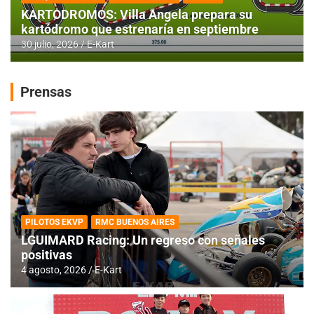
KARTODROMOS: Villa Angela prepara su
kartódromo que estrenaría en septiembre
30 julio, 2026
E-Kart
Prensas
PILOTOS EKVP
RMC BUENOS AIRES
LGUIMARD Racing: Un regreso con señales
positivas
4 agosto, 2026
E-Kart