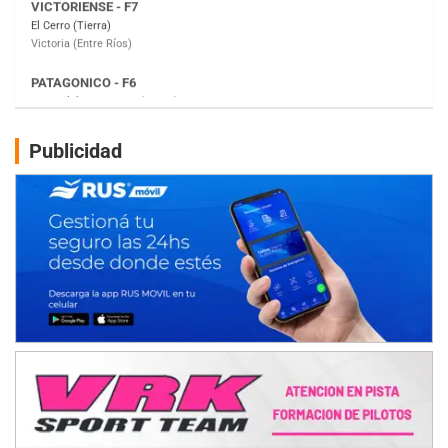
Moto Club Reginense (Tierra)
Gral. E. Godoy (Río Negro)
CSK - F7
Juventud Unida (Tierra)
Humboldt (Santa Fe)
NORESTE SANTAFESINO - F6
Publicidad
Ciudad de Avellaneda (Asfalto)
Avellaneda (Santa Fe)
SUR SANTAFESINO - F4
José Samuel Sánchez (Tierra)
Rufino (Santa Fe)
TUCUMANO - F5
Juan Navarro (Asfalto)
El Timbó (Tucumán)
COBERTURA ESPECIAL DE E-KART.COM.AR
08/09-AGO
IAME SERIES ARGENTINA 6
Ramiro Tot (Asfalto)