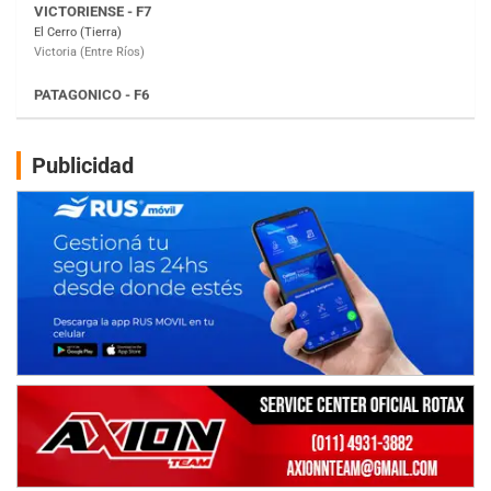
Moto Club Reginense (Tierra)
Gral. E. Godoy (Río Negro)
CSK - F7
Juventud Unida (Tierra)
Humboldt (Santa Fe)
NORESTE SANTAFESINO - F6
Publicidad
Ciudad de Avellaneda (Asfalto)
Avellaneda (Santa Fe)
SUR SANTAFESINO - F4
José Samuel Sánchez (Tierra)
Rufino (Santa Fe)
TUCUMANO - F5
Juan Navarro (Asfalto)
El Timbó (Tucumán)
COBERTURA ESPECIAL DE E-KART.COM.AR
08/09-AGO
IAME SERIES ARGENTINA 6
Ramiro Tot (Asfalto)