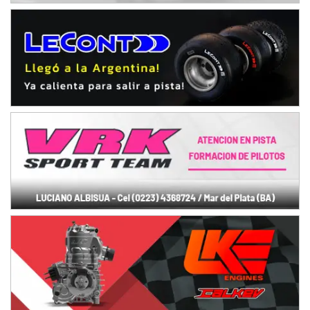
Ciudad de Avellaneda (Asfalto)
Avellaneda (Santa Fe)
SUR SANTAFESINO - F4
José Samuel Sánchez (Tierra)
Rufino (Santa Fe)
TUCUMANO - F5
Juan Navarro (Asfalto)
El Timbó (Tucumán)