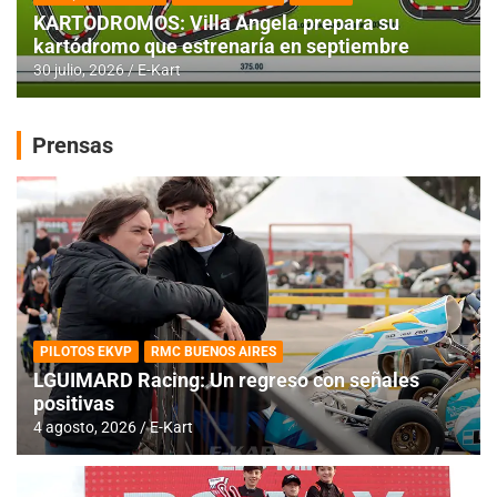
KARTODROMOS: Villa Angela prepara su
kartódromo que estrenaría en septiembre
30 julio, 2026
E-Kart
Prensas
PILOTOS EKVP
RMC BUENOS AIRES
LGUIMARD Racing: Un regreso con señales
positivas
4 agosto, 2026
E-Kart