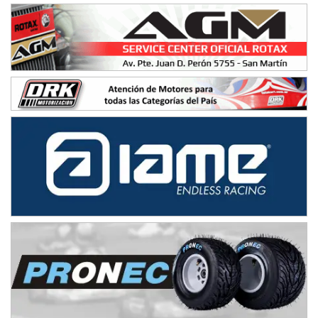
Baradero (Buenos Aires)
KDO - F6
Ciudad de Trenque Lauquen (Asfalto)
Trenque Lauquen (Buenos Aires)
ENTRERRIANO - F6 (POSTERGADA)
Parque de la Velocidad (Asfalto)
Villaguay (Entre Ríos)
VICTORIENSE - F7
El Cerro (Tierra)
Victoria (Entre Ríos)
PATAGONICO - F6
Moto Club Reginense (Tierra)
Gral. E. Godoy (Río Negro)
CSK - F7
Juventud Unida (Tierra)
Humboldt (Santa Fe)
NORESTE SANTAFESINO - F6