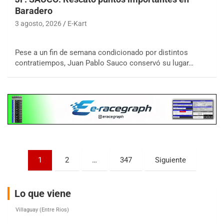
Baradero
3 agosto, 2026
E-Kart
COBERTURA ESPECIAL DE E-KART.COM.AR
08/09-AGO
Pese a un fin de semana condicionado por distintos
contratiempos, Juan Pablo Sauco conservó su lugar…
IAME SERIES ARGENTINA 6
Ramiro Tot (Asfalto)
Baradero (Buenos Aires)
KDO - F6
Ciudad de Trenque Lauquen (Asfalto)
Trenque Lauquen (Buenos Aires)
ENTRERRIANO - F6 (POSTERGADA)
Parque de la Velocidad (Asfalto)
Paginación
1
2
…
347
Siguiente
Villaguay (Entre Ríos)
de
VICTORIENSE - F7
entradas
Lo que viene
El Cerro (Tierra)
Victoria (Entre Ríos)
PATAGONICO - F6