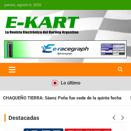
Saltar
jueves, agosto 6, 2026
al
contenido
E-Kart.com.ar | La Revista
Electrónica del Karting en
Argentina
Lo último
fue sede de la quinta fecha
SANTIAGUEÑO: Se cumplió con la
Destacadas