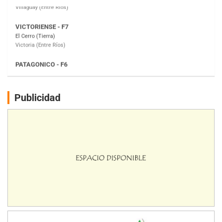
Victoria (Entre Ríos)
PATAGONICO - F6
Moto Club Reginense (Tierra)
Gral. E. Godoy (Río Negro)
CSK - F7
Juventud Unida (Tierra)
Humboldt (Santa Fe)
NORESTE SANTAFESINO - F6
Publicidad
Ciudad de Avellaneda (Asfalto)
Avellaneda (Santa Fe)
SUR SANTAFESINO - F4
José Samuel Sánchez (Tierra)
Rufino (Santa Fe)
TUCUMANO - F5
Juan Navarro (Asfalto)
El Timbó (Tucumán)
COBERTURA ESPECIAL DE E-KART.COM.AR
08/09-AGO