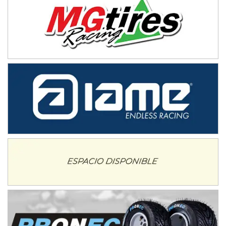
IAME SERIES ARGENTINA 6
Ramiro Tot (Asfalto)
Baradero (Buenos Aires)
KDO - F6
Ciudad de Trenque Lauquen (Asfalto)
Trenque Lauquen (Buenos Aires)
ENTRERRIANO - F6 (POSTERGADA)
Parque de la Velocidad (Asfalto)
Villaguay (Entre Ríos)
VICTORIENSE - F7
El Cerro (Tierra)
Victoria (Entre Ríos)
PATAGONICO - F6
Moto Club Reginense (Tierra)
Gral. E. Godoy (Río Negro)
CSK - F7
Juventud Unida (Tierra)
Humboldt (Santa Fe)