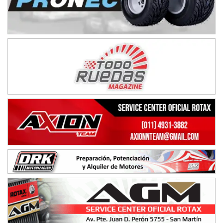
NORESTE SANTAFESINO - F6
Ciudad de Avellaneda (Asfalto)
Avellaneda (Santa Fe)
SUR SANTAFESINO - F4
José Samuel Sánchez (Tierra)
Rufino (Santa Fe)
TUCUMANO - F5
Juan Navarro (Asfalto)
El Timbó (Tucumán)