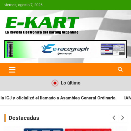
Saltar
viernes, agosto 7, 2026
al
contenido
E-Kart.com.ar | La Revista
Electrónica del Karting en
Argentina
Lo último
a Asamblea General Ordinaria
IAME SERIES ARGENTINA: Baradero 
Destacadas