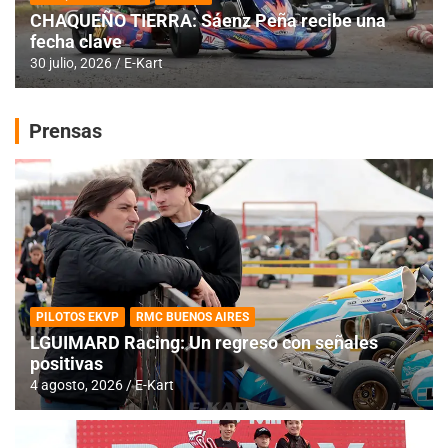
CHAQUEÑO TIERRA: Sáenz Peña recibe una
fecha clave
30 julio, 2026
E-Kart
Prensas
PILOTOS EKVP
RMC BUENOS AIRES
LGUIMARD Racing: Un regreso con señales
positivas
4 agosto, 2026
E-Kart