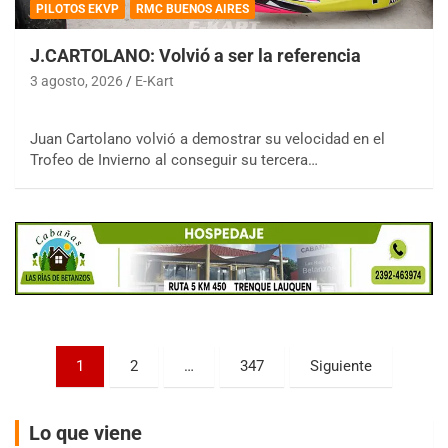
PILOTOS EKVP
RMC BUENOS AIRES
J.CARTOLANO: Volvió a ser la referencia
3 agosto, 2026
E-Kart
COBERTURA ESPECIAL DE E-KART.COM.AR
Juan Cartolano volvió a demostrar su velocidad en el
08/09-AGO
Trofeo de Invierno al conseguir su tercera…
IAME SERIES ARGENTINA 6
Ramiro Tot (Asfalto)
Baradero (Buenos Aires)
KDO - F6
Ciudad de Trenque Lauquen (Asfalto)
Trenque Lauquen (Buenos Aires)
ENTRERRIANO - F6 (POSTERGADA)
Paginación
Parque de la Velocidad (Asfalto)
1
2
…
347
Siguiente
Villaguay (Entre Ríos)
de
VICTORIENSE - F7
entradas
Lo que viene
El Cerro (Tierra)