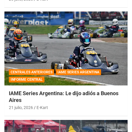
CENTRALES ANTERIORES
IAME SERIES ARGENTINA
INFORME CENTRAL
IAME Series Argentina: Le dijo adiós a Buenos
Aires
21 julio, 2026
E-Kart