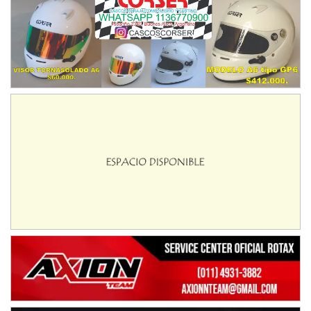
IAME SERIES ARGENTINA 6
Ramiro Tot (Asfalto)
Baradero (Buenos Aires)
KDO - F6
Ciudad de Trenque Lauquen (Asfalto)
Trenque Lauquen (Buenos Aires)
ENTRERRIANO - F6 (POSTERGADA)
Parque de la Velocidad (Asfalto)
Villaguay (Entre Ríos)
VICTORIENSE - F7
El Cerro (Tierra)
Victoria (Entre Ríos)
PATAGONICO - F6
Moto Club Reginense (Tierra)
Gral. E. Godoy (Río Negro)
CSK - F7
Juventud Unida (Tierra)
Humboldt (Santa Fe)