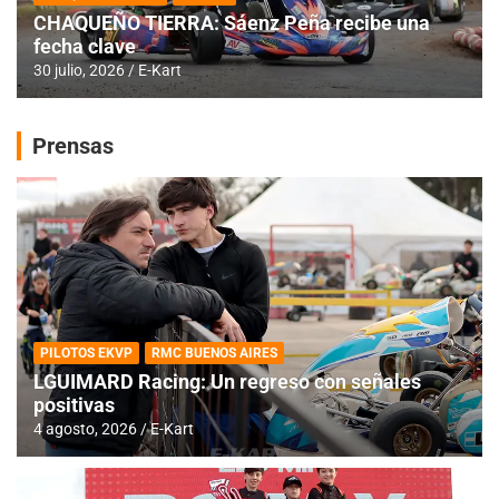
CHAQUEÑO TIERRA: Sáenz Peña recibe una
fecha clave
30 julio, 2026
E-Kart
Prensas
PILOTOS EKVP
RMC BUENOS AIRES
LGUIMARD Racing: Un regreso con señales
positivas
4 agosto, 2026
E-Kart