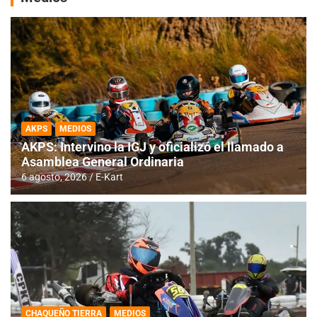
AKPS
MEDIOS
AKPS: Intervino la IGJ y oficializó el llamado a
Asamblea General Ordinaria
6 agosto, 2026
E-Kart
CHAQUEÑO TIERRA
MEDIOS