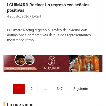
LGUIMARD Racing: Un regreso con señales
positivas
4 agosto, 2026
E-Kart
LGuimard Racing regresó al Trofeo de Invierno con
COBERTURA ESPECIAL DE E-KART.COM.AR
actuaciones competitivas de sus dos representantes,
08/09-AGO
mostrando ritmo…
IAME SERIES ARGENTINA 6
Ramiro Tot (Asfalto)
Baradero (Buenos Aires)
KDO - F6
Ciudad de Trenque Lauquen (Asfalto)
Trenque Lauquen (Buenos Aires)
ENTRERRIANO - F6 (POSTERGADA)
Parque de la Velocidad (Asfalto)
Paginación
1
2
…
347
Siguiente
Villaguay (Entre Ríos)
de
VICTORIENSE - F7
entradas
El Cerro (Tierra)
Lo que viene