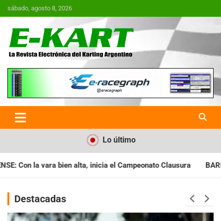
Saltar
sábado, agosto 8, 2026
al
contenido
E-Kart.com.ar | La Revista
Electrónica del Karting en
Argentina
Lo último
 el Campeonato Clausura
BARILOCHENSE: Preparan una jornada
Destacadas