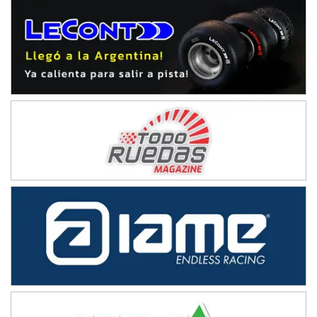
NORESTE SANTAFESINO - F6
Ciudad de Avellaneda (Asfalto)
Avellaneda (Santa Fe)
SUR SANTAFESINO - F4
José Samuel Sánchez (Tierra)
Rufino (Santa Fe)
TUCUMANO - F5
Juan Navarro (Asfalto)
El Timbó (Tucumán)