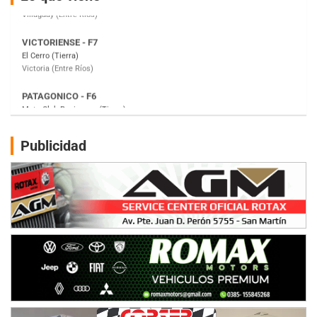
Victoria (Entre Ríos)
PATAGONICO - F6
Moto Club Reginense (Tierra)
Gral. E. Godoy (Río Negro)
CSK - F7
Juventud Unida (Tierra)
Humboldt (Santa Fe)
NORESTE SANTAFESINO - F6
Publicidad
Ciudad de Avellaneda (Asfalto)
Avellaneda (Santa Fe)
SUR SANTAFESINO - F4
José Samuel Sánchez (Tierra)
Rufino (Santa Fe)
TUCUMANO - F5
Juan Navarro (Asfalto)
El Timbó (Tucumán)
COBERTURA ESPECIAL DE E-KART.COM.AR
08/09-AGO