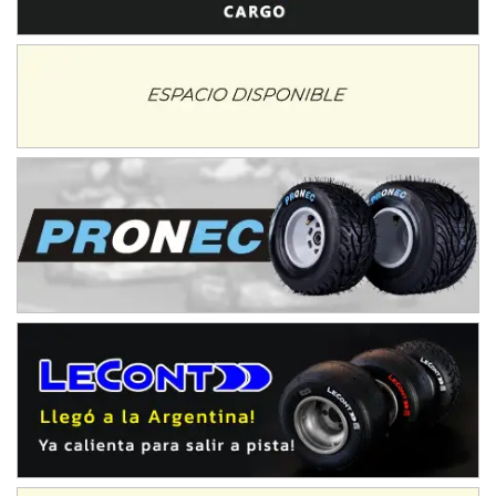
NORESTE SANTAFESINO - F6
Ciudad de Avellaneda (Asfalto)
Avellaneda (Santa Fe)
SUR SANTAFESINO - F4
José Samuel Sánchez (Tierra)
Rufino (Santa Fe)
TUCUMANO - F5
Juan Navarro (Asfalto)
El Timbó (Tucumán)