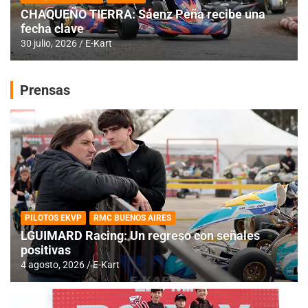
CHAQUEÑO TIERRA: Sáenz Peña recibe una
fecha clave
30 julio, 2026
E-Kart
Prensas
PILOTOS EKVP
RMC BUENOS AIRES
LGUIMARD Racing: Un regreso con señales
positivas
4 agosto, 2026
E-Kart