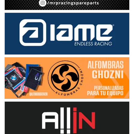
IAME SERIES ARGENTINA 6
Ramiro Tot (Asfalto)
Baradero (Buenos Aires)
KDO - F6
Ciudad de Trenque Lauquen (Asfalto)
Trenque Lauquen (Buenos Aires)
ENTRERRIANO - F6 (POSTERGADA)
Parque de la Velocidad (Asfalto)
Villaguay (Entre Ríos)
VICTORIENSE - F7
El Cerro (Tierra)
Victoria (Entre Ríos)
PATAGONICO - F6
Moto Club Reginense (Tierra)
Gral. E. Godoy (Río Negro)
CSK - F7
Juventud Unida (Tierra)
Humboldt (Santa Fe)