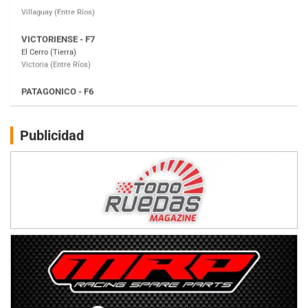
Victoria (Entre Ríos)
PATAGONICO - F6
Moto Club Reginense (Tierra)
Gral. E. Godoy (Río Negro)
CSK - F7
Juventud Unida (Tierra)
Humboldt (Santa Fe)
NORESTE SANTAFESINO - F6
Publicidad
Ciudad de Avellaneda (Asfalto)
Avellaneda (Santa Fe)
SUR SANTAFESINO - F4
José Samuel Sánchez (Tierra)
Rufino (Santa Fe)
TUCUMANO - F5
Juan Navarro (Asfalto)
El Timbó (Tucumán)
COBERTURA ESPECIAL DE E-KART.COM.AR
08/09-AGO