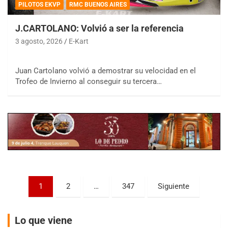
PILOTOS EKVP
RMC BUENOS AIRES
J.CARTOLANO: Volvió a ser la referencia
3 agosto, 2026
E-Kart
COBERTURA ESPECIAL DE E-KART.COM.AR
Juan Cartolano volvió a demostrar su velocidad en el
08/09-AGO
Trofeo de Invierno al conseguir su tercera…
IAME SERIES ARGENTINA 6
Ramiro Tot (Asfalto)
Baradero (Buenos Aires)
KDO - F6
Ciudad de Trenque Lauquen (Asfalto)
Trenque Lauquen (Buenos Aires)
ENTRERRIANO - F6 (POSTERGADA)
Paginación
Parque de la Velocidad (Asfalto)
1
2
…
347
Siguiente
Villaguay (Entre Ríos)
de
VICTORIENSE - F7
entradas
Lo que viene
El Cerro (Tierra)