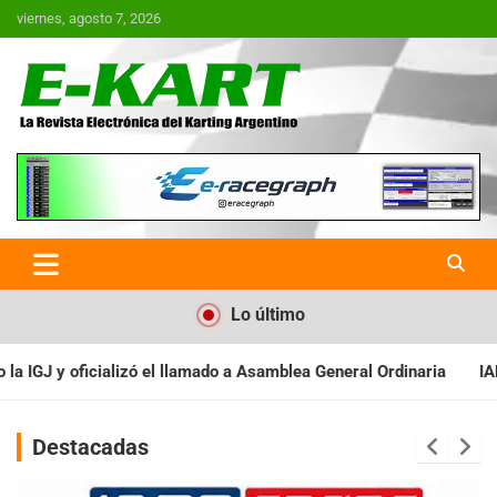
Saltar
viernes, agosto 7, 2026
al
contenido
E-Kart.com.ar | La Revista
Electrónica del Karting en
Argentina
Lo último
a Asamblea General Ordinaria
IAME SERIES ARGENTINA: Baradero 
Destacadas