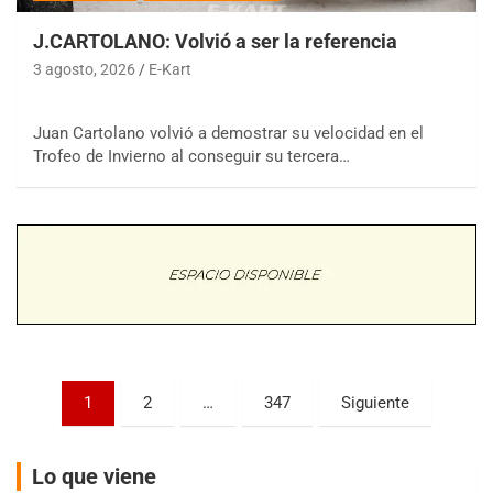
J.CARTOLANO: Volvió a ser la referencia
3 agosto, 2026
E-Kart
COBERTURA ESPECIAL DE E-KART.COM.AR
08/09-AGO
Juan Cartolano volvió a demostrar su velocidad en el
Trofeo de Invierno al conseguir su tercera…
IAME SERIES ARGENTINA 6
Ramiro Tot (Asfalto)
Baradero (Buenos Aires)
KDO - F6
Ciudad de Trenque Lauquen (Asfalto)
Trenque Lauquen (Buenos Aires)
ENTRERRIANO - F6 (POSTERGADA)
Parque de la Velocidad (Asfalto)
Villaguay (Entre Ríos)
Paginación
1
2
…
347
Siguiente
VICTORIENSE - F7
de
El Cerro (Tierra)
Victoria (Entre Ríos)
entradas
Lo que viene