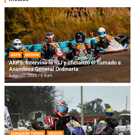
AKPS
MEDIOS
AKPS: Intervino la IGJ y oficializó el llamado a
Asamblea General Ordinaria
6 agosto, 2026
E-Kart
CHAQUEÑO TIERRA
MEDIOS