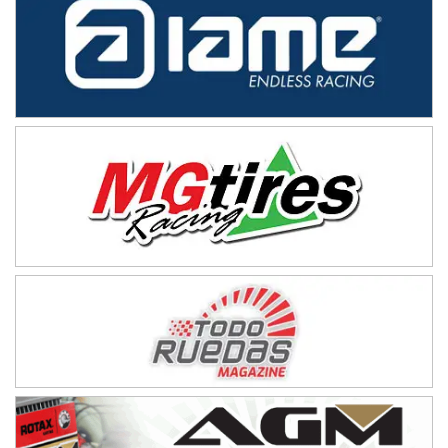
Ramiro Tot (Asfalto)
Baradero (Buenos Aires)
KDO - F6
Ciudad de Trenque Lauquen (Asfalto)
Trenque Lauquen (Buenos Aires)
ENTRERRIANO - F6 (POSTERGADA)
Parque de la Velocidad (Asfalto)
Villaguay (Entre Ríos)
VICTORIENSE - F7
El Cerro (Tierra)
Victoria (Entre Ríos)
PATAGONICO - F6
Moto Club Reginense (Tierra)
Gral. E. Godoy (Río Negro)
CSK - F7
Juventud Unida (Tierra)
Humboldt (Santa Fe)