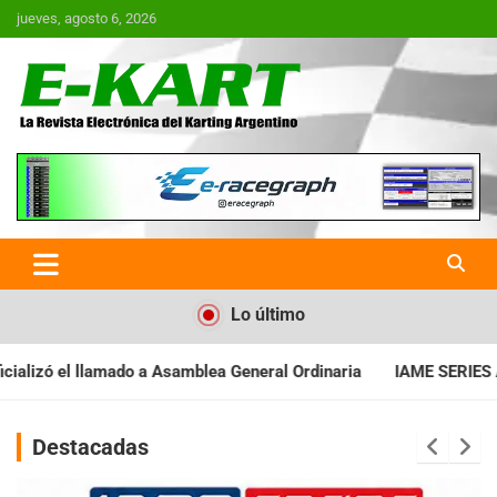
Saltar
jueves, agosto 6, 2026
al
contenido
E-Kart.com.ar | La Revista
Electrónica del Karting en
Argentina
Lo último
 General Ordinaria
IAME SERIES ARGENTINA: Baradero recibe la 
Destacadas