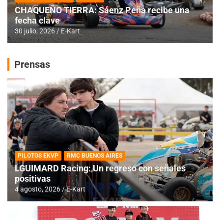
CHAQUEÑO TIERRA: Sáenz Peña recibe una
fecha clave
30 julio, 2026
E-Kart
Prensas
PILOTOS EKVP
RMC BUENOS AIRES
LGUIMARD Racing: Un regreso con señales
positivas
4 agosto, 2026
E-Kart