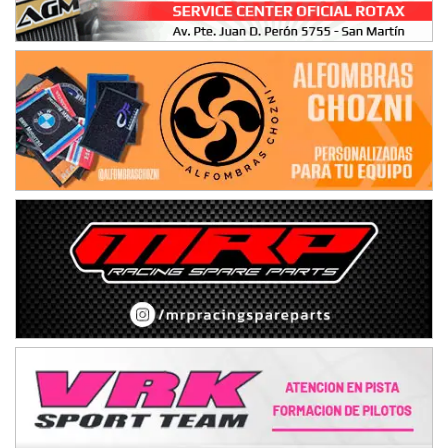
NORESTE SANTAFESINO - F6
Ciudad de Avellaneda (Asfalto)
Avellaneda (Santa Fe)
SUR SANTAFESINO - F4
José Samuel Sánchez (Tierra)
Rufino (Santa Fe)
TUCUMANO - F5
Juan Navarro (Asfalto)
El Timbó (Tucumán)