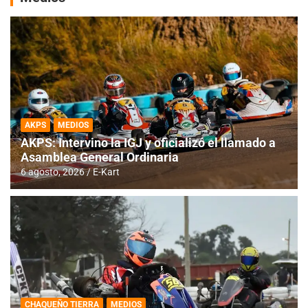
AKPS
MEDIOS
AKPS: Intervino la IGJ y oficializó el llamado a
Asamblea General Ordinaria
6 agosto, 2026
E-Kart
CHAQUEÑO TIERRA
MEDIOS