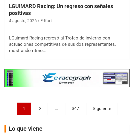
LGUIMARD Racing: Un regreso con señales
positivas
4 agosto, 2026
E-Kart
COBERTURA ESPECIAL DE E-KART.COM.AR
08/09-AGO
LGuimard Racing regresó al Trofeo de Invierno con
actuaciones competitivas de sus dos representantes,
IAME SERIES ARGENTINA 6
mostrando ritmo…
Ramiro Tot (Asfalto)
Baradero (Buenos Aires)
KDO - F6
Ciudad de Trenque Lauquen (Asfalto)
Trenque Lauquen (Buenos Aires)
ENTRERRIANO - F6 (POSTERGADA)
Parque de la Velocidad (Asfalto)
Villaguay (Entre Ríos)
Paginación
1
2
…
347
Siguiente
VICTORIENSE - F7
de
El Cerro (Tierra)
entradas
Victoria (Entre Ríos)
Lo que viene