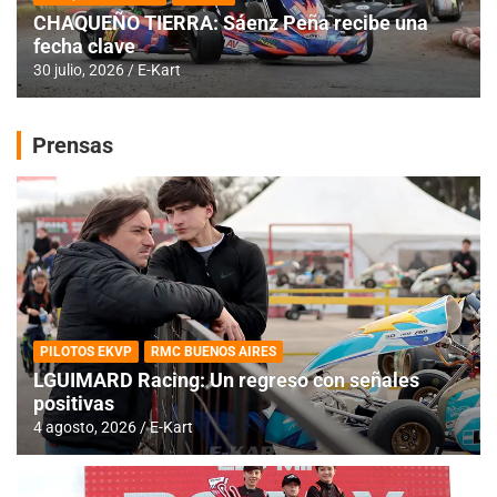
CHAQUEÑO TIERRA: Sáenz Peña recibe una
fecha clave
30 julio, 2026
E-Kart
Prensas
PILOTOS EKVP
RMC BUENOS AIRES
LGUIMARD Racing: Un regreso con señales
positivas
4 agosto, 2026
E-Kart