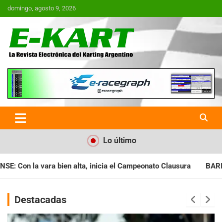
Saltar
domingo, agosto 9, 2026
al
contenido
E-Kart.com.ar | La Revista
Electrónica del Karting en
Argentina
Lo último
mpeonato Clausura
BARILOCHENSE: Preparan una jornada a pur
Destacadas