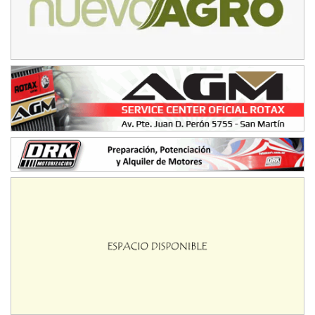
NORESTE SANTAFESINO - F6
Ciudad de Avellaneda (Asfalto)
Avellaneda (Santa Fe)
SUR SANTAFESINO - F4
José Samuel Sánchez (Tierra)
Rufino (Santa Fe)
TUCUMANO - F5
Juan Navarro (Asfalto)
El Timbó (Tucumán)