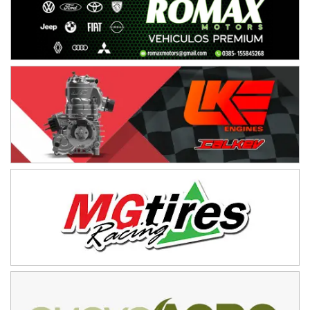
Ramiro Tot (Asfalto)
Baradero (Buenos Aires)
KDO - F6
Ciudad de Trenque Lauquen (Asfalto)
Trenque Lauquen (Buenos Aires)
ENTRERRIANO - F6 (POSTERGADA)
Parque de la Velocidad (Asfalto)
Villaguay (Entre Ríos)
VICTORIENSE - F7
El Cerro (Tierra)
Victoria (Entre Ríos)
PATAGONICO - F6
Moto Club Reginense (Tierra)
Gral. E. Godoy (Río Negro)
CSK - F7
Juventud Unida (Tierra)
Humboldt (Santa Fe)