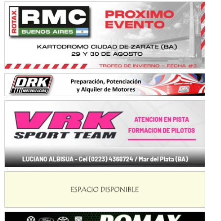
Avellaneda (Santa Fe)
SUR SANTAFESINO - F4
José Samuel Sánchez (Tierra)
Rufino (Santa Fe)
TUCUMANO - F5
Juan Navarro (Asfalto)
El Timbó (Tucumán)