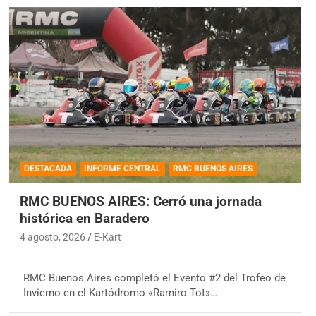
DESTACADA
INFORME CENTRAL
RMC BUENOS AIRES
RMC BUENOS AIRES: Cerró una jornada
histórica en Baradero
4 agosto, 2026
E-Kart
RMC Buenos Aires completó el Evento #2 del Trofeo de
Invierno en el Kartódromo «Ramiro Tot»…