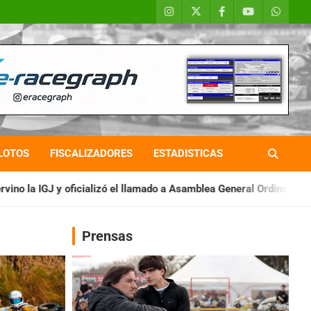
LOTOS
FISCALIZADORES
ESTADISTICAS
ó el llamado a Asamblea General Ordinaria
IAME SERIES ARGEN
Prensas