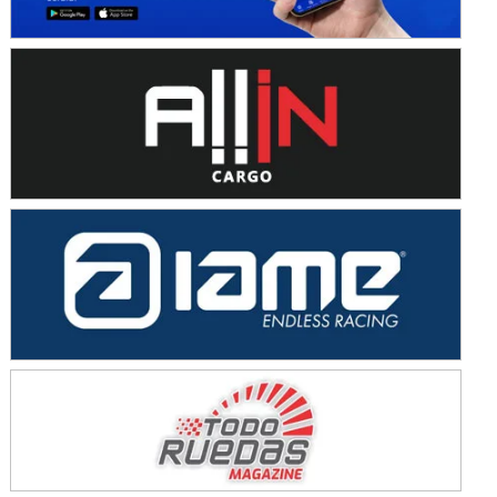
Baradero (Buenos Aires)
KDO - F6
Ciudad de Trenque Lauquen (Asfalto)
Trenque Lauquen (Buenos Aires)
ENTRERRIANO - F6 (POSTERGADA)
Parque de la Velocidad (Asfalto)
Villaguay (Entre Ríos)
VICTORIENSE - F7
El Cerro (Tierra)
Victoria (Entre Ríos)
PATAGONICO - F6
Moto Club Reginense (Tierra)
Gral. E. Godoy (Río Negro)
CSK - F7
Juventud Unida (Tierra)
Humboldt (Santa Fe)
NORESTE SANTAFESINO - F6
Ciudad de Avellaneda (Asfalto)