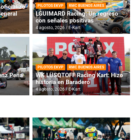
oficializó
PILOTOS EKVP
RMC BUENOS AIRES
General
LGUIMARD Racing: Un regreso
con señales positivas
4 agosto, 2026
E-Kart
RMC BUENOS AIRES
BR
ES: Cerró una jornada
I
PILOTOS EKVP
RMC BUENOS AIRES
adero
f
nz Peña
WK LÜSQTOFF Racing Kart: Hizo
historia en Baradero
6 a
4 agosto, 2026
E-Kart