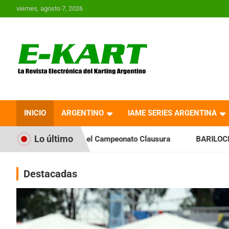
Saltar
viernes, agosto 7, 2026
al
contenido
E-Kart.com.ar | La
Revista Electrónica del
INICIO
ARGENTINO
IAME SERIES ARGENTINA
Karting en Argentina
Lo último
ia el Campeonato Clausura
BARILOCHENSE: Preparan una jor
Destacadas