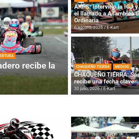
AKPS: Intervino la IGJ y 
el llamado a Asamblea 
Ordinaria
6 agosto, 2026
E-Kart
DESTACADA
INFORME CENTRAL
ios para la
RMC BUENOS AIR
CHAQUEÑO TIERRA
MEDIOS
histórica en Bar
CHAQUEÑO TIERRA: Sáe
recibe una fecha clave
4 agosto, 2026
E-Kart
30 julio, 2026
E-Kart