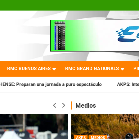
RMC BUENOS AIRES
RMC GRAND NATIONALS
PI
nada a puro espectáculo
AKPS: Intervino la IGJ y oficializ
Medios
AKPS
MEDIOS