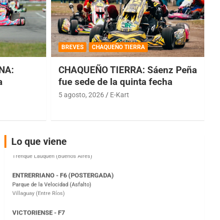
COBERTURA ESPECIAL DE E-KART.COM.AR
08/09-AGO
BREVES
CHAQUEÑO TIERRA
IAME SERIES ARGENTINA 6
NA:
CHAQUEÑO TIERRA: Sáenz Peña
Ramiro Tot (Asfalto)
Baradero (Buenos Aires)
a
fue sede de la quinta fecha
5 agosto, 2026
E-Kart
KDO - F6
Ciudad de Trenque Lauquen (Asfalto)
Trenque Lauquen (Buenos Aires)
ENTRERRIANO - F6 (POSTERGADA)
Lo que viene
Parque de la Velocidad (Asfalto)
Villaguay (Entre Ríos)
VICTORIENSE - F7
El Cerro (Tierra)
Victoria (Entre Ríos)
PATAGONICO - F6
Moto Club Reginense (Tierra)