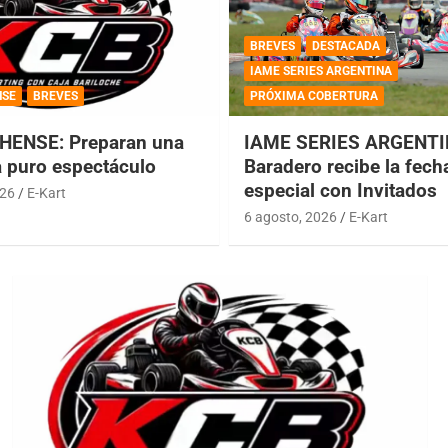
BREVES
DESTACADA
IAME SERIES ARGENTINA
NSE
BREVES
PRÓXIMA COBERTURA
HENSE: Preparan una
IAME SERIES ARGENTI
a puro espectáculo
Baradero recibe la fech
especial con Invitados
026
E-Kart
6 agosto, 2026
E-Kart