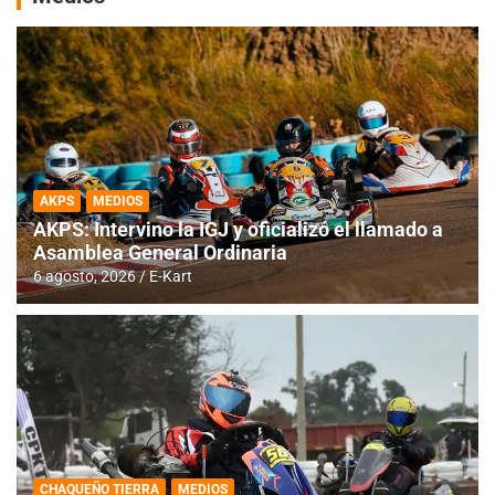
AKPS
MEDIOS
AKPS: Intervino la IGJ y oficializó el llamado a
Asamblea General Ordinaria
6 agosto, 2026
E-Kart
CHAQUEÑO TIERRA
MEDIOS