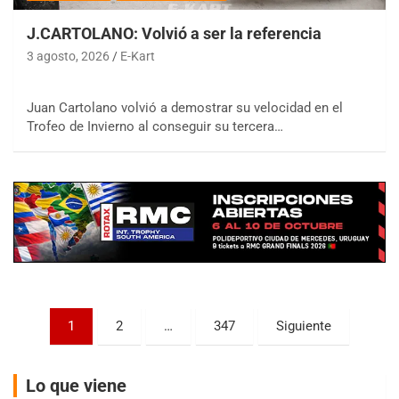
J.CARTOLANO: Volvió a ser la referencia
3 agosto, 2026
E-Kart
Juan Cartolano volvió a demostrar su velocidad en el
COBERTURA ESPECIAL DE E-KART.COM.AR
Trofeo de Invierno al conseguir su tercera…
08/09-AGO
IAME SERIES ARGENTINA 6
Ramiro Tot (Asfalto)
Baradero (Buenos Aires)
KDO - F6
Ciudad de Trenque Lauquen (Asfalto)
Trenque Lauquen (Buenos Aires)
ENTRERRIANO - F6 (POSTERGADA)
Parque de la Velocidad (Asfalto)
Paginación
1
2
…
347
Siguiente
Villaguay (Entre Ríos)
de
VICTORIENSE - F7
entradas
El Cerro (Tierra)
Lo que viene
Victoria (Entre Ríos)