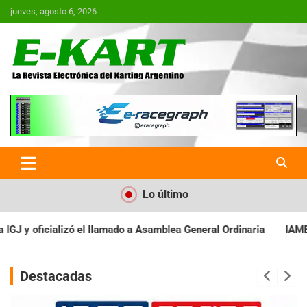
Saltar
jueves, agosto 6, 2026
al
contenido
E-Kart.com.ar | La Revista
Electrónica del Karting en
Argentina
Lo último
Asamblea General Ordinaria
IAME SERIES ARGENTINA: Baradero rec
Destacadas