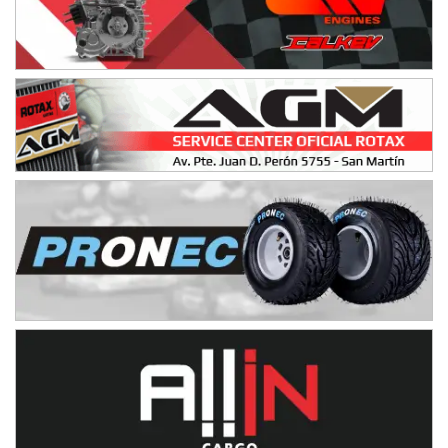
NORESTE SANTAFESINO - F6
Ciudad de Avellaneda (Asfalto)
Avellaneda (Santa Fe)
SUR SANTAFESINO - F4
José Samuel Sánchez (Tierra)
Rufino (Santa Fe)
TUCUMANO - F5
Juan Navarro (Asfalto)
El Timbó (Tucumán)