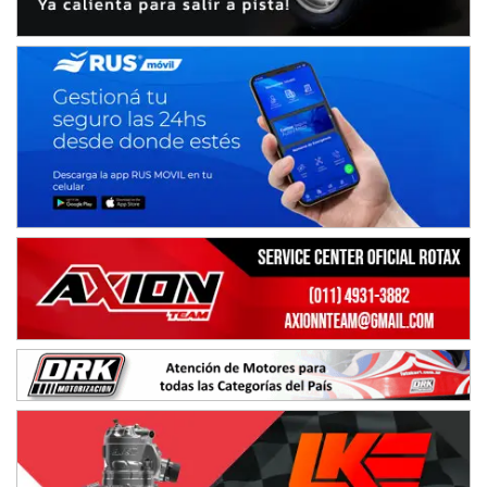
IAME SERIES ARGENTINA 6
Ramiro Tot (Asfalto)
Baradero (Buenos Aires)
KDO - F6
Ciudad de Trenque Lauquen (Asfalto)
Trenque Lauquen (Buenos Aires)
ENTRERRIANO - F6 (POSTERGADA)
Parque de la Velocidad (Asfalto)
Villaguay (Entre Ríos)
VICTORIENSE - F7
El Cerro (Tierra)
Victoria (Entre Ríos)
PATAGONICO - F6
Moto Club Reginense (Tierra)
Gral. E. Godoy (Río Negro)
CSK - F7
Juventud Unida (Tierra)
Humboldt (Santa Fe)