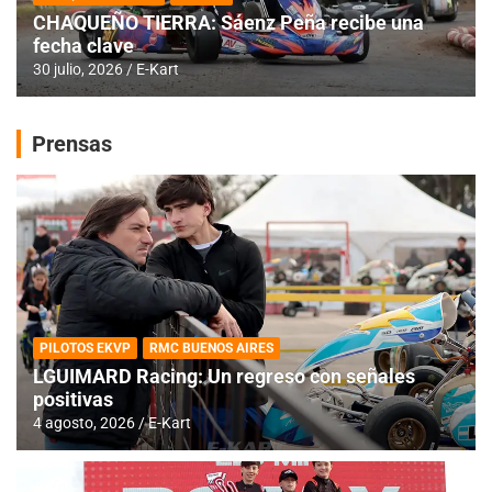
CHAQUEÑO TIERRA: Sáenz Peña recibe una
fecha clave
30 julio, 2026
E-Kart
Prensas
PILOTOS EKVP
RMC BUENOS AIRES
LGUIMARD Racing: Un regreso con señales
positivas
4 agosto, 2026
E-Kart