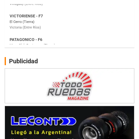
PATAGONICO - F6
Moto Club Reginense (Tierra)
Gral. E. Godoy (Río Negro)
CSK - F7
Juventud Unida (Tierra)
Humboldt (Santa Fe)
NORESTE SANTAFESINO - F6
Publicidad
Ciudad de Avellaneda (Asfalto)
Avellaneda (Santa Fe)
SUR SANTAFESINO - F4
José Samuel Sánchez (Tierra)
Rufino (Santa Fe)
TUCUMANO - F5
Juan Navarro (Asfalto)
El Timbó (Tucumán)
COBERTURA ESPECIAL DE E-KART.COM.AR
08/09-AGO