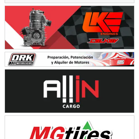
NORESTE SANTAFESINO - F6
Ciudad de Avellaneda (Asfalto)
Avellaneda (Santa Fe)
SUR SANTAFESINO - F4
José Samuel Sánchez (Tierra)
Rufino (Santa Fe)
TUCUMANO - F5
Juan Navarro (Asfalto)
El Timbó (Tucumán)