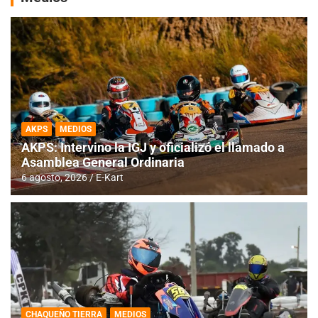
AKPS
MEDIOS
AKPS: Intervino la IGJ y oficializó el llamado a
Asamblea General Ordinaria
6 agosto, 2026
E-Kart
CHAQUEÑO TIERRA
MEDIOS