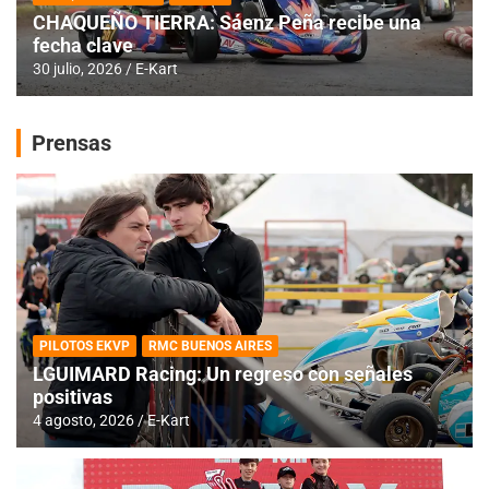
CHAQUEÑO TIERRA: Sáenz Peña recibe una
fecha clave
30 julio, 2026
E-Kart
Prensas
PILOTOS EKVP
RMC BUENOS AIRES
LGUIMARD Racing: Un regreso con señales
positivas
4 agosto, 2026
E-Kart