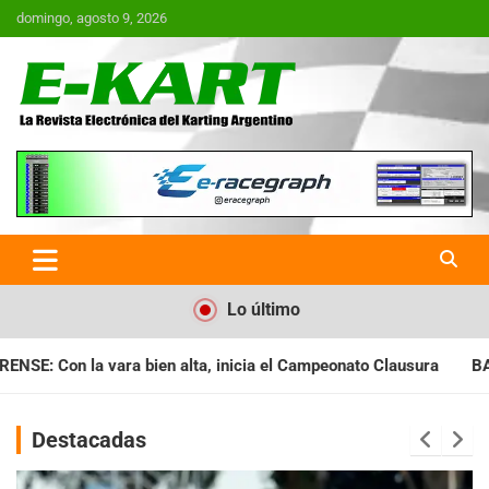
Saltar
domingo, agosto 9, 2026
al
contenido
E-Kart.com.ar | La Revista
Electrónica del Karting en
Argentina
Lo último
icia el Campeonato Clausura
BARILOCHENSE: Preparan una jorn
Destacadas