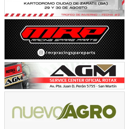
IAME SERIES ARGENTINA 6
Ramiro Tot (Asfalto)
Baradero (Buenos Aires)
KDO - F6
Ciudad de Trenque Lauquen (Asfalto)
Trenque Lauquen (Buenos Aires)
ENTRERRIANO - F6 (POSTERGADA)
Parque de la Velocidad (Asfalto)
Villaguay (Entre Ríos)
VICTORIENSE - F7
El Cerro (Tierra)
Victoria (Entre Ríos)
PATAGONICO - F6
Moto Club Reginense (Tierra)
Gral. E. Godoy (Río Negro)
CSK - F7
Juventud Unida (Tierra)
Humboldt (Santa Fe)