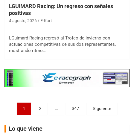
LGUIMARD Racing: Un regreso con señales
positivas
4 agosto, 2026
E-Kart
LGuimard Racing regresó al Trofeo de Invierno con
COBERTURA ESPECIAL DE E-KART.COM.AR
08/09-AGO
actuaciones competitivas de sus dos representantes,
mostrando ritmo…
IAME SERIES ARGENTINA 6
Ramiro Tot (Asfalto)
Baradero (Buenos Aires)
KDO - F6
Ciudad de Trenque Lauquen (Asfalto)
Trenque Lauquen (Buenos Aires)
ENTRERRIANO - F6 (POSTERGADA)
Paginación
Parque de la Velocidad (Asfalto)
1
2
…
347
Siguiente
Villaguay (Entre Ríos)
de
VICTORIENSE - F7
entradas
Lo que viene
El Cerro (Tierra)
Victoria (Entre Ríos)