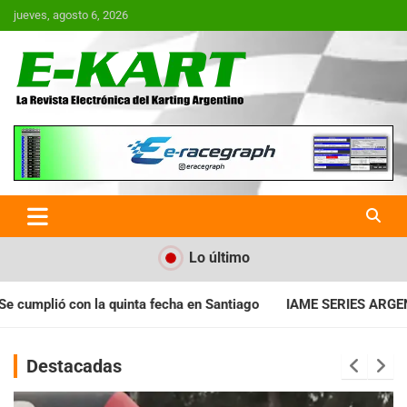
Saltar
jueves, agosto 6, 2026
al
contenido
E-Kart.com.ar | La Revista
Electrónica del Karting en
Argentina
Lo último
n Santiago
IAME SERIES ARGENTINA: Horarios para la fecha co
Destacadas