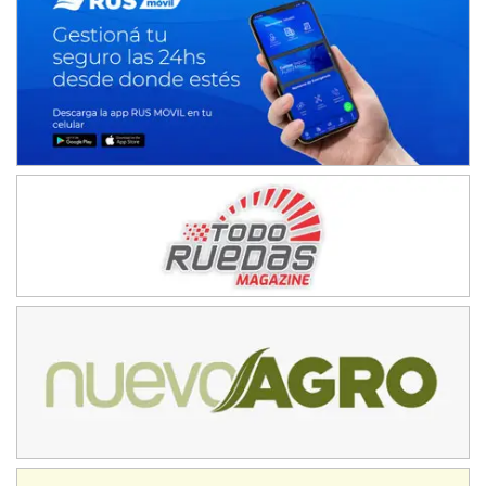
Avellaneda (Santa Fe)
SUR SANTAFESINO - F4
José Samuel Sánchez (Tierra)
Rufino (Santa Fe)
TUCUMANO - F5
Juan Navarro (Asfalto)
El Timbó (Tucumán)