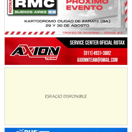
KDO - F6
Ciudad de Trenque Lauquen (Asfalto)
Trenque Lauquen (Buenos Aires)
ENTRERRIANO - F6 (POSTERGADA)
Parque de la Velocidad (Asfalto)
Villaguay (Entre Ríos)
VICTORIENSE - F7
El Cerro (Tierra)
Victoria (Entre Ríos)
PATAGONICO - F6
Moto Club Reginense (Tierra)
Gral. E. Godoy (Río Negro)
CSK - F7
Juventud Unida (Tierra)
Humboldt (Santa Fe)
NORESTE SANTAFESINO - F6
Ciudad de Avellaneda (Asfalto)