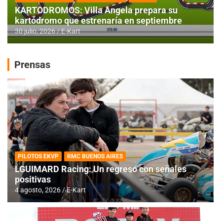
KARTODROMOS: Villa Angela prepara su
kartódromo que estrenaría en septiembre
30 julio, 2026
E-Kart
Prensas
PILOTOS EKVP
RMC BUENOS AIRES
LGUIMARD Racing: Un regreso con señales
positivas
4 agosto, 2026
E-Kart