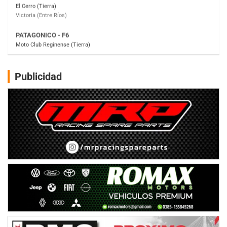
Gral. E. Godoy (Río Negro)
CSK - F7
Juventud Unida (Tierra)
Humboldt (Santa Fe)
NORESTE SANTAFESINO - F6
Publicidad
Ciudad de Avellaneda (Asfalto)
Avellaneda (Santa Fe)
SUR SANTAFESINO - F4
José Samuel Sánchez (Tierra)
Rufino (Santa Fe)
TUCUMANO - F5
Juan Navarro (Asfalto)
El Timbó (Tucumán)
COBERTURA ESPECIAL DE E-KART.COM.AR
08/09-AGO
IAME SERIES ARGENTINA 6
Ramiro Tot (Asfalto)
Baradero (Buenos Aires)