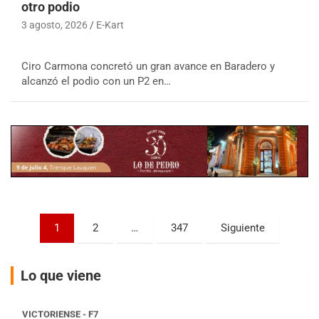
otro podio
3 agosto, 2026
E-Kart
COBERTURA ESPECIAL DE E-KART.COM.AR
08/09-AGO
Ciro Carmona concretó un gran avance en Baradero y
alcanzó el podio con un P2 en…
IAME SERIES ARGENTINA 6
Ramiro Tot (Asfalto)
Baradero (Buenos Aires)
KDO - F6
Ciudad de Trenque Lauquen (Asfalto)
Trenque Lauquen (Buenos Aires)
ENTRERRIANO - F6 (POSTERGADA)
Parque de la Velocidad (Asfalto)
Paginación
Villaguay (Entre Ríos)
1
2
…
347
Siguiente
de
VICTORIENSE - F7
El Cerro (Tierra)
entradas
Lo que viene
Victoria (Entre Ríos)
PATAGONICO - F6
Moto Club Reginense (Tierra)