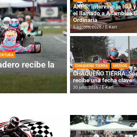
AKPS: Intervino la IGJ y 
el llamado a Asamblea 
Ordinaria
6 agosto, 2026
E-Kart
DESTACADA
INFORME CENTRAL
ios para la
RMC BUENOS AIR
CHAQUEÑO TIERRA
MEDIOS
histórica en Bar
CHAQUEÑO TIERRA: Sáe
recibe una fecha clave
4 agosto, 2026
E-Kart
30 julio, 2026
E-Kart