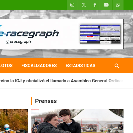
LOTOS
FISCALIZADORES
ESTADISTICAS
ó el llamado a Asamblea General Ordinaria
IAME SERIES ARGENT
Prensas