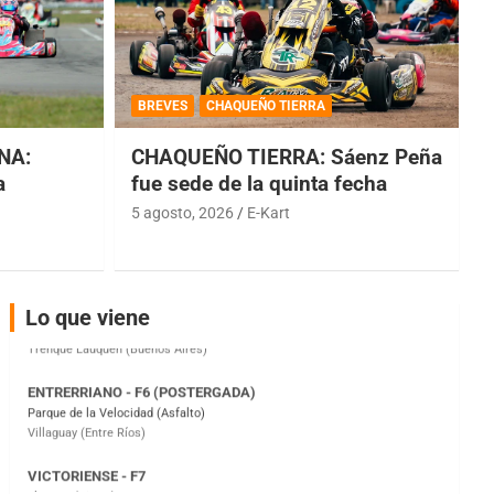
COBERTURA ESPECIAL DE E-KART.COM.AR
08/09-AGO
BREVES
CHAQUEÑO TIERRA
IAME SERIES ARGENTINA 6
NA:
CHAQUEÑO TIERRA: Sáenz Peña
Ramiro Tot (Asfalto)
Baradero (Buenos Aires)
a
fue sede de la quinta fecha
5 agosto, 2026
E-Kart
KDO - F6
Ciudad de Trenque Lauquen (Asfalto)
Trenque Lauquen (Buenos Aires)
ENTRERRIANO - F6 (POSTERGADA)
Lo que viene
Parque de la Velocidad (Asfalto)
Villaguay (Entre Ríos)
VICTORIENSE - F7
El Cerro (Tierra)
Victoria (Entre Ríos)
PATAGONICO - F6
Moto Club Reginense (Tierra)