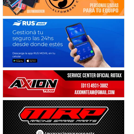
KDO - F6
Ciudad de Trenque Lauquen (Asfalto)
Trenque Lauquen (Buenos Aires)
ENTRERRIANO - F6 (POSTERGADA)
Parque de la Velocidad (Asfalto)
Villaguay (Entre Ríos)
VICTORIENSE - F7
El Cerro (Tierra)
Victoria (Entre Ríos)
PATAGONICO - F6
Moto Club Reginense (Tierra)
Gral. E. Godoy (Río Negro)
CSK - F7
Juventud Unida (Tierra)
Humboldt (Santa Fe)
NORESTE SANTAFESINO - F6
Ciudad de Avellaneda (Asfalto)