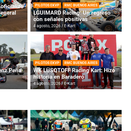
oficializó
PILOTOS EKVP
RMC BUENOS AIRES
General
LGUIMARD Racing: Un regreso
con señales positivas
4 agosto, 2026
E-Kart
RMC BUENOS AIRES
BR
ES: Cerró una jornada
I
PILOTOS EKVP
RMC BUENOS AIRES
adero
f
nz Peña
WK LÜSQTOFF Racing Kart: Hizo
historia en Baradero
6 a
4 agosto, 2026
E-Kart