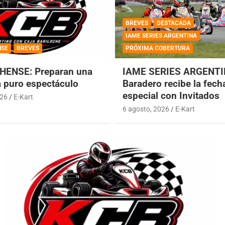
BREVES
DESTACADA
IAME SERIES ARGENTINA
NSE
BREVES
PRÓXIMA COBERTURA
HENSE: Preparan una
IAME SERIES ARGENTI
a puro espectáculo
Baradero recibe la fech
especial con Invitados
026
E-Kart
6 agosto, 2026
E-Kart