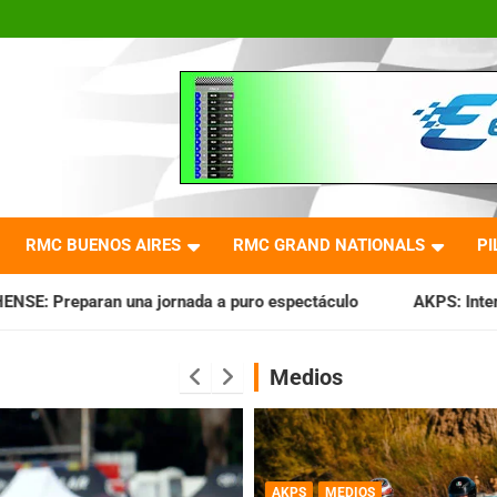
RMC BUENOS AIRES
RMC GRAND NATIONALS
PI
nada a puro espectáculo
AKPS: Intervino la IGJ y oficializ
Medios
AKPS
MEDIOS