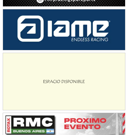
Avellaneda (Santa Fe)
SUR SANTAFESINO - F4
José Samuel Sánchez (Tierra)
Rufino (Santa Fe)
TUCUMANO - F5
Juan Navarro (Asfalto)
El Timbó (Tucumán)