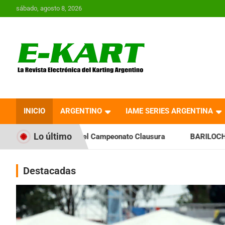
Saltar
sábado, agosto 8, 2026
al
contenido
E-Kart.com.ar | La
Revista Electrónica del
INICIO
ARGENTINO
IAME SERIES ARGENTINA
Karting en Argentina
Lo último
a el Campeonato Clausura
BARILOCHENSE: Preparan una jor
Destacadas