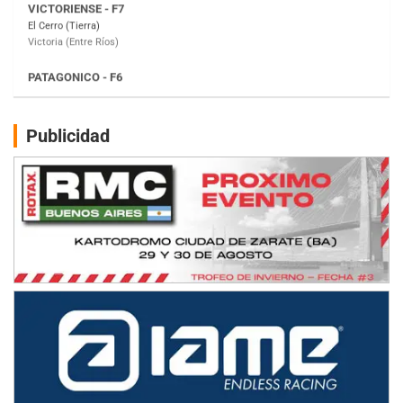
Moto Club Reginense (Tierra)
Gral. E. Godoy (Río Negro)
CSK - F7
Juventud Unida (Tierra)
Humboldt (Santa Fe)
NORESTE SANTAFESINO - F6
Publicidad
Ciudad de Avellaneda (Asfalto)
Avellaneda (Santa Fe)
SUR SANTAFESINO - F4
José Samuel Sánchez (Tierra)
Rufino (Santa Fe)
TUCUMANO - F5
Juan Navarro (Asfalto)
El Timbó (Tucumán)
COBERTURA ESPECIAL DE E-KART.COM.AR
08/09-AGO
IAME SERIES ARGENTINA 6
Ramiro Tot (Asfalto)