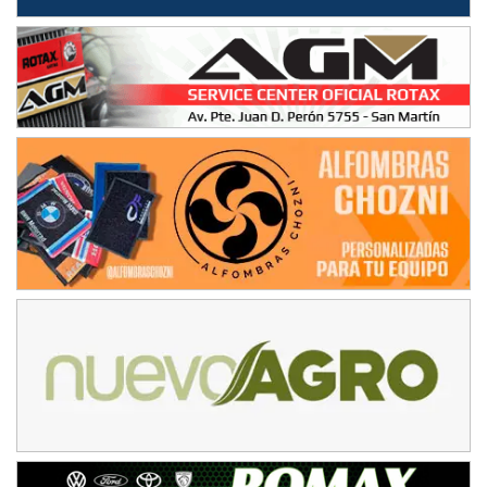
Baradero (Buenos Aires)
KDO - F6
Ciudad de Trenque Lauquen (Asfalto)
Trenque Lauquen (Buenos Aires)
ENTRERRIANO - F6 (POSTERGADA)
Parque de la Velocidad (Asfalto)
Villaguay (Entre Ríos)
VICTORIENSE - F7
El Cerro (Tierra)
Victoria (Entre Ríos)
PATAGONICO - F6
Moto Club Reginense (Tierra)
Gral. E. Godoy (Río Negro)
CSK - F7
Juventud Unida (Tierra)
Humboldt (Santa Fe)
NORESTE SANTAFESINO - F6