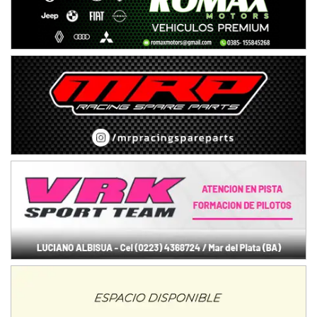
Ciudad de Avellaneda (Asfalto)
Avellaneda (Santa Fe)
SUR SANTAFESINO - F4
José Samuel Sánchez (Tierra)
Rufino (Santa Fe)
TUCUMANO - F5
Juan Navarro (Asfalto)
El Timbó (Tucumán)