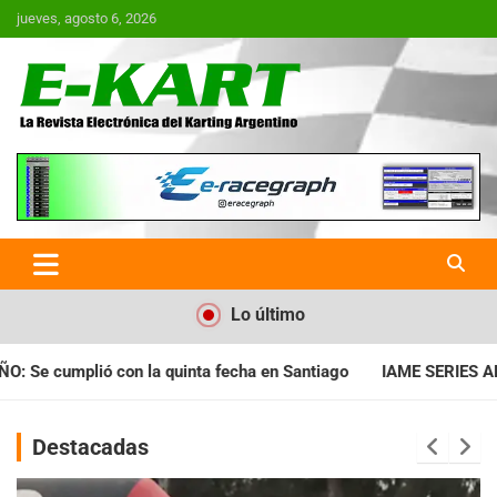
Saltar
jueves, agosto 6, 2026
al
contenido
E-Kart.com.ar | La Revista
Electrónica del Karting en
Argentina
Lo último
ha en Santiago
IAME SERIES ARGENTINA: Horarios para la fech
Destacadas