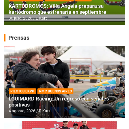
KARTODROMOS: Villa Angela prepara su
kartódromo que estrenaría en septiembre
30 julio, 2026
E-Kart
Prensas
PILOTOS EKVP
RMC BUENOS AIRES
LGUIMARD Racing: Un regreso con señales
positivas
4 agosto, 2026
E-Kart