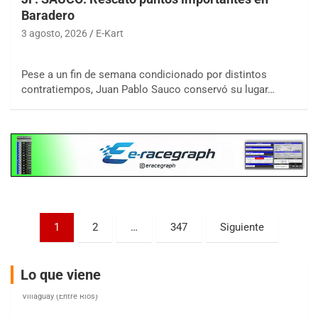
Baradero
3 agosto, 2026
E-Kart
COBERTURA ESPECIAL DE E-KART.COM.AR
08/09-AGO
Pese a un fin de semana condicionado por distintos
contratiempos, Juan Pablo Sauco conservó su lugar…
IAME SERIES ARGENTINA 6
Ramiro Tot (Asfalto)
Baradero (Buenos Aires)
KDO - F6
Ciudad de Trenque Lauquen (Asfalto)
Trenque Lauquen (Buenos Aires)
ENTRERRIANO - F6 (POSTERGADA)
Parque de la Velocidad (Asfalto)
Paginación
1
2
…
347
Siguiente
Villaguay (Entre Ríos)
de
VICTORIENSE - F7
entradas
El Cerro (Tierra)
Lo que viene
Victoria (Entre Ríos)
PATAGONICO - F6