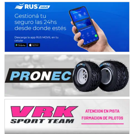
Baradero (Buenos Aires)
KDO - F6
Ciudad de Trenque Lauquen (Asfalto)
Trenque Lauquen (Buenos Aires)
ENTRERRIANO - F6 (POSTERGADA)
Parque de la Velocidad (Asfalto)
Villaguay (Entre Ríos)
VICTORIENSE - F7
El Cerro (Tierra)
Victoria (Entre Ríos)
PATAGONICO - F6
Moto Club Reginense (Tierra)
Gral. E. Godoy (Río Negro)
CSK - F7
Juventud Unida (Tierra)
Humboldt (Santa Fe)
NORESTE SANTAFESINO - F6