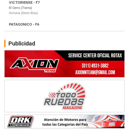
Moto Club Reginense (Tierra)
Gral. E. Godoy (Río Negro)
CSK - F7
Juventud Unida (Tierra)
Humboldt (Santa Fe)
NORESTE SANTAFESINO - F6
Publicidad
Ciudad de Avellaneda (Asfalto)
Avellaneda (Santa Fe)
SUR SANTAFESINO - F4
José Samuel Sánchez (Tierra)
Rufino (Santa Fe)
TUCUMANO - F5
Juan Navarro (Asfalto)
El Timbó (Tucumán)
COBERTURA ESPECIAL DE E-KART.COM.AR
08/09-AGO
IAME SERIES ARGENTINA 6
Ramiro Tot (Asfalto)