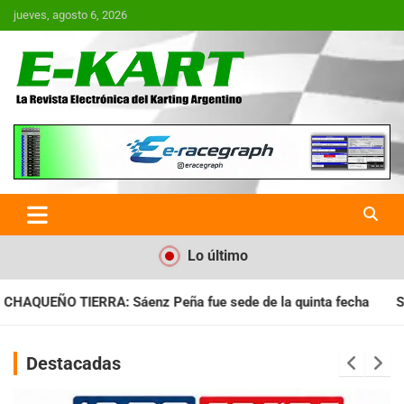
Saltar
jueves, agosto 6, 2026
al
contenido
E-Kart.com.ar | La Revista
Electrónica del Karting en
Argentina
Lo último
ue sede de la quinta fecha
SANTIAGUEÑO: Se cumplió con la 
Destacadas