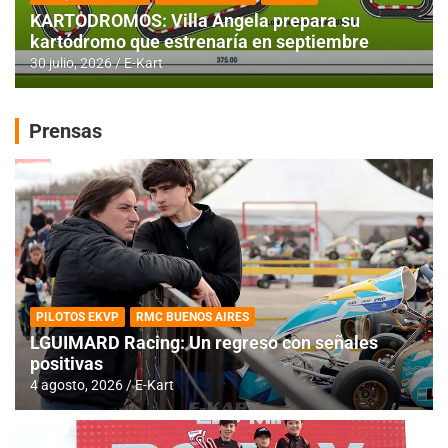
KARTODROMOS: Villa Angela prepara su
kartódromo que estrenaría en septiembre
30 julio, 2026
E-Kart
Prensas
PILOTOS EKVP
RMC BUENOS AIRES
LGUIMARD Racing: Un regreso con señales
positivas
4 agosto, 2026
E-Kart