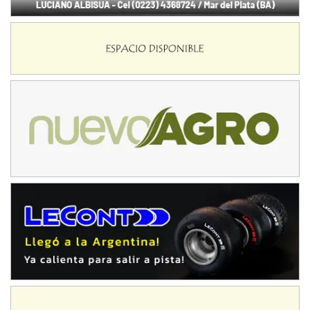
Ciudad de Avellaneda (Asfalto)
Avellaneda (Santa Fe)
SUR SANTAFESINO - F4
José Samuel Sánchez (Tierra)
Rufino (Santa Fe)
TUCUMANO - F5
Juan Navarro (Asfalto)
El Timbó (Tucumán)