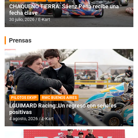
CHAQUEÑO TIERRA: Sáenz Peña recibe una
fecha clave
30 julio, 2026
E-Kart
Prensas
PILOTOS EKVP
RMC BUENOS AIRES
LGUIMARD Racing: Un regreso con señales
positivas
4 agosto, 2026
E-Kart