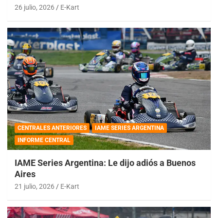
26 julio, 2026
E-Kart
CENTRALES ANTERIORES
IAME SERIES ARGENTINA
INFORME CENTRAL
IAME Series Argentina: Le dijo adiós a Buenos
Aires
21 julio, 2026
E-Kart