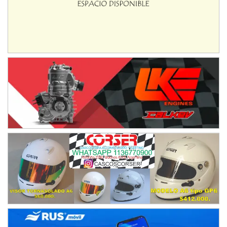
Humboldt (Santa Fe)
NORESTE SANTAFESINO - F6
Ciudad de Avellaneda (Asfalto)
Avellaneda (Santa Fe)
SUR SANTAFESINO - F4
José Samuel Sánchez (Tierra)
Rufino (Santa Fe)
TUCUMANO - F5
Juan Navarro (Asfalto)
El Timbó (Tucumán)