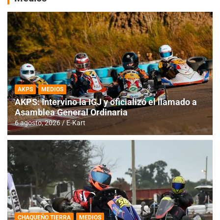
AKPS
MEDIOS
AKPS: Intervino la IGJ y oficializó el llamado a
Asamblea General Ordinaria
6 agosto, 2026
E-Kart
CHAQUEÑO TIERRA
MEDIOS