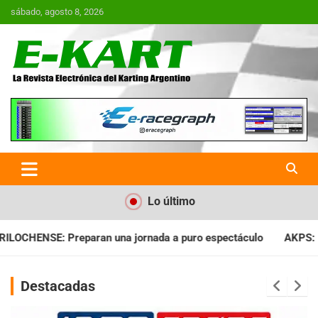
Saltar
sábado, agosto 8, 2026
al
contenido
E-Kart.com.ar | La Revista
Electrónica del Karting en
Argentina
Lo último
ada a puro espectáculo
AKPS: Intervino la IGJ y oficializó el
Destacadas