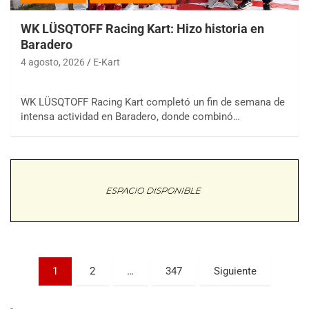
WK LÜSQTOFF Racing Kart: Hizo historia en
Baradero
4 agosto, 2026
E-Kart
WK LÜSQTOFF Racing Kart completó un fin de semana de
COBERTURA ESPECIAL DE E-KART.COM.AR
intensa actividad en Baradero, donde combinó…
08/09-AGO
IAME SERIES ARGENTINA 6
Ramiro Tot (Asfalto)
Baradero (Buenos Aires)
KDO - F6
Ciudad de Trenque Lauquen (Asfalto)
Trenque Lauquen (Buenos Aires)
ENTRERRIANO - F6 (POSTERGADA)
Parque de la Velocidad (Asfalto)
Paginación
1
2
…
347
Siguiente
Villaguay (Entre Ríos)
de
VICTORIENSE - F7