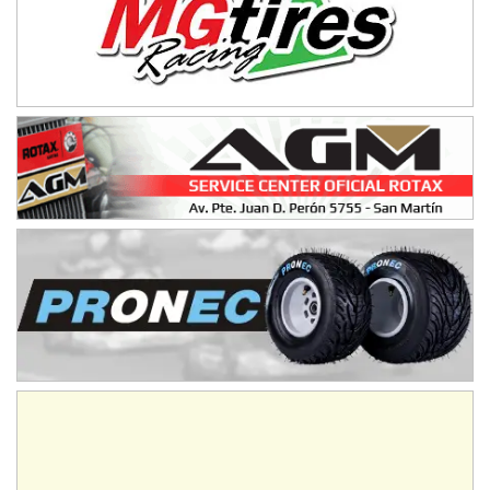
08/09-AGO
IAME SERIES ARGENTINA 6
Ramiro Tot (Asfalto)
Baradero (Buenos Aires)
KDO - F6
Ciudad de Trenque Lauquen (Asfalto)
Trenque Lauquen (Buenos Aires)
ENTRERRIANO - F6 (POSTERGADA)
Parque de la Velocidad (Asfalto)
Villaguay (Entre Ríos)
VICTORIENSE - F7
El Cerro (Tierra)
Victoria (Entre Ríos)
PATAGONICO - F6
Moto Club Reginense (Tierra)
Gral. E. Godoy (Río Negro)
CSK - F7
Juventud Unida (Tierra)