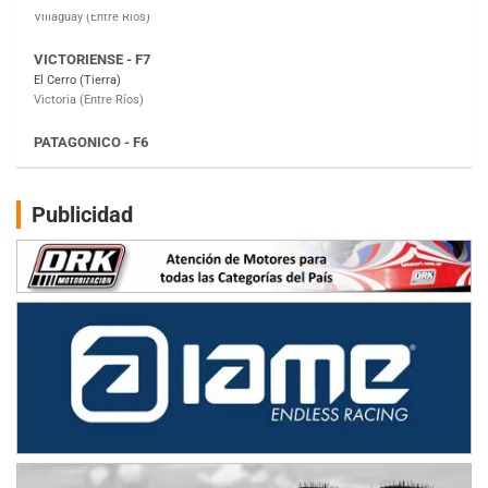
PATAGONICO - F6
Moto Club Reginense (Tierra)
Gral. E. Godoy (Río Negro)
CSK - F7
Juventud Unida (Tierra)
Humboldt (Santa Fe)
NORESTE SANTAFESINO - F6
Publicidad
Ciudad de Avellaneda (Asfalto)
Avellaneda (Santa Fe)
SUR SANTAFESINO - F4
José Samuel Sánchez (Tierra)
Rufino (Santa Fe)
TUCUMANO - F5
Juan Navarro (Asfalto)
El Timbó (Tucumán)
COBERTURA ESPECIAL DE E-KART.COM.AR
08/09-AGO