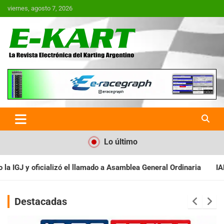
Saltar
viernes, agosto 7, 2026
al
contenido
E-Kart.com.ar | La Revista
Electrónica del Karting en
Argentina
Lo último
mblea General Ordinaria
IAME SERIES ARGENTINA: Baradero recib
Destacadas