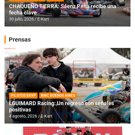
CHAQUEÑO TIERRA: Sáenz Peña recibe una
fecha clave
30 julio, 2026
E-Kart
Prensas
PILOTOS EKVP
RMC BUENOS AIRES
LGUIMARD Racing: Un regreso con señales
positivas
4 agosto, 2026
E-Kart