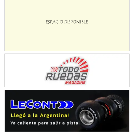
NORESTE SANTAFESINO - F6
Ciudad de Avellaneda (Asfalto)
Avellaneda (Santa Fe)
SUR SANTAFESINO - F4
José Samuel Sánchez (Tierra)
Rufino (Santa Fe)
TUCUMANO - F5
Juan Navarro (Asfalto)
El Timbó (Tucumán)