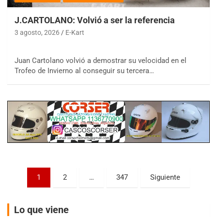
J.CARTOLANO: Volvió a ser la referencia
3 agosto, 2026
E-Kart
COBERTURA ESPECIAL DE E-KART.COM.AR
Juan Cartolano volvió a demostrar su velocidad en el
08/09-AGO
Trofeo de Invierno al conseguir su tercera…
IAME SERIES ARGENTINA 6
Ramiro Tot (Asfalto)
Baradero (Buenos Aires)
KDO - F6
Ciudad de Trenque Lauquen (Asfalto)
Trenque Lauquen (Buenos Aires)
ENTRERRIANO - F6 (POSTERGADA)
Parque de la Velocidad (Asfalto)
Paginación
Villaguay (Entre Ríos)
1
2
…
347
Siguiente
de
VICTORIENSE - F7
El Cerro (Tierra)
entradas
Lo que viene
Victoria (Entre Ríos)