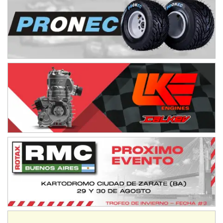
IAME SERIES ARGENTINA 6
Ramiro Tot (Asfalto)
Baradero (Buenos Aires)
KDO - F6
Ciudad de Trenque Lauquen (Asfalto)
Trenque Lauquen (Buenos Aires)
ENTRERRIANO - F6 (POSTERGADA)
Parque de la Velocidad (Asfalto)
Villaguay (Entre Ríos)
VICTORIENSE - F7
El Cerro (Tierra)
Victoria (Entre Ríos)
PATAGONICO - F6
Moto Club Reginense (Tierra)
Gral. E. Godoy (Río Negro)
CSK - F7
Juventud Unida (Tierra)
Humboldt (Santa Fe)