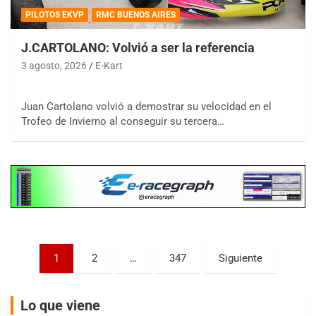
PILOTOS EKVP
RMC BUENOS AIRES
J.CARTOLANO: Volvió a ser la referencia
3 agosto, 2026
E-Kart
COBERTURA ESPECIAL DE E-KART.COM.AR
08/09-AGO
Juan Cartolano volvió a demostrar su velocidad en el
Trofeo de Invierno al conseguir su tercera…
IAME SERIES ARGENTINA 6
Ramiro Tot (Asfalto)
Baradero (Buenos Aires)
KDO - F6
Ciudad de Trenque Lauquen (Asfalto)
Trenque Lauquen (Buenos Aires)
ENTRERRIANO - F6 (POSTERGADA)
Parque de la Velocidad (Asfalto)
Paginación
Villaguay (Entre Ríos)
1
2
…
347
Siguiente
de
VICTORIENSE - F7
entradas
El Cerro (Tierra)
Lo que viene
Victoria (Entre Ríos)