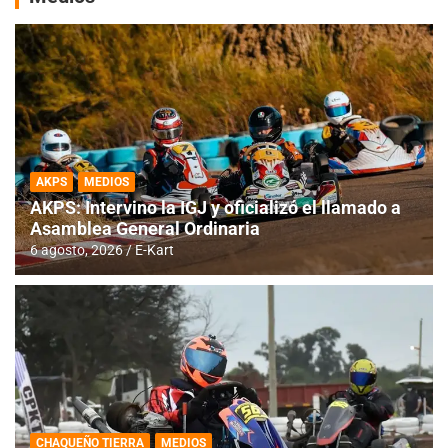
AKPS
MEDIOS
AKPS: Intervino la IGJ y oficializó el llamado a
Asamblea General Ordinaria
6 agosto, 2026
E-Kart
CHAQUEÑO TIERRA
MEDIOS