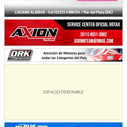
NORESTE SANTAFESINO - F6
Ciudad de Avellaneda (Asfalto)
Avellaneda (Santa Fe)
SUR SANTAFESINO - F4
José Samuel Sánchez (Tierra)
Rufino (Santa Fe)
TUCUMANO - F5
Juan Navarro (Asfalto)
El Timbó (Tucumán)