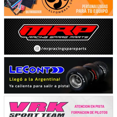
IAME SERIES ARGENTINA 6
Ramiro Tot (Asfalto)
Baradero (Buenos Aires)
KDO - F6
Ciudad de Trenque Lauquen (Asfalto)
Trenque Lauquen (Buenos Aires)
ENTRERRIANO - F6 (POSTERGADA)
Parque de la Velocidad (Asfalto)
Villaguay (Entre Ríos)
VICTORIENSE - F7
El Cerro (Tierra)
Victoria (Entre Ríos)
PATAGONICO - F6
Moto Club Reginense (Tierra)
Gral. E. Godoy (Río Negro)
CSK - F7
Juventud Unida (Tierra)
Humboldt (Santa Fe)