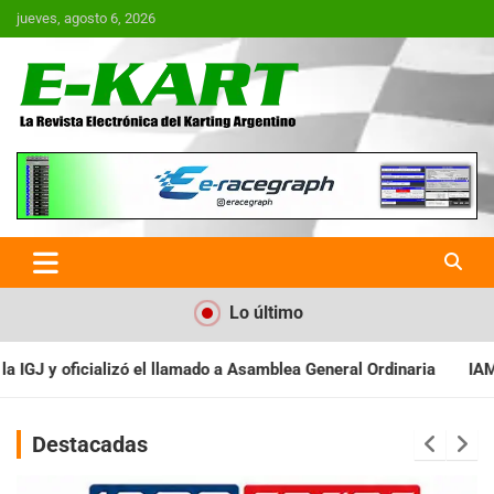
Saltar
jueves, agosto 6, 2026
al
contenido
E-Kart.com.ar | La Revista
Electrónica del Karting en
Argentina
Lo último
Asamblea General Ordinaria
IAME SERIES ARGENTINA: Baradero rec
Destacadas