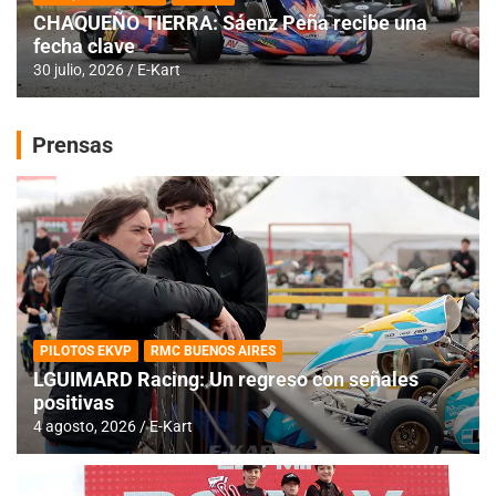
CHAQUEÑO TIERRA: Sáenz Peña recibe una
fecha clave
30 julio, 2026
E-Kart
Prensas
PILOTOS EKVP
RMC BUENOS AIRES
LGUIMARD Racing: Un regreso con señales
positivas
4 agosto, 2026
E-Kart