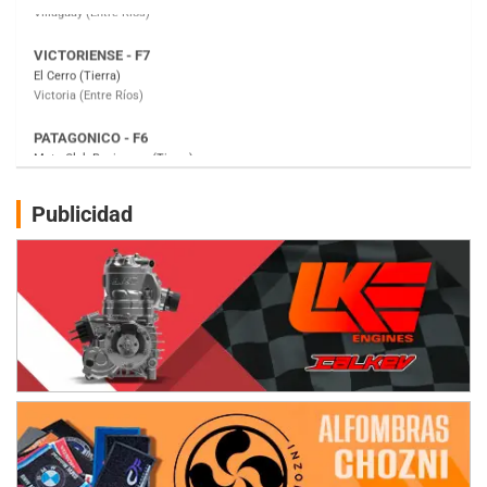
PATAGONICO - F6
Moto Club Reginense (Tierra)
Gral. E. Godoy (Río Negro)
CSK - F7
Juventud Unida (Tierra)
Humboldt (Santa Fe)
NORESTE SANTAFESINO - F6
Publicidad
Ciudad de Avellaneda (Asfalto)
Avellaneda (Santa Fe)
SUR SANTAFESINO - F4
José Samuel Sánchez (Tierra)
Rufino (Santa Fe)
TUCUMANO - F5
Juan Navarro (Asfalto)
El Timbó (Tucumán)
COBERTURA ESPECIAL DE E-KART.COM.AR
08/09-AGO