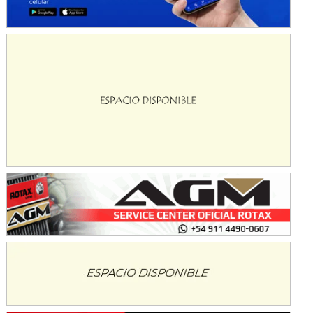
Avellaneda (Santa Fe)
SUR SANTAFESINO - F4
José Samuel Sánchez (Tierra)
Rufino (Santa Fe)
TUCUMANO - F5
Juan Navarro (Asfalto)
El Timbó (Tucumán)