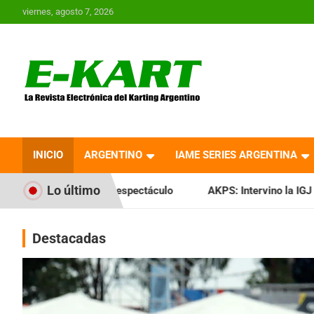
Saltar
viernes, agosto 7, 2026
al
contenido
E-Kart.com.ar | La
Revista Electrónica del
INICIO
ARGENTINO
IAME SERIES ARGENTINA
Karting en Argentina
Lo último
 espectáculo
AKPS: Intervino la IGJ y oficializó el llamado
Destacadas