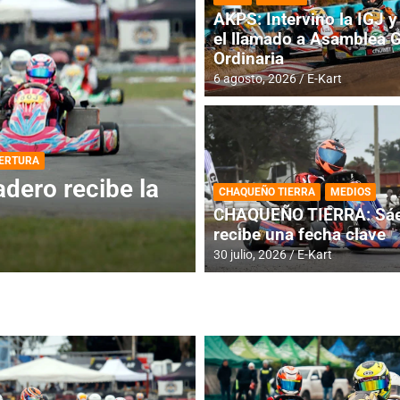
AKPS: Intervino la IGJ y 
el llamado a Asamblea 
Ordinaria
6 agosto, 2026
E-Kart
DESTACADA
INFORME CENTRAL
ios para la
RMC BUENOS AIR
CHAQUEÑO TIERRA
MEDIOS
histórica en Bar
CHAQUEÑO TIERRA: Sáe
recibe una fecha clave
4 agosto, 2026
E-Kart
30 julio, 2026
E-Kart