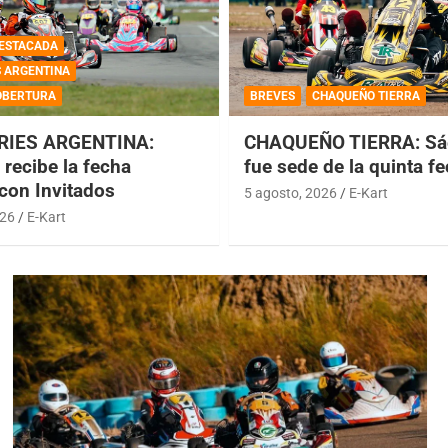
ESTACADA
S ARGENTINA
OBERTURA
BREVES
CHAQUEÑO TIERRA
RIES ARGENTINA:
CHAQUEÑO TIERRA: Sá
recibe la fecha
fue sede de la quinta f
 con Invitados
5 agosto, 2026
E-Kart
026
E-Kart