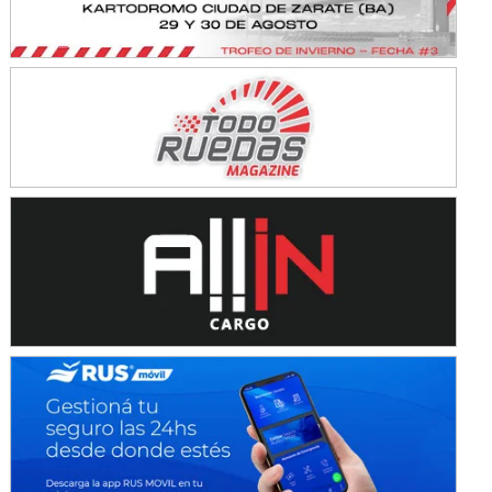
KDO - F6
Ciudad de Trenque Lauquen (Asfalto)
Trenque Lauquen (Buenos Aires)
ENTRERRIANO - F6 (POSTERGADA)
Parque de la Velocidad (Asfalto)
Villaguay (Entre Ríos)
VICTORIENSE - F7
El Cerro (Tierra)
Victoria (Entre Ríos)
PATAGONICO - F6
Moto Club Reginense (Tierra)
Gral. E. Godoy (Río Negro)
CSK - F7
Juventud Unida (Tierra)
Humboldt (Santa Fe)
NORESTE SANTAFESINO - F6
Ciudad de Avellaneda (Asfalto)