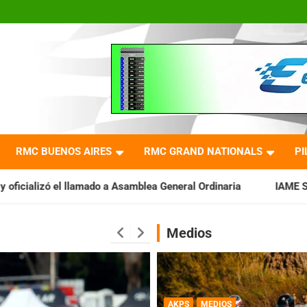
RMC BUENOS AIRES
RMC GRAND NATIONALS
PI
 a Asamblea General Ordinaria
IAME SERIES ARGENTINA: Barad
Medios
AKPS
MEDIOS