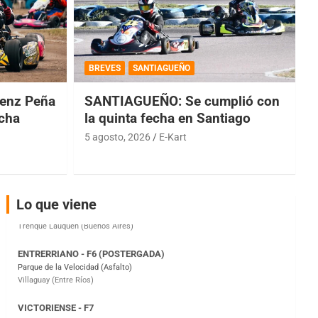
COBERTURA ESPECIAL DE E-KART.COM.AR
08/09-AGO
BREVES
SANTIAGUEÑO
IAME SERIES ARGENTINA 6
enz Peña
SANTIAGUEÑO: Se cumplió con
Ramiro Tot (Asfalto)
Baradero (Buenos Aires)
echa
la quinta fecha en Santiago
5 agosto, 2026
E-Kart
KDO - F6
Ciudad de Trenque Lauquen (Asfalto)
Trenque Lauquen (Buenos Aires)
ENTRERRIANO - F6 (POSTERGADA)
Lo que viene
Parque de la Velocidad (Asfalto)
Villaguay (Entre Ríos)
VICTORIENSE - F7
El Cerro (Tierra)
Victoria (Entre Ríos)
PATAGONICO - F6
Moto Club Reginense (Tierra)