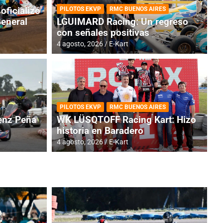
oficializó
PILOTOS EKVP
RMC BUENOS AIRES
General
LGUIMARD Racing: Un regreso
con señales positivas
4 agosto, 2026
E-Kart
RMC BUENOS AIRES
BR
ES: Cerró una jornada
I
PILOTOS EKVP
RMC BUENOS AIRES
adero
f
nz Peña
WK LÜSQTOFF Racing Kart: Hizo
historia en Baradero
6 a
4 agosto, 2026
E-Kart