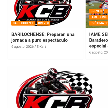
BREVES
D
IAME SERIE
BARILOCHENSE
BREVES
PRÓXIMA C
BARILOCHENSE: Preparan una
IAME SE
jornada a puro espectáculo
Baradero 
especial
6 agosto, 2026
E-Kart
6 agosto, 2