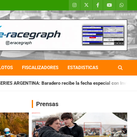
LOTOS
FISCALIZADORES
ESTADISTICAS
ero recibe la fecha especial con Invitados
CHAQUEÑO TIERR
Prensas