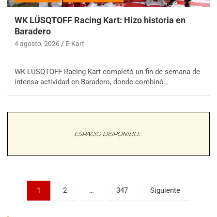
WK LÜSQTOFF Racing Kart: Hizo historia en
Baradero
4 agosto, 2026
E-Kart
WK LÜSQTOFF Racing Kart completó un fin de semana de
COBERTURA ESPECIAL DE E-KART.COM.AR
intensa actividad en Baradero, donde combinó…
08/09-AGO
IAME SERIES ARGENTINA 6
Ramiro Tot (Asfalto)
Baradero (Buenos Aires)
KDO - F6
Ciudad de Trenque Lauquen (Asfalto)
Trenque Lauquen (Buenos Aires)
ENTRERRIANO - F6 (POSTERGADA)
Paginación
Parque de la Velocidad (Asfalto)
1
2
…
347
Siguiente
Villaguay (Entre Ríos)
de
VICTORIENSE - F7