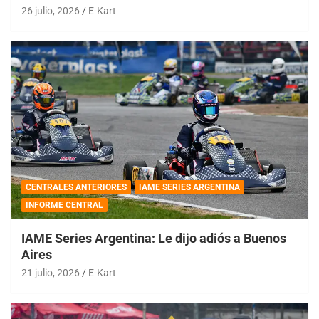
26 julio, 2026
E-Kart
CENTRALES ANTERIORES
IAME SERIES ARGENTINA
INFORME CENTRAL
IAME Series Argentina: Le dijo adiós a Buenos
Aires
21 julio, 2026
E-Kart