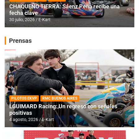
CHAQUEÑO TIERRA: Sáenz Peña recibe una
fecha clave
30 julio, 2026
E-Kart
Prensas
PILOTOS EKVP
RMC BUENOS AIRES
LGUIMARD Racing: Un regreso con señales
positivas
4 agosto, 2026
E-Kart