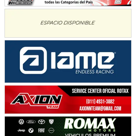
Juventud Unida (Tierra)
Humboldt (Santa Fe)
NORESTE SANTAFESINO - F6
Ciudad de Avellaneda (Asfalto)
Avellaneda (Santa Fe)
SUR SANTAFESINO - F4
José Samuel Sánchez (Tierra)
Rufino (Santa Fe)
TUCUMANO - F5
Juan Navarro (Asfalto)
El Timbó (Tucumán)