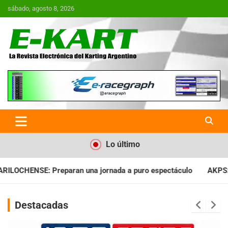
Saltar
sábado, agosto 8, 2026
al
contenido
E-Kart.com.ar | La Revista
Electrónica del Karting en
Argentina
Lo último
nada a puro espectáculo
AKPS: Intervino la IGJ y oficializó e
Destacadas