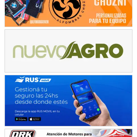
COBERTURA ESPECIAL DE E-KART.COM.AR
08/09-AGO
IAME SERIES ARGENTINA 6
Ramiro Tot (Asfalto)
Baradero (Buenos Aires)
KDO - F6
Ciudad de Trenque Lauquen (Asfalto)
Trenque Lauquen (Buenos Aires)
ENTRERRIANO - F6 (POSTERGADA)
Parque de la Velocidad (Asfalto)
Villaguay (Entre Ríos)
VICTORIENSE - F7
El Cerro (Tierra)
Victoria (Entre Ríos)
PATAGONICO - F6
Moto Club Reginense (Tierra)
Gral. E. Godoy (Río Negro)
CSK - F7