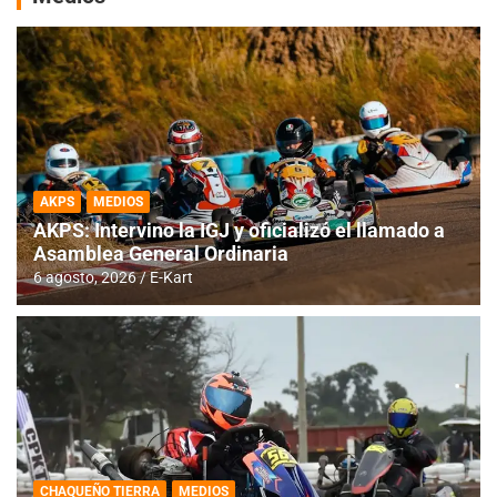
AKPS
MEDIOS
AKPS: Intervino la IGJ y oficializó el llamado a
Asamblea General Ordinaria
6 agosto, 2026
E-Kart
CHAQUEÑO TIERRA
MEDIOS