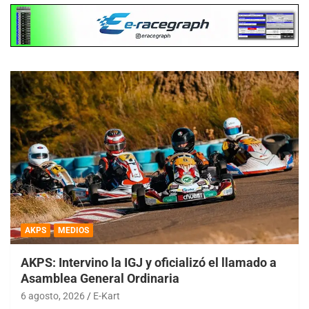
AKPS
MEDIOS
AKPS: Intervino la IGJ y oficializó el llamado a
Asamblea General Ordinaria
6 agosto, 2026
E-Kart