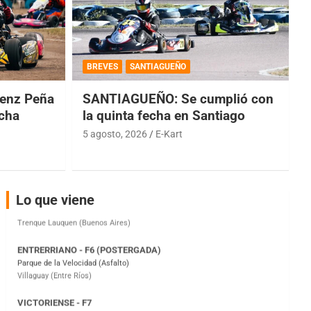
COBERTURA ESPECIAL DE E-KART.COM.AR
08/09-AGO
BREVES
SANTIAGUEÑO
IAME SERIES ARGENTINA 6
Ramiro Tot (Asfalto)
enz Peña
SANTIAGUEÑO: Se cumplió con
Baradero (Buenos Aires)
echa
la quinta fecha en Santiago
KDO - F6
5 agosto, 2026
E-Kart
Ciudad de Trenque Lauquen (Asfalto)
Trenque Lauquen (Buenos Aires)
ENTRERRIANO - F6 (POSTERGADA)
Parque de la Velocidad (Asfalto)
Lo que viene
Villaguay (Entre Ríos)
VICTORIENSE - F7
El Cerro (Tierra)
Victoria (Entre Ríos)
PATAGONICO - F6
Moto Club Reginense (Tierra)
Gral. E. Godoy (Río Negro)