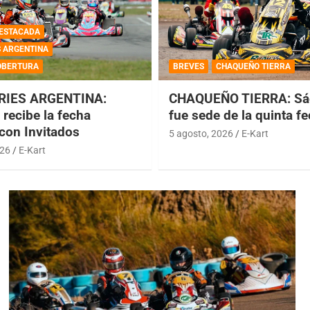
ESTACADA
S ARGENTINA
OBERTURA
BREVES
CHAQUEÑO TIERRA
RIES ARGENTINA:
CHAQUEÑO TIERRA: Sá
recibe la fecha
fue sede de la quinta f
 con Invitados
5 agosto, 2026
E-Kart
026
E-Kart