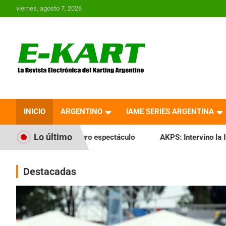
Saltar
viernes, agosto 7, 2026
al
contenido
E-Kart.com.ar | La
Revista Electrónica del
INICIO
ARGENTINO
IAME SERIES ARGENTINA
Karting en Argentina
Lo último
espectáculo
AKPS: Intervino la IGJ y oficializó el llamado a
Destacadas