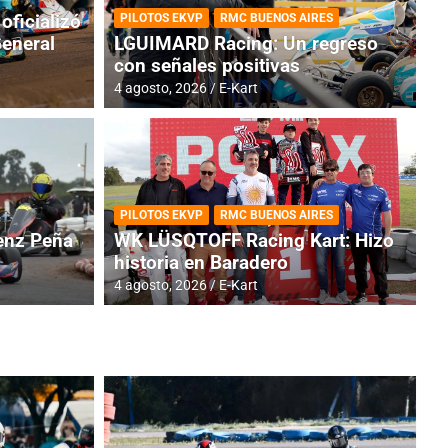
oficializó
PILOTOS EKVP
RMC BUENOS AIRES
General
LGUIMARD Racing: Un regreso
con señales positivas
4 agosto, 2026
E-Kart
RMC BUENOS AIRES
BR
ES: Cerró una jornada
I
PILOTOS EKVP
RMC BUENOS AIRES
adero
f
nz Peña
WK LÜSQTOFF Racing Kart: Hizo
historia en Baradero
6 a
4 agosto, 2026
E-Kart