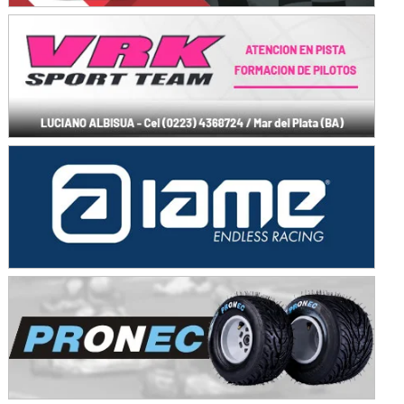
KDO - F6
Ciudad de Trenque Lauquen (Asfalto)
Trenque Lauquen (Buenos Aires)
ENTRERRIANO - F6 (POSTERGADA)
Parque de la Velocidad (Asfalto)
Villaguay (Entre Ríos)
VICTORIENSE - F7
El Cerro (Tierra)
Victoria (Entre Ríos)
PATAGONICO - F6
Moto Club Reginense (Tierra)
Gral. E. Godoy (Río Negro)
CSK - F7
Juventud Unida (Tierra)
Humboldt (Santa Fe)
NORESTE SANTAFESINO - F6
Ciudad de Avellaneda (Asfalto)
Avellaneda (Santa Fe)