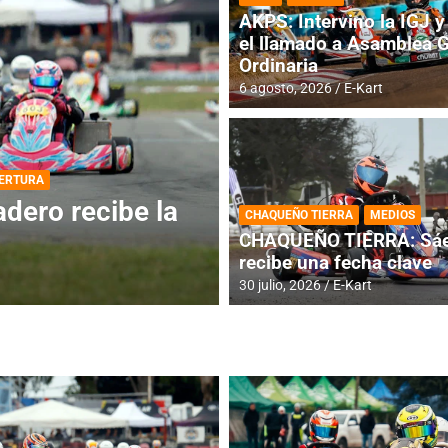
AKPS: Intervino la IGJ y 
el llamado a Asamblea 
Ordinaria
6 agosto, 2026
E-Kart
DESTACADA
INFORME CENTRAL
ios para la
RMC BUENOS AIR
CHAQUEÑO TIERRA
MEDIOS
histórica en Bar
CHAQUEÑO TIERRA: Sáe
recibe una fecha clave
4 agosto, 2026
E-Kart
30 julio, 2026
E-Kart