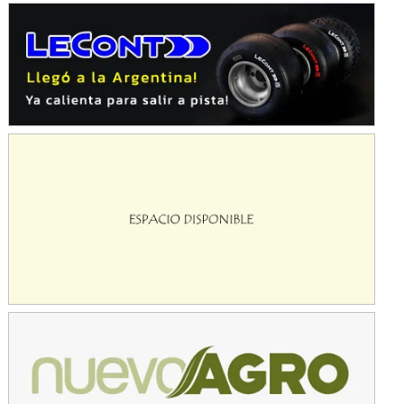
SUR SANTAFESINO - F4
José Samuel Sánchez (Tierra)
Rufino (Santa Fe)
TUCUMANO - F5
Juan Navarro (Asfalto)
El Timbó (Tucumán)