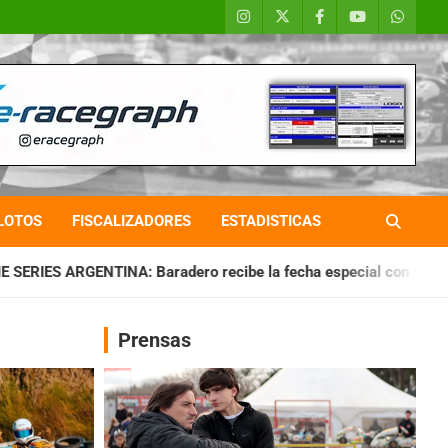
LOTOS
FISCALIZADORES
ESTADISTICAS
o recibe la fecha especial con Invitados
CHAQUEÑO TIERRA
Prensas