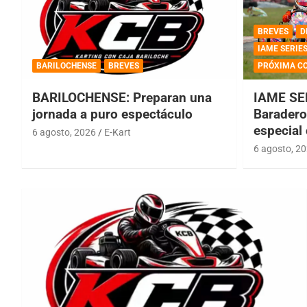
BREVES
D
IAME SERIE
BARILOCHENSE
BREVES
PRÓXIMA C
BARILOCHENSE: Preparan una
IAME SE
jornada a puro espectáculo
Baradero 
especial
6 agosto, 2026
E-Kart
6 agosto, 2