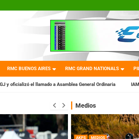
RMC BUENOS AIRES
RMC GRAND NATIONALS
PI
 Asamblea General Ordinaria
IAME SERIES ARGENTINA: Barader
Medios
AKPS
MEDIOS