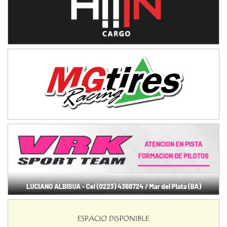
NORESTE SANTAFESINO - F6
Ciudad de Avellaneda (Asfalto)
Avellaneda (Santa Fe)
SUR SANTAFESINO - F4
José Samuel Sánchez (Tierra)
Rufino (Santa Fe)
TUCUMANO - F5
Juan Navarro (Asfalto)
El Timbó (Tucumán)