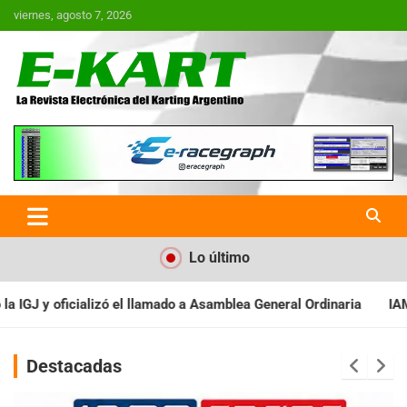
Saltar
viernes, agosto 7, 2026
al
contenido
E-Kart.com.ar | La Revista
Electrónica del Karting en
Argentina
Lo último
lea General Ordinaria
IAME SERIES ARGENTINA: Baradero recibe 
Destacadas