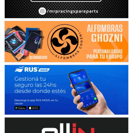
Ramiro Tot (Asfalto)
Baradero (Buenos Aires)
KDO - F6
Ciudad de Trenque Lauquen (Asfalto)
Trenque Lauquen (Buenos Aires)
ENTRERRIANO - F6 (POSTERGADA)
Parque de la Velocidad (Asfalto)
Villaguay (Entre Ríos)
VICTORIENSE - F7
El Cerro (Tierra)
Victoria (Entre Ríos)
PATAGONICO - F6
Moto Club Reginense (Tierra)
Gral. E. Godoy (Río Negro)
CSK - F7
Juventud Unida (Tierra)
Humboldt (Santa Fe)