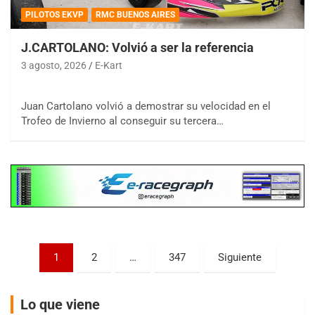
PILOTOS EKVP
RMC BUENOS AIRES
J.CARTOLANO: Volvió a ser la referencia
3 agosto, 2026
E-Kart
COBERTURA ESPECIAL DE E-KART.COM.AR
08/09-AGO
Juan Cartolano volvió a demostrar su velocidad en el
IAME SERIES ARGENTINA 6
Trofeo de Invierno al conseguir su tercera…
Ramiro Tot (Asfalto)
Baradero (Buenos Aires)
KDO - F6
Ciudad de Trenque Lauquen (Asfalto)
Trenque Lauquen (Buenos Aires)
ENTRERRIANO - F6 (POSTERGADA)
Parque de la Velocidad (Asfalto)
Villaguay (Entre Ríos)
Paginación
1
2
…
347
Siguiente
VICTORIENSE - F7
de
El Cerro (Tierra)
entradas
Victoria (Entre Ríos)
Lo que viene