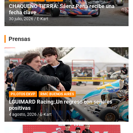
CHAQUEÑO TIERRA: Sáenz Peña recibe una
fecha clave
30 julio, 2026
E-Kart
Prensas
PILOTOS EKVP
RMC BUENOS AIRES
LGUIMARD Racing: Un regreso con señales
positivas
4 agosto, 2026
E-Kart