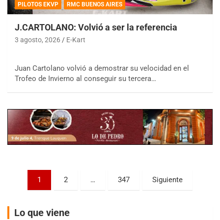
PILOTOS EKVP
RMC BUENOS AIRES
J.CARTOLANO: Volvió a ser la referencia
3 agosto, 2026
E-Kart
COBERTURA ESPECIAL DE E-KART.COM.AR
Juan Cartolano volvió a demostrar su velocidad en el
08/09-AGO
Trofeo de Invierno al conseguir su tercera…
IAME SERIES ARGENTINA 6
Ramiro Tot (Asfalto)
Baradero (Buenos Aires)
KDO - F6
Ciudad de Trenque Lauquen (Asfalto)
Trenque Lauquen (Buenos Aires)
ENTRERRIANO - F6 (POSTERGADA)
Parque de la Velocidad (Asfalto)
Paginación
1
2
…
347
Siguiente
Villaguay (Entre Ríos)
de
VICTORIENSE - F7
entradas
El Cerro (Tierra)
Lo que viene
Victoria (Entre Ríos)