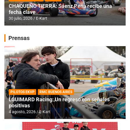
CHAQUEÑO TIERRA: Sáenz Peña recibe una
fecha clave
30 julio, 2026
E-Kart
Prensas
PILOTOS EKVP
RMC BUENOS AIRES
LGUIMARD Racing: Un regreso con señales
positivas
4 agosto, 2026
E-Kart