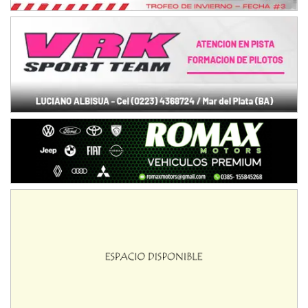
IAME SERIES ARGENTINA 6
Ramiro Tot (Asfalto)
Baradero (Buenos Aires)
KDO - F6
Ciudad de Trenque Lauquen (Asfalto)
Trenque Lauquen (Buenos Aires)
ENTRERRIANO - F6 (POSTERGADA)
Parque de la Velocidad (Asfalto)
Villaguay (Entre Ríos)
VICTORIENSE - F7
El Cerro (Tierra)
Victoria (Entre Ríos)
PATAGONICO - F6
Moto Club Reginense (Tierra)
Gral. E. Godoy (Río Negro)
CSK - F7
Juventud Unida (Tierra)
Humboldt (Santa Fe)