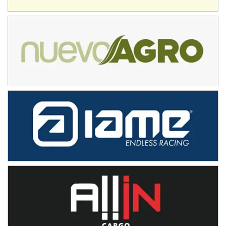
NORESTE SANTAFESINO - F6
Ciudad de Avellaneda (Asfalto)
Avellaneda (Santa Fe)
SUR SANTAFESINO - F4
José Samuel Sánchez (Tierra)
Rufino (Santa Fe)
TUCUMANO - F5
Juan Navarro (Asfalto)
El Timbó (Tucumán)