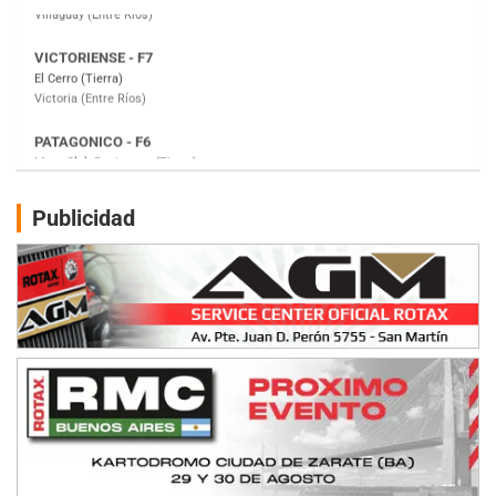
PATAGONICO - F6
Moto Club Reginense (Tierra)
Gral. E. Godoy (Río Negro)
CSK - F7
Juventud Unida (Tierra)
Humboldt (Santa Fe)
NORESTE SANTAFESINO - F6
Publicidad
Ciudad de Avellaneda (Asfalto)
Avellaneda (Santa Fe)
SUR SANTAFESINO - F4
José Samuel Sánchez (Tierra)
Rufino (Santa Fe)
TUCUMANO - F5
Juan Navarro (Asfalto)
El Timbó (Tucumán)
COBERTURA ESPECIAL DE E-KART.COM.AR
08/09-AGO