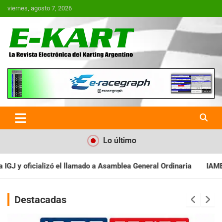
Saltar
viernes, agosto 7, 2026
al
contenido
E-Kart.com.ar | La Revista
Electrónica del Karting en
Argentina
Lo último
Asamblea General Ordinaria
IAME SERIES ARGENTINA: Baradero re
Destacadas