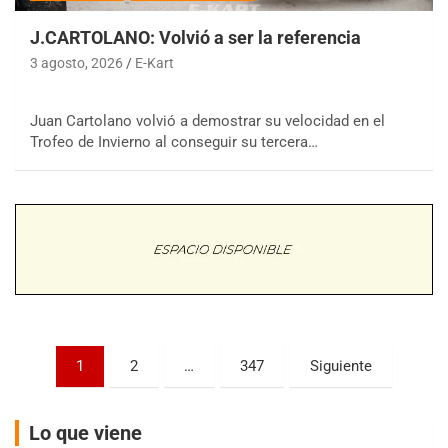
J.CARTOLANO: Volvió a ser la referencia
3 agosto, 2026
E-Kart
Juan Cartolano volvió a demostrar su velocidad en el
COBERTURA ESPECIAL DE E-KART.COM.AR
Trofeo de Invierno al conseguir su tercera…
08/09-AGO
IAME SERIES ARGENTINA 6
Ramiro Tot (Asfalto)
Baradero (Buenos Aires)
KDO - F6
Ciudad de Trenque Lauquen (Asfalto)
Trenque Lauquen (Buenos Aires)
ENTRERRIANO - F6 (POSTERGADA)
Parque de la Velocidad (Asfalto)
Paginación
1
2
…
347
Siguiente
Villaguay (Entre Ríos)
de
VICTORIENSE - F7
entradas
El Cerro (Tierra)
Lo que viene
Victoria (Entre Ríos)