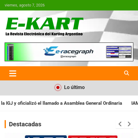
Saltar
viernes, agosto 7, 2026
al
contenido
E-Kart.com.ar | La Revista
Electrónica del Karting en
Argentina
Lo último
 Asamblea General Ordinaria
IAME SERIES ARGENTINA: Baradero r
Destacadas