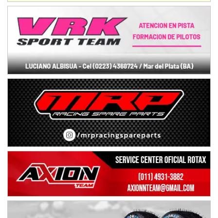
NORESTE SANTAFESINO - F6
Ciudad de Avellaneda (Asfalto)
Avellaneda (Santa Fe)
SUR SANTAFESINO - F4
José Samuel Sánchez (Tierra)
Rufino (Santa Fe)
TUCUMANO - F5
Juan Navarro (Asfalto)
El Timbó (Tucumán)