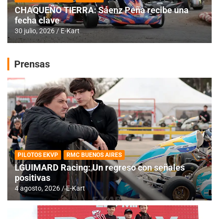
CHAQUEÑO TIERRA: Sáenz Peña recibe una
fecha clave
30 julio, 2026
E-Kart
Prensas
PILOTOS EKVP
RMC BUENOS AIRES
LGUIMARD Racing: Un regreso con señales
positivas
4 agosto, 2026
E-Kart