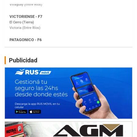
PATAGONICO - F6
Moto Club Reginense (Tierra)
Gral. E. Godoy (Río Negro)
CSK - F7
Juventud Unida (Tierra)
Humboldt (Santa Fe)
NORESTE SANTAFESINO - F6
Publicidad
Ciudad de Avellaneda (Asfalto)
Avellaneda (Santa Fe)
SUR SANTAFESINO - F4
José Samuel Sánchez (Tierra)
Rufino (Santa Fe)
TUCUMANO - F5
Juan Navarro (Asfalto)
El Timbó (Tucumán)
COBERTURA ESPECIAL DE E-KART.COM.AR
08/09-AGO