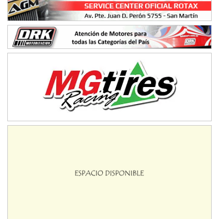
IAME SERIES ARGENTINA 6
Ramiro Tot (Asfalto)
Baradero (Buenos Aires)
KDO - F6
Ciudad de Trenque Lauquen (Asfalto)
Trenque Lauquen (Buenos Aires)
ENTRERRIANO - F6 (POSTERGADA)
Parque de la Velocidad (Asfalto)
Villaguay (Entre Ríos)
VICTORIENSE - F7
El Cerro (Tierra)
Victoria (Entre Ríos)
PATAGONICO - F6
Moto Club Reginense (Tierra)
Gral. E. Godoy (Río Negro)
CSK - F7
Juventud Unida (Tierra)
Humboldt (Santa Fe)