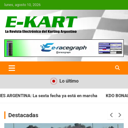
Saltar
lunes, agosto 10, 2026
al
contenido
E-Kart.com.ar | La Revista
Electrónica del Karting en
Argentina
Lo último
ya está en marcha
KDO BONAERENSE: Con la vara bien alta, i
Destacadas