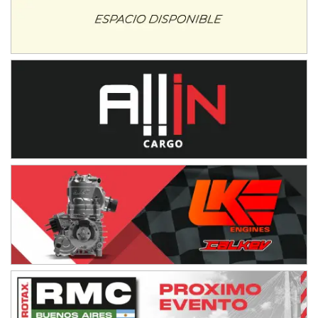
NORESTE SANTAFESINO - F6
Ciudad de Avellaneda (Asfalto)
Avellaneda (Santa Fe)
SUR SANTAFESINO - F4
José Samuel Sánchez (Tierra)
Rufino (Santa Fe)
TUCUMANO - F5
Juan Navarro (Asfalto)
El Timbó (Tucumán)