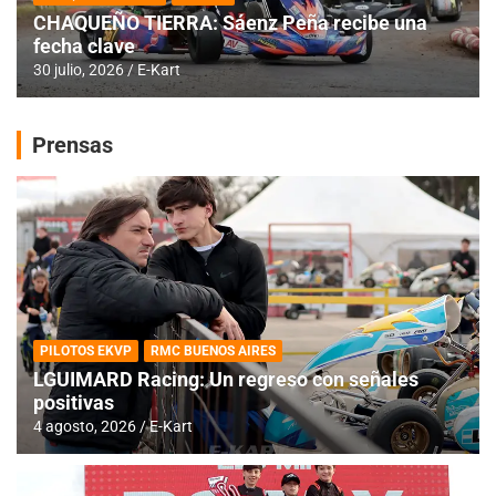
CHAQUEÑO TIERRA: Sáenz Peña recibe una
fecha clave
30 julio, 2026
E-Kart
Prensas
PILOTOS EKVP
RMC BUENOS AIRES
LGUIMARD Racing: Un regreso con señales
positivas
4 agosto, 2026
E-Kart