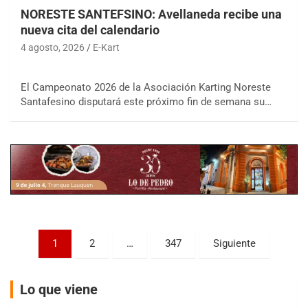
NORESTE SANTEFSINO: Avellaneda recibe una
nueva cita del calendario
4 agosto, 2026
E-Kart
COBERTURA ESPECIAL DE E-KART.COM.AR
El Campeonato 2026 de la Asociación Karting Noreste
08/09-AGO
Santafesino disputará este próximo fin de semana su…
IAME SERIES ARGENTINA 6
Ramiro Tot (Asfalto)
Baradero (Buenos Aires)
KDO - F6
Ciudad de Trenque Lauquen (Asfalto)
Trenque Lauquen (Buenos Aires)
ENTRERRIANO - F6 (POSTERGADA)
Parque de la Velocidad (Asfalto)
Paginación
1
2
…
347
Siguiente
Villaguay (Entre Ríos)
de
VICTORIENSE - F7
entradas
El Cerro (Tierra)
Lo que viene
Victoria (Entre Ríos)