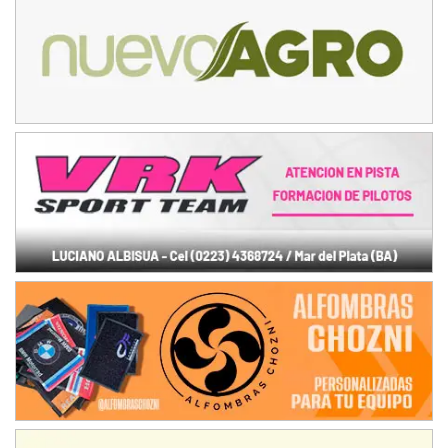
IAME SERIES ARGENTINA 6
Ramiro Tot (Asfalto)
Baradero (Buenos Aires)
KDO - F6
Ciudad de Trenque Lauquen (Asfalto)
Trenque Lauquen (Buenos Aires)
ENTRERRIANO - F6 (POSTERGADA)
Parque de la Velocidad (Asfalto)
Villaguay (Entre Ríos)
VICTORIENSE - F7
El Cerro (Tierra)
Victoria (Entre Ríos)
PATAGONICO - F6
Moto Club Reginense (Tierra)
Gral. E. Godoy (Río Negro)
CSK - F7
Juventud Unida (Tierra)
Humboldt (Santa Fe)