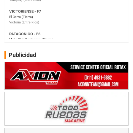
PATAGONICO - F6
Moto Club Reginense (Tierra)
Gral. E. Godoy (Río Negro)
CSK - F7
Juventud Unida (Tierra)
Humboldt (Santa Fe)
NORESTE SANTAFESINO - F6
Publicidad
Ciudad de Avellaneda (Asfalto)
Avellaneda (Santa Fe)
SUR SANTAFESINO - F4
José Samuel Sánchez (Tierra)
Rufino (Santa Fe)
TUCUMANO - F5
Juan Navarro (Asfalto)
El Timbó (Tucumán)
COBERTURA ESPECIAL DE E-KART.COM.AR
08/09-AGO