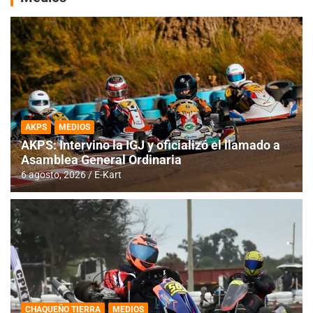
AKPS
MEDIOS
AKPS: Intervino la IGJ y oficializó el llamado a
Asamblea General Ordinaria
6 agosto, 2026
E-Kart
CHAQUEÑO TIERRA
MEDIOS