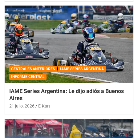
CENTRALES ANTERIORES
IAME SERIES ARGENTINA
INFORME CENTRAL
IAME Series Argentina: Le dijo adiós a Buenos
Aires
21 julio, 2026
E-Kart