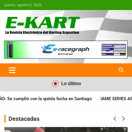
Saltar
jueves, agosto 6, 2026
al
contenido
E-Kart.com.ar | La Revista
Electrónica del Karting en
Argentina
Lo último
 en Santiago
IAME SERIES ARGENTINA: Horarios para la fecha 
Destacadas