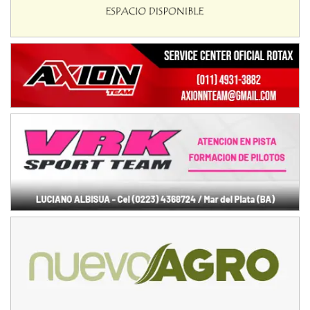
Baradero (Buenos Aires)
KDO - F6
Ciudad de Trenque Lauquen (Asfalto)
Trenque Lauquen (Buenos Aires)
ENTRERRIANO - F6 (POSTERGADA)
Parque de la Velocidad (Asfalto)
Villaguay (Entre Ríos)
VICTORIENSE - F7
El Cerro (Tierra)
Victoria (Entre Ríos)
PATAGONICO - F6
Moto Club Reginense (Tierra)
Gral. E. Godoy (Río Negro)
CSK - F7
Juventud Unida (Tierra)
Humboldt (Santa Fe)
NORESTE SANTAFESINO - F6
Ciudad de Avellaneda (Asfalto)