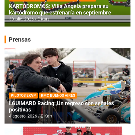
KARTODROMOS: Villa Angela prepara su
kartódromo que estrenaría en septiembre
30 julio, 2026
E-Kart
Prensas
PILOTOS EKVP
RMC BUENOS AIRES
LGUIMARD Racing: Un regreso con señales
positivas
4 agosto, 2026
E-Kart