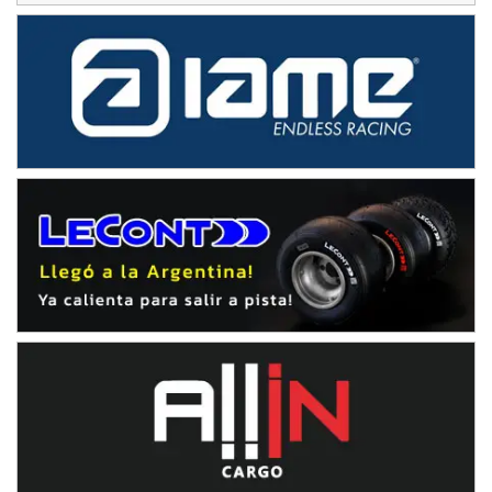
Avellaneda (Santa Fe)
SUR SANTAFESINO - F4
José Samuel Sánchez (Tierra)
Rufino (Santa Fe)
TUCUMANO - F5
Juan Navarro (Asfalto)
El Timbó (Tucumán)