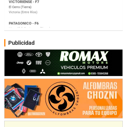
Moto Club Reginense (Tierra)
Gral. E. Godoy (Río Negro)
CSK - F7
Juventud Unida (Tierra)
Humboldt (Santa Fe)
NORESTE SANTAFESINO - F6
Publicidad
Ciudad de Avellaneda (Asfalto)
Avellaneda (Santa Fe)
SUR SANTAFESINO - F4
José Samuel Sánchez (Tierra)
Rufino (Santa Fe)
TUCUMANO - F5
Juan Navarro (Asfalto)
El Timbó (Tucumán)
COBERTURA ESPECIAL DE E-KART.COM.AR
08/09-AGO
IAME SERIES ARGENTINA 6
Ramiro Tot (Asfalto)