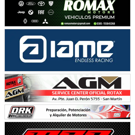
NORESTE SANTAFESINO - F6
Ciudad de Avellaneda (Asfalto)
Avellaneda (Santa Fe)
SUR SANTAFESINO - F4
José Samuel Sánchez (Tierra)
Rufino (Santa Fe)
TUCUMANO - F5
Juan Navarro (Asfalto)
El Timbó (Tucumán)