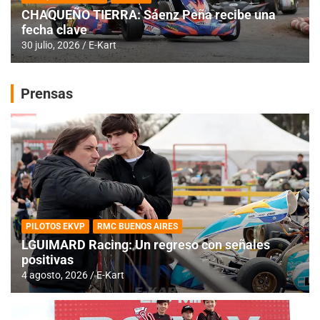
CHAQUEÑO TIERRA: Sáenz Peña recibe una
fecha clave
30 julio, 2026
E-Kart
Prensas
PILOTOS EKVP
RMC BUENOS AIRES
LGUIMARD Racing: Un regreso con señales
positivas
4 agosto, 2026
E-Kart