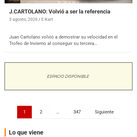
J.CARTOLANO: Volvió a ser la referencia
3 agosto, 2026
E-Kart
COBERTURA ESPECIAL DE E-KART.COM.AR
Juan Cartolano volvió a demostrar su velocidad en el
08/09-AGO
Trofeo de Invierno al conseguir su tercera…
IAME SERIES ARGENTINA 6
Ramiro Tot (Asfalto)
Baradero (Buenos Aires)
KDO - F6
Ciudad de Trenque Lauquen (Asfalto)
Trenque Lauquen (Buenos Aires)
ENTRERRIANO - F6 (POSTERGADA)
Parque de la Velocidad (Asfalto)
Villaguay (Entre Ríos)
Paginación
1
2
…
347
Siguiente
de
VICTORIENSE - F7
El Cerro (Tierra)
entradas
Victoria (Entre Ríos)
Lo que viene