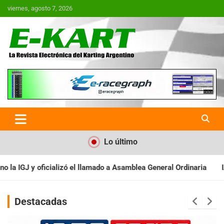
Saltar
viernes, agosto 7, 2026
al
contenido
E-Kart.com.ar | La Revista
Electrónica del Karting en
Argentina
Lo último
mblea General Ordinaria
IAME SERIES ARGENTINA: Baradero recib
Destacadas