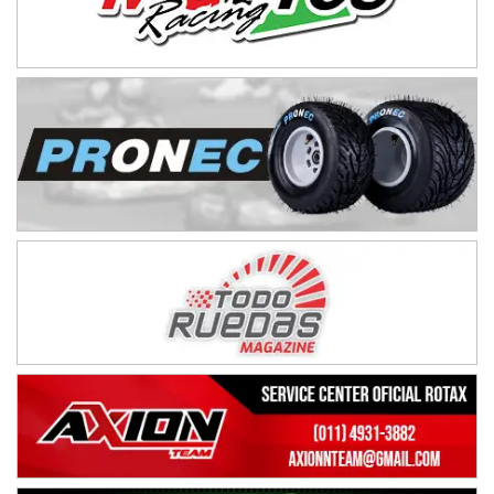
IAME SERIES ARGENTINA 6
Ramiro Tot (Asfalto)
Baradero (Buenos Aires)
KDO - F6
Ciudad de Trenque Lauquen (Asfalto)
Trenque Lauquen (Buenos Aires)
ENTRERRIANO - F6 (POSTERGADA)
Parque de la Velocidad (Asfalto)
Villaguay (Entre Ríos)
VICTORIENSE - F7
El Cerro (Tierra)
Victoria (Entre Ríos)
PATAGONICO - F6
Moto Club Reginense (Tierra)
Gral. E. Godoy (Río Negro)
CSK - F7
Juventud Unida (Tierra)
Humboldt (Santa Fe)