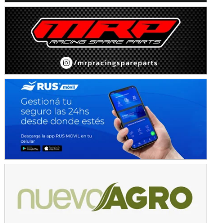
Avellaneda (Santa Fe)
SUR SANTAFESINO - F4
José Samuel Sánchez (Tierra)
Rufino (Santa Fe)
TUCUMANO - F5
Juan Navarro (Asfalto)
El Timbó (Tucumán)