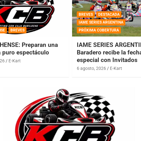
BREVES
DESTACADA
IAME SERIES ARGENTINA
NSE
BREVES
PRÓXIMA COBERTURA
HENSE: Preparan una
IAME SERIES ARGENTI
a puro espectáculo
Baradero recibe la fech
especial con Invitados
026
E-Kart
6 agosto, 2026
E-Kart