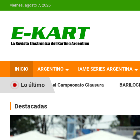
Saltar
viernes, agosto 7, 2026
al
contenido
E-Kart.com.ar | La
Revista Electrónica del
INICIO
ARGENTINO
IAME SERIES ARGENTINA
Karting en Argentina
Lo último
ia el Campeonato Clausura
BARILOCHENSE: Preparan una jor
Destacadas