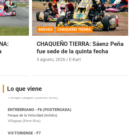
COBERTURA ESPECIAL DE E-KART.COM.AR
08/09-AGO
BREVES
CHAQUEÑO TIERRA
IAME SERIES ARGENTINA 6
NA:
CHAQUEÑO TIERRA: Sáenz Peña
Ramiro Tot (Asfalto)
Baradero (Buenos Aires)
a
fue sede de la quinta fecha
5 agosto, 2026
E-Kart
KDO - F6
Ciudad de Trenque Lauquen (Asfalto)
Trenque Lauquen (Buenos Aires)
ENTRERRIANO - F6 (POSTERGADA)
Lo que viene
Parque de la Velocidad (Asfalto)
Villaguay (Entre Ríos)
VICTORIENSE - F7
El Cerro (Tierra)
Victoria (Entre Ríos)
PATAGONICO - F6
Moto Club Reginense (Tierra)