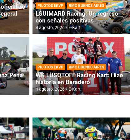
oficializó
PILOTOS EKVP
RMC BUENOS AIRES
General
LGUIMARD Racing: Un regreso
con señales positivas
4 agosto, 2026
E-Kart
RMC BUENOS AIRES
BR
ES: Cerró una jornada
I
PILOTOS EKVP
RMC BUENOS AIRES
adero
f
nz Peña
WK LÜSQTOFF Racing Kart: Hizo
historia en Baradero
6 a
4 agosto, 2026
E-Kart