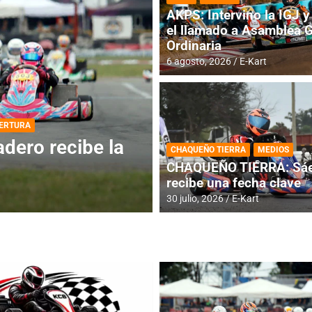
AKPS: Intervino la IGJ y 
el llamado a Asamblea 
Ordinaria
6 agosto, 2026
E-Kart
DESTACADA
INFORME CENTRAL
ios para la
RMC BUENOS AIR
CHAQUEÑO TIERRA
MEDIOS
histórica en Bar
CHAQUEÑO TIERRA: Sáe
recibe una fecha clave
4 agosto, 2026
E-Kart
30 julio, 2026
E-Kart