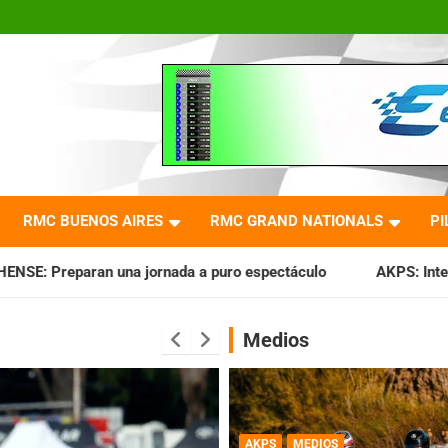
RMC BUENOS AIRES
RMC GRAND NATIONALS
PI
nada a puro espectáculo
AKPS: Intervino la IGJ y oficializ
Medios
AKPS
MEDIOS