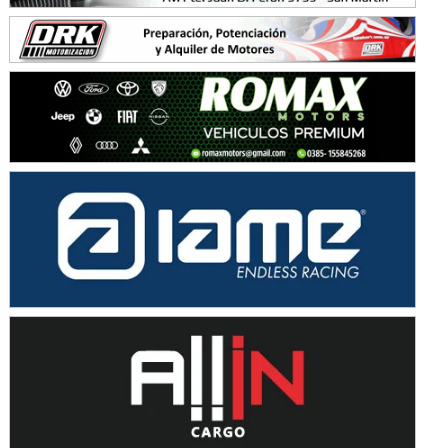
KDO - F6
Ciudad de Trenque Lauquen (Asfalto)
Trenque Lauquen (Buenos Aires)
ENTRERRIANO - F6 (POSTERGADA)
Parque de la Velocidad (Asfalto)
Villaguay (Entre Ríos)
VICTORIENSE - F7
El Cerro (Tierra)
Victoria (Entre Ríos)
PATAGONICO - F6
Moto Club Reginense (Tierra)
Gral. E. Godoy (Río Negro)
CSK - F7
Juventud Unida (Tierra)
Humboldt (Santa Fe)
NORESTE SANTAFESINO - F6
Ciudad de Avellaneda (Asfalto)