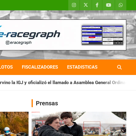
LOTOS
FISCALIZADORES
ESTADISTICAS
ó el llamado a Asamblea General Ordinaria
IAME SERIES ARGEN
Prensas