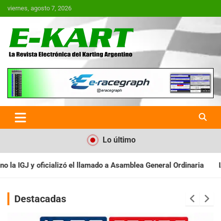
Saltar
viernes, agosto 7, 2026
al
contenido
E-Kart.com.ar | La Revista
Electrónica del Karting en
Argentina
Lo último
samblea General Ordinaria
IAME SERIES ARGENTINA: Baradero rec
Destacadas