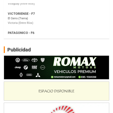
PATAGONICO - F6
Moto Club Reginense (Tierra)
Gral. E. Godoy (Río Negro)
CSK - F7
Juventud Unida (Tierra)
Humboldt (Santa Fe)
NORESTE SANTAFESINO - F6
Publicidad
Ciudad de Avellaneda (Asfalto)
Avellaneda (Santa Fe)
SUR SANTAFESINO - F4
José Samuel Sánchez (Tierra)
Rufino (Santa Fe)
TUCUMANO - F5
Juan Navarro (Asfalto)
El Timbó (Tucumán)
COBERTURA ESPECIAL DE E-KART.COM.AR
08/09-AGO