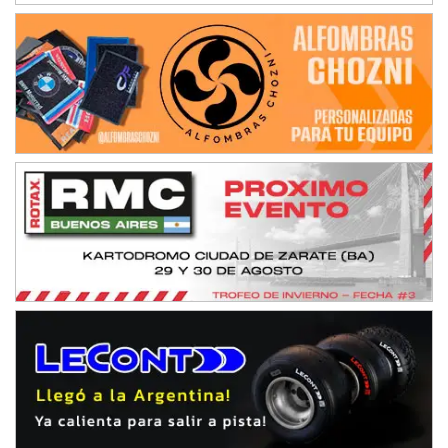
NORESTE SANTAFESINO - F6
Ciudad de Avellaneda (Asfalto)
Avellaneda (Santa Fe)
SUR SANTAFESINO - F4
José Samuel Sánchez (Tierra)
Rufino (Santa Fe)
TUCUMANO - F5
Juan Navarro (Asfalto)
El Timbó (Tucumán)