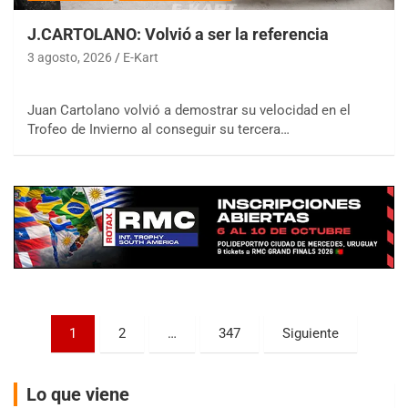
J.CARTOLANO: Volvió a ser la referencia
3 agosto, 2026
E-Kart
COBERTURA ESPECIAL DE E-KART.COM.AR
Juan Cartolano volvió a demostrar su velocidad en el
08/09-AGO
Trofeo de Invierno al conseguir su tercera…
IAME SERIES ARGENTINA 6
Ramiro Tot (Asfalto)
Baradero (Buenos Aires)
KDO - F6
Ciudad de Trenque Lauquen (Asfalto)
Trenque Lauquen (Buenos Aires)
ENTRERRIANO - F6 (POSTERGADA)
Parque de la Velocidad (Asfalto)
Paginación
Villaguay (Entre Ríos)
1
2
…
347
Siguiente
de
VICTORIENSE - F7
El Cerro (Tierra)
entradas
Lo que viene
Victoria (Entre Ríos)