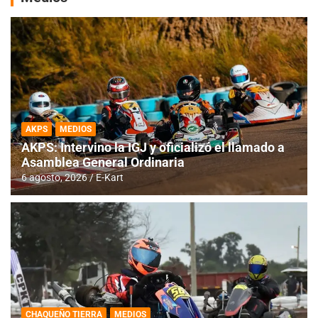
AKPS
MEDIOS
AKPS: Intervino la IGJ y oficializó el llamado a
Asamblea General Ordinaria
6 agosto, 2026
E-Kart
CHAQUEÑO TIERRA
MEDIOS