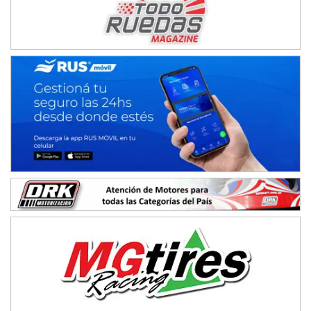
IAME SERIES ARGENTINA 6
Ramiro Tot (Asfalto)
Baradero (Buenos Aires)
KDO - F6
Ciudad de Trenque Lauquen (Asfalto)
Trenque Lauquen (Buenos Aires)
ENTRERRIANO - F6 (POSTERGADA)
Parque de la Velocidad (Asfalto)
Villaguay (Entre Ríos)
VICTORIENSE - F7
El Cerro (Tierra)
Victoria (Entre Ríos)
PATAGONICO - F6
Moto Club Reginense (Tierra)
Gral. E. Godoy (Río Negro)
CSK - F7
Juventud Unida (Tierra)
Humboldt (Santa Fe)