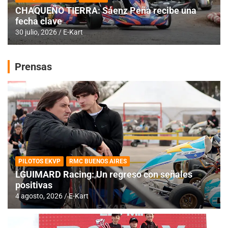
CHAQUEÑO TIERRA: Sáenz Peña recibe una
fecha clave
30 julio, 2026
E-Kart
Prensas
PILOTOS EKVP
RMC BUENOS AIRES
LGUIMARD Racing: Un regreso con señales
positivas
4 agosto, 2026
E-Kart