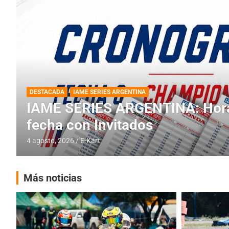
DESTACADA
INFORME CENTRAL
RMC BUENOS AIRES
RMC BUENOS AIRES: Cerró una
histórica en Baradero
4 agosto, 2026
E-Kart
Más noticias