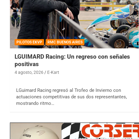
PILOTOS EKVP
RMC BUENOS AIRES
LGUIMARD Racing: Un regreso con señales
positivas
4 agosto, 2026
E-Kart
LGuimard Racing regresó al Trofeo de Invierno con
actuaciones competitivas de sus dos representantes,
mostrando ritmo…