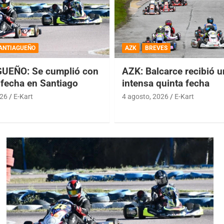
ANTIAGUEÑO
AZK
BREVES
UEÑO: Se cumplió con
AZK: Balcarce recibió 
 fecha en Santiago
intensa quinta fecha
026
E-Kart
4 agosto, 2026
E-Kart