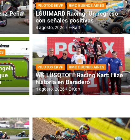
PILOTOS EKVP
RMC BUENOS AIRES
nz Peña
LGUIMARD Racing: Un regreso
con señales positivas
4 agosto, 2026
E-Kart
OS
TINA
DE
GENTINA: Horarios para la
R
ngela
PILOTOS EKVP
RMC BUENOS AIRES
dos
h
que
WK LÜSQTOFF Racing Kart: Hizo
e
historia en Baradero
4 a
4 agosto, 2026
E-Kart