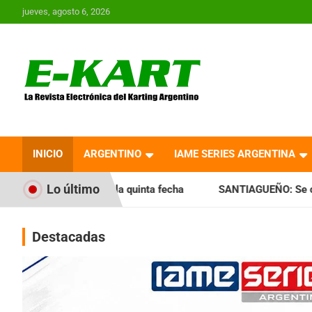
Saltar
jueves, agosto 6, 2026
al
contenido
E-Kart.com.ar | La
Revista Electrónica del
INICIO
ARGENTINO
IAME SERIES ARGENTINA
Karting en Argentina
Lo último
la quinta fecha
SANTIAGUEÑO: Se cumplió con la quinta fe
Destacadas