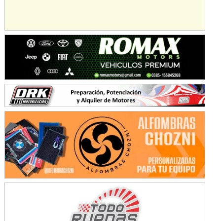
KDO - F6
Ciudad de Trenque Lauquen (Asfalto)
Trenque Lauquen (Buenos Aires)
ENTRERRIANO - F6 (POSTERGADA)
Parque de la Velocidad (Asfalto)
Villaguay (Entre Ríos)
VICTORIENSE - F7
El Cerro (Tierra)
Victoria (Entre Ríos)
PATAGONICO - F6
Moto Club Reginense (Tierra)
Gral. E. Godoy (Río Negro)
CSK - F7
Juventud Unida (Tierra)
Humboldt (Santa Fe)
NORESTE SANTAFESINO - F6
Ciudad de Avellaneda (Asfalto)