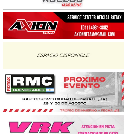
Avellaneda (Santa Fe)
SUR SANTAFESINO - F4
José Samuel Sánchez (Tierra)
Rufino (Santa Fe)
TUCUMANO - F5
Juan Navarro (Asfalto)
El Timbó (Tucumán)