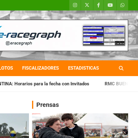
LOTOS
FISCALIZADORES
ESTADISTICAS
fecha con Invitados
RMC BUENOS AIRES: Cerró una jornada 
Prensas