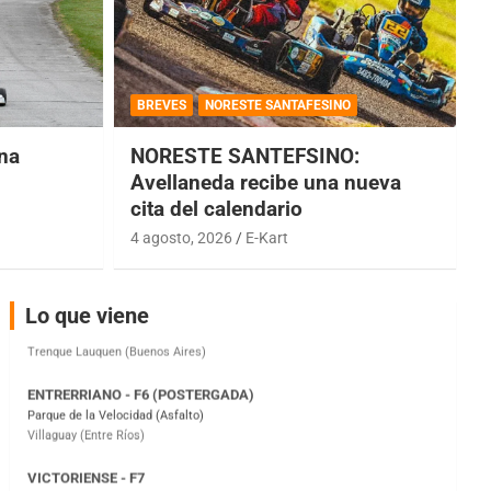
COBERTURA ESPECIAL DE E-KART.COM.AR
08/09-AGO
BREVES
NORESTE SANTAFESINO
IAME SERIES ARGENTINA 6
una
NORESTE SANTEFSINO:
Ramiro Tot (Asfalto)
Baradero (Buenos Aires)
Avellaneda recibe una nueva
cita del calendario
KDO - F6
4 agosto, 2026
E-Kart
Ciudad de Trenque Lauquen (Asfalto)
Trenque Lauquen (Buenos Aires)
ENTRERRIANO - F6 (POSTERGADA)
Lo que viene
Parque de la Velocidad (Asfalto)
Villaguay (Entre Ríos)
VICTORIENSE - F7
El Cerro (Tierra)
Victoria (Entre Ríos)
PATAGONICO - F6
Moto Club Reginense (Tierra)